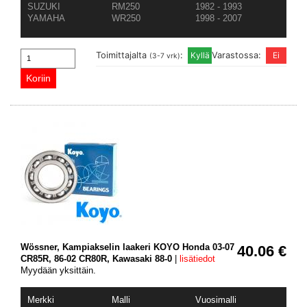
SUZUKI
RM250
1982 - 1993
YAMAHA
WR250
1998 - 2007
Toimittajalta
:
Varastossa:
(3-7 vrk)
Wössner, Kampiakselin laakeri KOYO Honda 03-07
40.06 €
CR85R, 86-02 CR80R, Kawasaki 88-0
|
lisätiedot
Myydään yksittäin.
Merkki
Malli
Vuosimalli