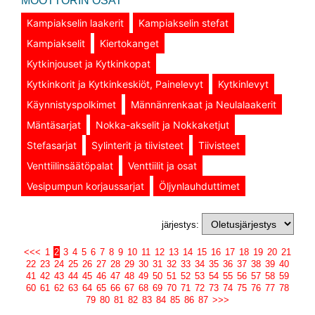
MOOTTORIN OSAT
Kampiakselin laakerit
Kampiakselin stefat
Kampiakselit
Kiertokanget
Kytkinjouset ja Kytkinkopat
Kytkinkorit ja Kytkinkeskiöt, Painelevyt
Kytkinlevyt
Käynnistyspolkimet
Männänrenkaat ja Neulalaakerit
Mäntäsarjat
Nokka-akselit ja Nokkaketjut
Stefasarjat
Sylinterit ja tiivisteet
Tiivisteet
Venttiilinsäätöpalat
Venttiilit ja osat
Vesipumpun korjaussarjat
Öljynlauhduttimet
järjestys:
<<<
1
2
3
4
5
6
7
8
9
10
11
12
13
14
15
16
17
18
19
20
21
22
23
24
25
26
27
28
29
30
31
32
33
34
35
36
37
38
39
40
41
42
43
44
45
46
47
48
49
50
51
52
53
54
55
56
57
58
59
60
61
62
63
64
65
66
67
68
69
70
71
72
73
74
75
76
77
78
79
80
81
82
83
84
85
86
87
>>>