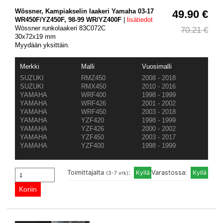
Wössner, Kampiakselin laakeri Yamaha 03-17
49.90 €
WR450F/YZ450F, 98-99 WR/YZ400F
|
lisätiedot
Wössner runkolaakeri 83C072C
70.21 €
30x72x19 mm
Myydään yksittäin.
Merkki
Malli
Vuosimalli
SUZUKI
RMZ450
2008 - 2018
SUZUKI
RMX450
2010 - 2016
YAMAHA
WRF400
1998 - 1999
YAMAHA
WRF426
2001 - 2002
YAMAHA
WRF450
2003 - 2018
YAMAHA
YZF420
1998 - 1999
YAMAHA
YZF426
2000 - 2002
YAMAHA
YZF450
2003 - 2017
YAMAHA
YZF400
1998 - 1999
Toimittajalta
:
Varastossa:
(3-7 vrk)