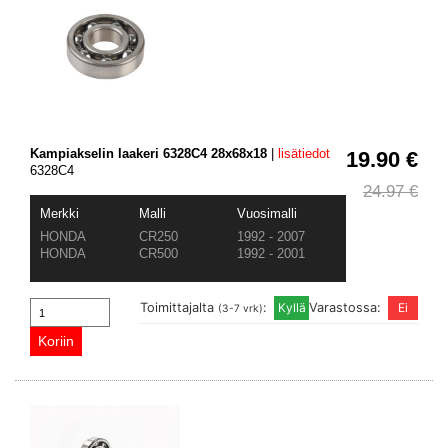
Kampiakselin laakeri 6328C4 28x68x18
|
lisätiedot
19.90 €
6328C4
24.97 €
Merkki
Malli
Vuosimalli
HONDA
CR250
1992 - 2007
HONDA
CR500
1992 - 2001
Toimittajalta
:
Varastossa:
(3-7 vrk)