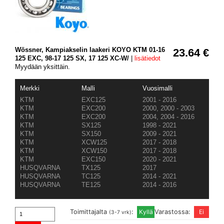
Wössner, Kampiakselin laakeri KOYO KTM 01-16
23.64 €
125 EXC, 98-17 125 SX, 17 125 XC-W/
|
lisätiedot
Myydään yksittäin.
Merkki
Malli
Vuosimalli
KTM
EXC125
2001 - 2016
KTM
EXC200
2000, 2000 - 2003
KTM
EXC200
2004, 2004 - 2016
KTM
SX125
1998 - 2021
KTM
SX150
2009 - 2021
KTM
XCW125
2017 - 2018
KTM
XCW150
2017 - 2018
KTM
EXC150
2020 - 2021
HUSQVARNA
TX125
2017
HUSQVARNA
TC125
2014 - 2021
HUSQVARNA
TE125
2014 - 2016
Toimittajalta
:
Varastossa:
(3-7 vrk)