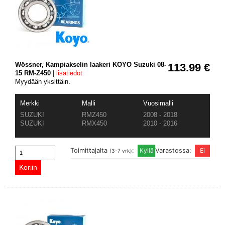
Wössner, Kampiakselin laakeri KOYO Suzuki 08-
113.99 €
15 RM-Z450
|
lisätiedot
Myydään yksittäin.
Merkki
Malli
Vuosimalli
SUZUKI
RMZ450
2008 - 2018
SUZUKI
RMX450
2010 - 2016
Toimittajalta
:
Varastossa:
(3-7 vrk)