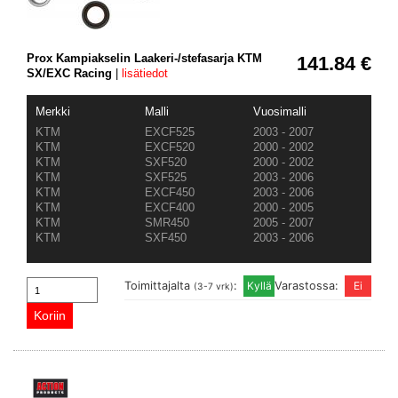
Prox Kampiakselin Laakeri-/stefasarja KTM
141.84 €
SX/EXC Racing
|
lisätiedot
Merkki
Malli
Vuosimalli
KTM
EXCF525
2003 - 2007
KTM
EXCF520
2000 - 2002
KTM
SXF520
2000 - 2002
KTM
SXF525
2003 - 2006
KTM
EXCF450
2003 - 2006
KTM
EXCF400
2000 - 2005
KTM
SMR450
2005 - 2007
KTM
SXF450
2003 - 2006
Toimittajalta
:
Varastossa:
(3-7 vrk)