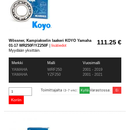
Wössner, Kampiakselin laakeri KOYO Yamaha
111.25 €
01-17 WR250F/YZ250F
|
lisätiedot
Myydään yksittäin.
Merkki
Malli
Vuosimalli
YAMAHA
WRF250
2001 - 2019
YAMAHA
YZF250
2001 - 2021
Toimittajalta
:
Varastossa:
(3-7 vrk)