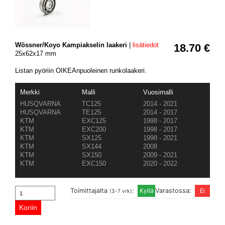
Wössner/Koyo Kampiakselin laakeri
|
lisätiedot
18.70 €
25x62x17 mm
Listan pyöriin OIKEAnpuoleinen runkolaakeri.
Merkki
Malli
Vuosimalli
HUSQVARNA
TC125
2014 - 2021
HUSQVARNA
TE125
2014 - 2017
KTM
EXC125
1998 - 2017
KTM
EXC200
1998 - 2017
KTM
SX125
1998 - 2021
KTM
SX144
2008
KTM
SX150
2009 - 2021
KTM
EXC150
2020 - 2022
Toimittajalta
:
Varastossa:
(3-7 vrk)