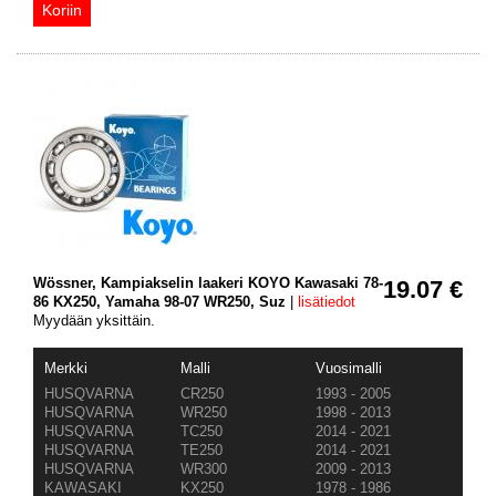
Wössner, Kampiakselin laakeri KOYO Kawasaki 78-
19.07 €
86 KX250, Yamaha 98-07 WR250, Suz
|
lisätiedot
Myydään yksittäin.
Merkki
Malli
Vuosimalli
HUSQVARNA
CR250
1993 - 2005
HUSQVARNA
WR250
1998 - 2013
HUSQVARNA
TC250
2014 - 2021
HUSQVARNA
TE250
2014 - 2021
HUSQVARNA
WR300
2009 - 2013
KAWASAKI
KX250
1978 - 1986