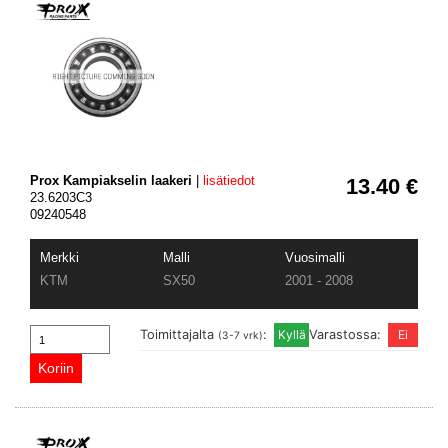
Prox Kampiakselin laakeri
|
lisätiedot
13.40 €
23.6203C3
09240548
Merkki
Malli
Vuosimalli
KTM
SX50
2001 - 2008
Toimittajalta
:
Varastossa:
(3-7 vrk)