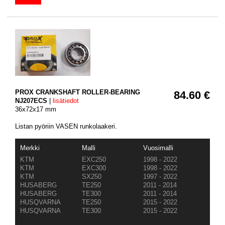
PROX CRANKSHAFT ROLLER-BEARING
84.60 €
NJ207ECS
|
lisätiedot
36x72x17 mm
Listan pyöriin VASEN runkolaakeri.
Merkki
Malli
Vuosimalli
KTM
EXC250
1998 - 2022
KTM
EXC300
1998 - 2022
KTM
SX250
1997 - 2022
HUSABERG
TE250
2011 - 2014
HUSABERG
TE300
2011 - 2014
HUSQVARNA
TE250
2015 - 2022
HUSQVARNA
TE300
2015 - 2022