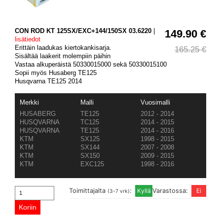
CON ROD KT 125SX/EXC+144/150SX 03.6220
|
149.90 €
lisätiedot
Erittäin laadukas kiertokankisarja.
165.25 €
Sisältää laakerit molempiin päihin
Vastaa alkuperäistä 50330015000 sekä 50330015100
Sopii myös Husaberg TE125
Husqvarna TE125 2014
Merkki
Malli
Vuosimalli
HUSABERG
TE125
2012 - 2014
HUSQVARNA
TC125
2014 - 2015
HUSQVARNA
TE125
2014 - 2016
KTM
SX125
1998 - 2015
KTM
SX144
2007 - 2008
KTM
SX150
2009 - 2015
KTM
EXC125
1998 - 2016
Toimittajalta
:
Varastossa:
(3-7 vrk)