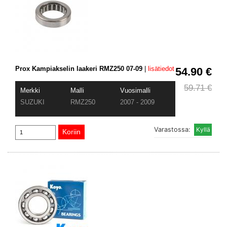
Prox Kampiakselin laakeri RMZ250 07-09
|
lisätiedot
54.90 €
59.71 €
Merkki
Malli
Vuosimalli
SUZUKI
RMZ250
2007 - 2009
Varastossa: