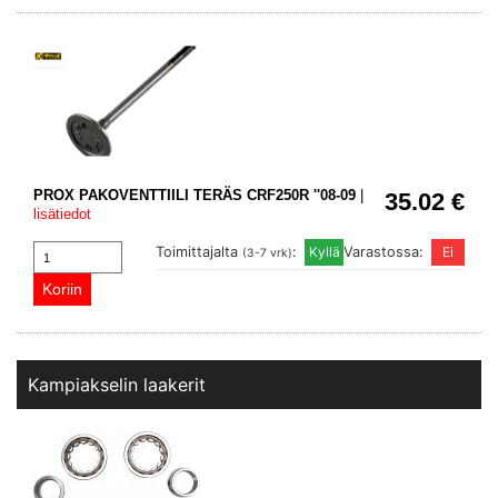
PROX PAKOVENTTIILI TERÄS CRF250R ''08-09
|
35.02 €
lisätiedot
Toimittajalta
:
Varastossa:
(3-7 vrk)
Kampiakselin laakerit