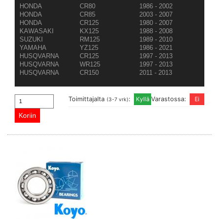
HONDA
CR80
1986 - 2002
HONDA
CR85
2003 - 2007
HONDA
CR125
1980 - 2007
KAWASAKI
KX125
1988 - 2008
SUZUKI
RM125
1989 - 2010
YAMAHA
YZ125
1986 - 2021
HUSQVARNA
CR125
1997 - 2013
HUSQVARNA
WR125
1997 - 2013
HUSQVARNA
CR150
2011 - 2013
Toimittajalta
:
Varastossa:
(3-7 vrk)