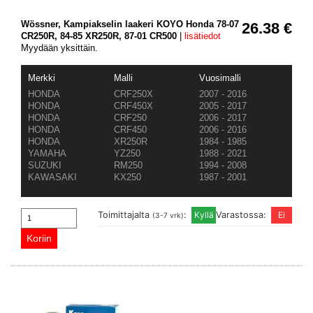
Wössner, Kampiakselin laakeri KOYO Honda 78-07
26.38 €
CR250R, 84-85 XR250R, 87-01 CR500
|
lisätiedot
Myydään yksittäin.
Merkki
Malli
Vuosimalli
HONDA
CRF250X
2007 - 2016
HONDA
CRF450X
2005 - 2017
HONDA
CRF250
2006 - 2017
HONDA
CRF450
2006 - 2016
HONDA
XR250R
1984 - 1985
YAMAHA
YZ250
1988 - 2021
SUZUKI
RM250
1994 - 2008
KAWASAKI
KX250
1987 - 2001
Toimittajalta
:
Varastossa:
(3-7 vrk)