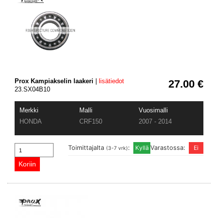
Prox Kampiakselin laakeri
|
lisätiedot
27.00 €
23.SX04B10
Merkki
Malli
Vuosimalli
HONDA
CRF150
2007 - 2014
Toimittajalta
:
Varastossa:
(3-7 vrk)