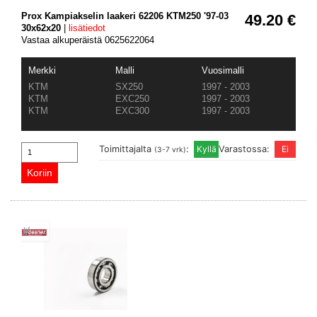
Prox Kampiakselin laakeri 62206 KTM250 '97-03
49.20 €
30x62x20
|
lisätiedot
Vastaa alkuperäistä 0625622064
Merkki
Malli
Vuosimalli
KTM
SX250
1997 - 2003
KTM
EXC250
1997 - 2003
KTM
EXC300
1997 - 2003
Toimittajalta
:
Varastossa:
(3-7 vrk)