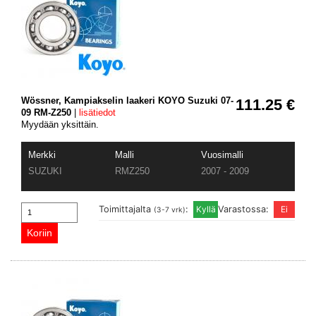
Wössner, Kampiakselin laakeri KOYO Suzuki 07-
111.25 €
09 RM-Z250
|
lisätiedot
Myydään yksittäin.
Merkki
Malli
Vuosimalli
SUZUKI
RMZ250
2007 - 2009
Toimittajalta
:
Varastossa:
(3-7 vrk)