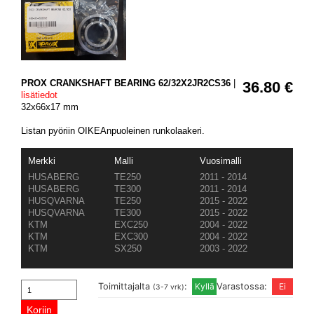
PROX CRANKSHAFT BEARING 62/32X2JR2CS36
|
36.80 €
lisätiedot
32x66x17 mm
Listan pyöriin OIKEAnpuoleinen runkolaakeri.
Merkki
Malli
Vuosimalli
HUSABERG
TE250
2011 - 2014
HUSABERG
TE300
2011 - 2014
HUSQVARNA
TE250
2015 - 2022
HUSQVARNA
TE300
2015 - 2022
KTM
EXC250
2004 - 2022
KTM
EXC300
2004 - 2022
KTM
SX250
2003 - 2022
Toimittajalta
:
Varastossa:
(3-7 vrk)