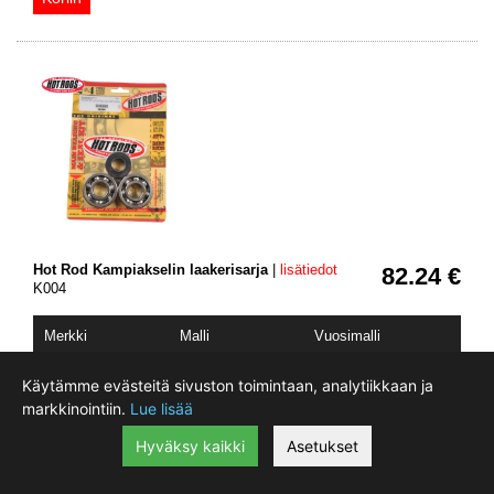
Hot Rod Kampiakselin laakerisarja
|
lisätiedot
82.24 €
K004
Merkki
Malli
Vuosimalli
KAWASAKI
KX100
1995 - 2016
KAWASAKI
KX60
1983 - 2003
Käytämme evästeitä sivuston toimintaan, analytiikkaan ja
KAWASAKI
KX65
2000 - 2020
markkinointiin.
Lue lisää
KAWASAKI
KX80 B/W
1991 - 2000
KAWASAKI
KX80
1991 - 2000
Hyväksy kaikki
Asetukset
KAWASAKI
KX85 B/W
2001 - 2014
KAWASAKI
KX85
2001 - 2020
SUZUKI
RM60
2003