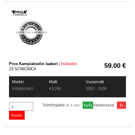
Prox Kampiakselin laakeri
|
lisätiedot
59.00 €
23.SC06C50C4
Merkki
Malli
Vuosimalli
KAWASAKI
KX250
2002 - 2009
Toimittajalta
:
Varastossa:
(3-7 vrk)