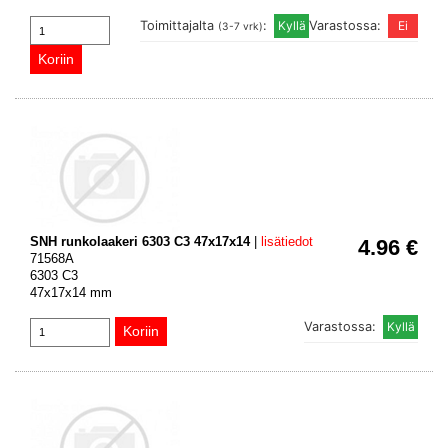
Toimittajalta
:
Varastossa:
(3-7 vrk)
SNH runkolaakeri 6303 C3 47x17x14
|
lisätiedot
4.96 €
71568A
6303 C3
47x17x14 mm
Varastossa: