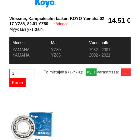
Wössner, Kampiakselin laakeri KOYO Yamaha 02-
14.51 €
17 YZ85, 82-01 YZ80
|
lisätiedot
Myydään yksittäin.
Merkki
Malli
Vuosimalli
YAMAHA
YZ80
1982 - 2001
YAMAHA
YZ85
2002 - 2021
Toimittajalta
:
Varastossa:
(3-7 vrk)