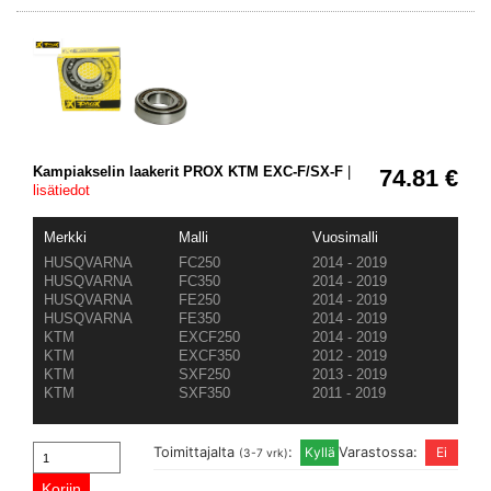
Kampiakselin laakerit PROX KTM EXC-F/SX-F
|
74.81 €
lisätiedot
Merkki
Malli
Vuosimalli
HUSQVARNA
FC250
2014 - 2019
HUSQVARNA
FC350
2014 - 2019
HUSQVARNA
FE250
2014 - 2019
HUSQVARNA
FE350
2014 - 2019
KTM
EXCF250
2014 - 2019
KTM
EXCF350
2012 - 2019
KTM
SXF250
2013 - 2019
KTM
SXF350
2011 - 2019
Toimittajalta
:
Varastossa:
(3-7 vrk)