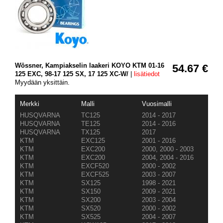
Wössner, Kampiakselin laakeri KOYO KTM 01-16
54.67 €
125 EXC, 98-17 125 SX, 17 125 XC-W/
|
lisätiedot
Myydään yksittäin.
Merkki
Malli
Vuosimalli
HUSQVARNA
TC125
2014 - 2017
HUSQVARNA
TE125
2014 - 2016
HUSQVARNA
TX125
2017
KTM
EXC125
2001 - 2016
KTM
EXC200
2000, 2000 - 2003
KTM
EXC200
2004, 2004 - 2016
KTM
EXCF520
2000 - 2002
KTM
EXCF525
2003 - 2007
KTM
SX125
1998 - 2021
KTM
SX150
2009 - 2021
KTM
SX200
2003 - 2004
KTM
SX520
2000 - 2002
KTM
SX525
2004 - 2007