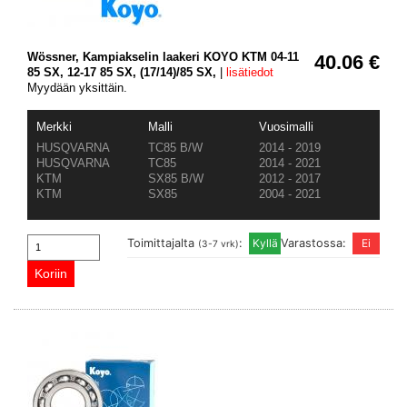
Wössner, Kampiakselin laakeri KOYO KTM 04-11
40.06 €
85 SX, 12-17 85 SX, (17/14)/85 SX,
|
lisätiedot
Myydään yksittäin.
Merkki
Malli
Vuosimalli
HUSQVARNA
TC85 B/W
2014 - 2019
HUSQVARNA
TC85
2014 - 2021
KTM
SX85 B/W
2012 - 2017
KTM
SX85
2004 - 2021
Toimittajalta
:
Varastossa:
(3-7 vrk)