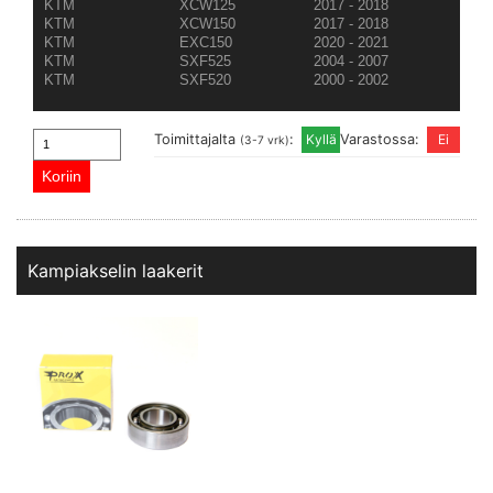
KTM
XCW125
2017 - 2018
KTM
XCW150
2017 - 2018
KTM
EXC150
2020 - 2021
KTM
SXF525
2004 - 2007
KTM
SXF520
2000 - 2002
Toimittajalta
:
Varastossa:
(3-7 vrk)
Kampiakselin laakerit