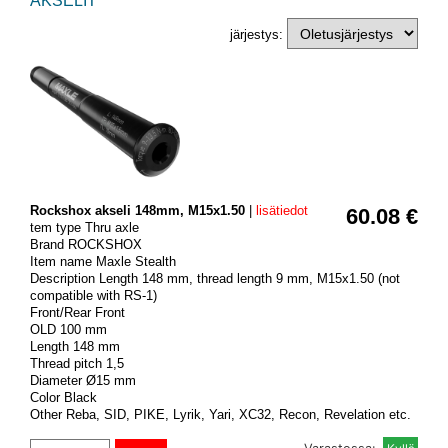
AKSELIT
järjestys:
Rockshox akseli 148mm, M15x1.50
|
lisätiedot
60.08 €
tem type Thru axle
Brand ROCKSHOX
Item name Maxle Stealth
Description Length 148 mm, thread length 9 mm, M15x1.50 (not
compatible with RS-1)
Front/Rear Front
OLD 100 mm
Length 148 mm
Thread pitch 1,5
Diameter Ø15 mm
Color Black
Other Reba, SID, PIKE, Lyrik, Yari, XC32, Recon, Revelation etc.