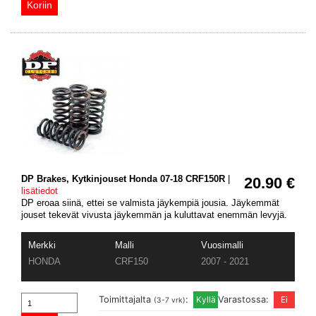
DP Brakes, Kytkinjouset Honda 07-18 CRF150R
|
20.90 €
lisätiedot
DP eroaa siinä, ettei se valmista jäykempiä jousia. Jäykemmät
jouset tekevät vivusta jäykemmän ja kuluttavat enemmän levyjä.
Merkki
Malli
Vuosimalli
HONDA
CRF150
2007 - 2021
Toimittajalta
:
Varastossa:
(3-7 vrk)