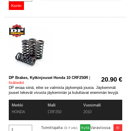
DP Brakes, Kytkinjouset Honda 10 CRF250R
|
20.90 €
lisätiedot
DP eroaa siinä, ettei se valmista jäykempiä jousia. Jäykemmät
jouset tekevät vivusta jäykemmän ja kuluttavat enemmän levyjä.
Merkki
Malli
Vuosimalli
HONDA
CRF250
2010
Toimittajalta
:
Varastossa:
(3-7 vrk)