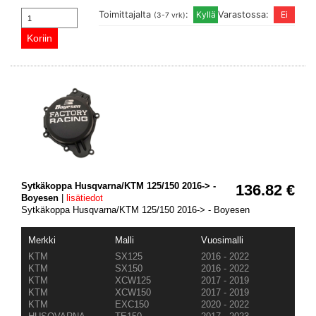
Toimittajalta
:
Varastossa:
(3-7 vrk)
Sytkäkoppa Husqvarna/KTM 125/150 2016-> -
136.82 €
Boyesen
|
lisätiedot
Sytkäkoppa Husqvarna/KTM 125/150 2016-> - Boyesen
Merkki
Malli
Vuosimalli
KTM
SX125
2016 - 2022
KTM
SX150
2016 - 2022
KTM
XCW125
2017 - 2019
KTM
XCW150
2017 - 2019
KTM
EXC150
2020 - 2022