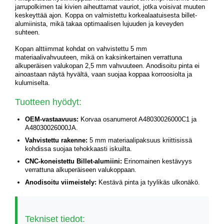
jarrupolkimen tai kivien aiheuttamat vauriot, jotka voisivat muuten
keskeyttää ajon. Koppa on valmistettu korkealaatuisesta billet-
alumiinista, mikä takaa optimaalisen lujuuden ja keveyden
suhteen.
Kopan alttiimmat kohdat on vahvistettu 5 mm
materiaalivahvuuteen, mikä on kaksinkertainen verrattuna
alkuperäisen valukopan 2,5 mm vahvuuteen. Anodisoitu pinta ei
ainoastaan näytä hyvältä, vaan suojaa koppaa korroosiolta ja
kulumiselta.
Tuotteen hyödyt:
OEM-vastaavuus:
Korvaa osanumerot A48030026000C1 ja
A48030026000JA.
Vahvistettu rakenne:
5 mm materiaalipaksuus kriittisissä
kohdissa suojaa tehokkaasti iskuilta.
CNC-koneistettu Billet-alumiini:
Erinomainen kestävyys
verrattuna alkuperäiseen valukoppaan.
Anodisoitu viimeistely:
Kestävä pinta ja tyylikäs ulkonäkö.
Tekniset tiedot: