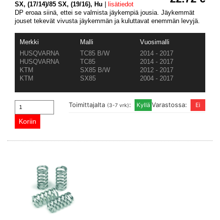
SX, (17/14)/85 SX, (19/16), Hu
|
lisätiedot
DP eroaa siinä, ettei se valmista jäykempiä jousia. Jäykemmät
jouset tekevät vivusta jäykemmän ja kuluttavat enemmän levyjä.
Merkki
Malli
Vuosimalli
HUSQVARNA
TC85 B/W
2014 - 2017
HUSQVARNA
TC85
2014 - 2017
KTM
SX85 B/W
2012 - 2017
KTM
SX85
2004 - 2017
Toimittajalta
:
Varastossa:
(3-7 vrk)