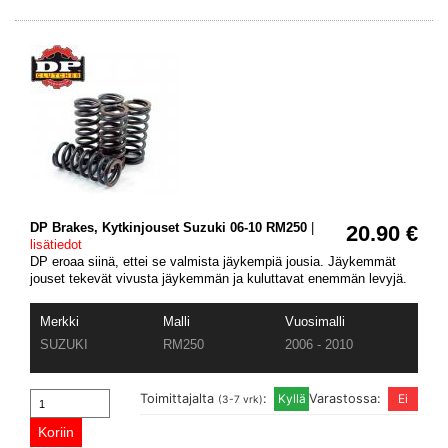
DP Brakes, Kytkinjouset Suzuki 06-10 RM250
|
20.90 €
lisätiedot
DP eroaa siinä, ettei se valmista jäykempiä jousia. Jäykemmät
jouset tekevät vivusta jäykemmän ja kuluttavat enemmän levyjä.
Merkki
Malli
Vuosimalli
SUZUKI
RM250
2006 - 2010
Toimittajalta
:
Varastossa:
(3-7 vrk)