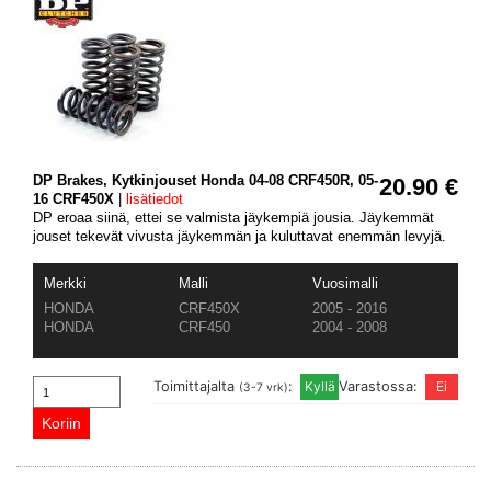
DP Brakes, Kytkinjouset Honda 04-08 CRF450R, 05-
20.90 €
16 CRF450X
|
lisätiedot
DP eroaa siinä, ettei se valmista jäykempiä jousia. Jäykemmät
jouset tekevät vivusta jäykemmän ja kuluttavat enemmän levyjä.
Merkki
Malli
Vuosimalli
HONDA
CRF450X
2005 - 2016
HONDA
CRF450
2004 - 2008
Toimittajalta
:
Varastossa:
(3-7 vrk)