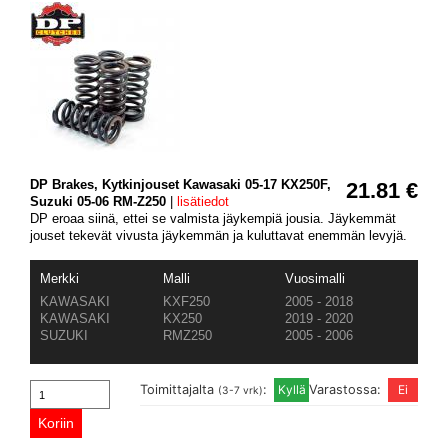
DP Brakes, Kytkinjouset Kawasaki 05-17 KX250F,
21.81 €
Suzuki 05-06 RM-Z250
|
lisätiedot
DP eroaa siinä, ettei se valmista jäykempiä jousia. Jäykemmät
jouset tekevät vivusta jäykemmän ja kuluttavat enemmän levyjä.
Merkki
Malli
Vuosimalli
KAWASAKI
KXF250
2005 - 2018
KAWASAKI
KX250
2019 - 2020
SUZUKI
RMZ250
2005 - 2006
Toimittajalta
:
Varastossa:
(3-7 vrk)