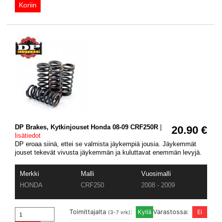
DP Brakes, Kytkinjouset Honda 08-09 CRF250R
|
20.90 €
lisätiedot
DP eroaa siinä, ettei se valmista jäykempiä jousia. Jäykemmät
jouset tekevät vivusta jäykemmän ja kuluttavat enemmän levyjä.
Merkki
Malli
Vuosimalli
HONDA
CRF250
2008 - 2009
Toimittajalta
:
Varastossa:
(3-7 vrk)