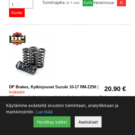
Toimittajalta
:
Varastossa:
(3-7 vrk)
DP Brakes, Kytkinjouset Suzuki 10-17 RM-Z250
|
20.90 €
lisätiedot
DP eroaa siinä, ettei se valmista jäykempiä jousia. Jäykemmät
jouset tekevät vivusta jäykemmän ja kuluttavat enemmän levyjä.
Käytämme evästeitä sivuston toimintaan, analytiikkaan ja
markkinointiin.
Lue lisää
Merkki
Malli
Vuosimalli
Hyväksy kaikki
Asetukset
SUZUKI
RMZ250
2010 - 2020