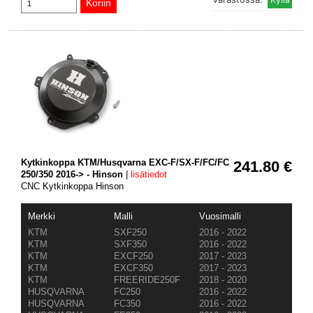
Kytkinkoppa KTM/Husqvarna EXC-F/SX-F/FC/FC
241.80 €
250/350 2016-> - Hinson
|
lisätiedot
CNC Kytkinkoppa Hinson
Merkki
Malli
Vuosimalli
KTM
SXF250
2016 - 2022
KTM
SXF350
2016 - 2022
KTM
EXCF250
2017 - 2023
KTM
EXCF350
2017 - 2023
KTM
FREERIDE250F
2018 - 2020
HUSQVARNA
FC250
2016 - 2022
HUSQVARNA
FC350
2016 - 2022