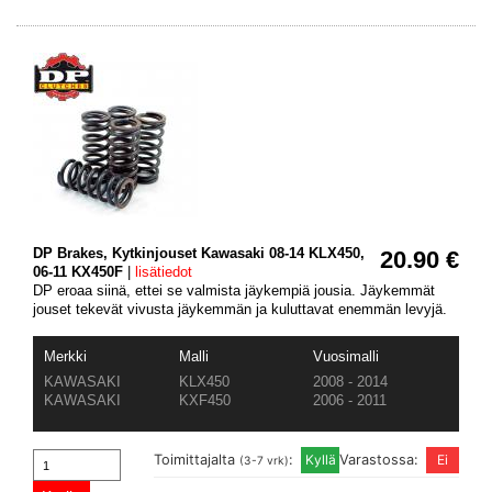
DP Brakes, Kytkinjouset Kawasaki 08-14 KLX450,
20.90 €
06-11 KX450F
|
lisätiedot
DP eroaa siinä, ettei se valmista jäykempiä jousia. Jäykemmät
jouset tekevät vivusta jäykemmän ja kuluttavat enemmän levyjä.
Merkki
Malli
Vuosimalli
KAWASAKI
KLX450
2008 - 2014
KAWASAKI
KXF450
2006 - 2011
Toimittajalta
:
Varastossa:
(3-7 vrk)