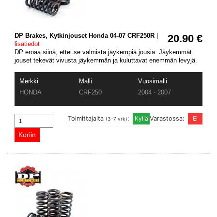
DP Brakes, Kytkinjouset Honda 04-07 CRF250R
|
20.90 €
lisätiedot
DP eroaa siinä, ettei se valmista jäykempiä jousia. Jäykemmät
jouset tekevät vivusta jäykemmän ja kuluttavat enemmän levyjä.
Merkki
Malli
Vuosimalli
HONDA
CRF250
2004 - 2007
Toimittajalta
:
Varastossa:
(3-7 vrk)