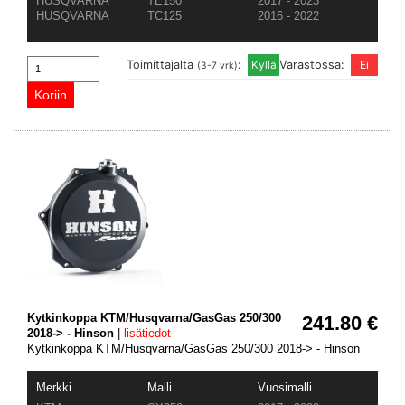
HUSQVARNA
TE150
2017 - 2023
HUSQVARNA
TC125
2016 - 2022
Toimittajalta
:
Varastossa:
(3-7 vrk)
Kytkinkoppa KTM/Husqvarna/GasGas 250/300
241.80 €
2018-> - Hinson
|
lisätiedot
Kytkinkoppa KTM/Husqvarna/GasGas 250/300 2018-> - Hinson
Merkki
Malli
Vuosimalli