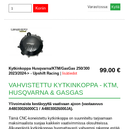
Varastossa:
Kytkinkoppa Husqvarna/KTM/GasGas 250/300
99.00 €
2023/2024-> - Upshift Racing
|
lisätiedot
VAHVISTETTU KYTKINKOPPA - KTM,
HUSQVARNA & GASGAS
Ylivoimaista kestävyyttä vaativaan ajoon (vastaavuus
A48030026000C1 / A48030026000JA).
Tämä CNC-koneistettu kytkinkoppa on suunniteltu tarjoamaan
maksimaalista suojaa kaikkein vaativimmissa olosuhteissa.
Alkuperäistä kytkinkoppaa huomattavasti vahvempi rakenne estää