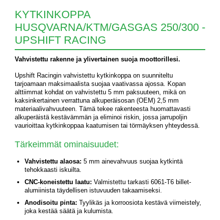
KYTKINKOPPA
HUSQVARNA/KTM/GASGAS 250/300 -
UPSHIFT RACING
Vahvistettu rakenne ja ylivertainen suoja moottorillesi.
Upshift Racingin vahvistettu kytkinkoppa on suunniteltu
tarjoamaan maksimaalista suojaa vaativassa ajossa. Kopan
alttiimmat kohdat on vahvistettu 5 mm paksuuteen, mikä on
kaksinkertainen verrattuna alkuperäisosan (OEM) 2,5 mm
materiaalivahvuuteen. Tämä tekee rakenteesta huomattavasti
alkuperäistä kestävämmän ja eliminoi riskin, jossa jarrupoljin
vaurioittaa kytkinkoppaa kaatumisen tai törmäyksen yhteydessä.
Tärkeimmät ominaisuudet:
Vahvistettu alaosa:
5 mm ainevahvuus suojaa kytkintä
tehokkaasti iskuilta.
CNC-koneistettu laatu:
Valmistettu tarkasti 6061-T6 billet-
alumiinista täydellisen istuvuuden takaamiseksi.
Anodisoitu pinta:
Tyylikäs ja korroosiota kestävä viimeistely,
joka kestää säätä ja kulumista.