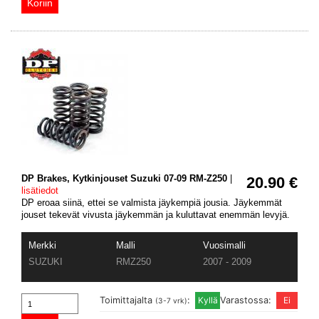
DP Brakes, Kytkinjouset Suzuki 07-09 RM-Z250
|
20.90 €
lisätiedot
DP eroaa siinä, ettei se valmista jäykempiä jousia. Jäykemmät
jouset tekevät vivusta jäykemmän ja kuluttavat enemmän levyjä.
Merkki
Malli
Vuosimalli
SUZUKI
RMZ250
2007 - 2009
Toimittajalta
:
Varastossa:
(3-7 vrk)