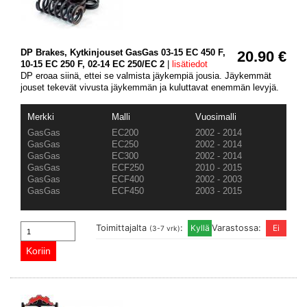
DP Brakes, Kytkinjouset GasGas 03-15 EC 450 F,
20.90 €
10-15 EC 250 F, 02-14 EC 250/EC 2
|
lisätiedot
DP eroaa siinä, ettei se valmista jäykempiä jousia. Jäykemmät
jouset tekevät vivusta jäykemmän ja kuluttavat enemmän levyjä.
Merkki
Malli
Vuosimalli
GasGas
EC200
2002 - 2014
GasGas
EC250
2002 - 2014
GasGas
EC300
2002 - 2014
GasGas
ECF250
2010 - 2015
GasGas
ECF400
2002 - 2003
GasGas
ECF450
2003 - 2015
Toimittajalta
:
Varastossa:
(3-7 vrk)