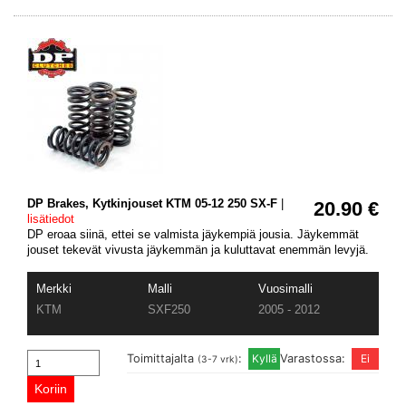
DP Brakes, Kytkinjouset KTM 05-12 250 SX-F
|
20.90 €
lisätiedot
DP eroaa siinä, ettei se valmista jäykempiä jousia. Jäykemmät
jouset tekevät vivusta jäykemmän ja kuluttavat enemmän levyjä.
Merkki
Malli
Vuosimalli
KTM
SXF250
2005 - 2012
Toimittajalta
:
Varastossa:
(3-7 vrk)