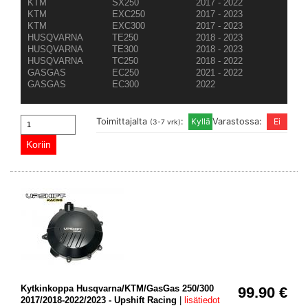
KTM
SX250
2017 - 2022
KTM
EXC250
2017 - 2023
KTM
EXC300
2017 - 2023
HUSQVARNA
TE250
2018 - 2023
HUSQVARNA
TE300
2018 - 2023
HUSQVARNA
TC250
2018 - 2022
GASGAS
EC250
2021 - 2022
GASGAS
EC300
2022
Toimittajalta
:
Varastossa:
(3-7 vrk)
Kytkinkoppa Husqvarna/KTM/GasGas 250/300
99.90 €
2017/2018-2022/2023 - Upshift Racing
|
lisätiedot