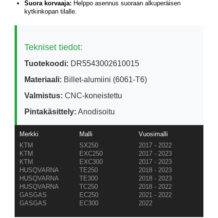
Suora korvaaja:
Helppo asennus suoraan alkuperäisen
kytkinkopan tilalle.
Tekniset tiedot:
Tuotekoodi:
DR5543002610015
Materiaali:
Billet-alumiini (6061-T6)
Valmistus:
CNC-koneistettu
Pintakäsittely:
Anodisoitu
Merkki
Malli
Vuosimalli
KTM
SX250
2017 - 2022
KTM
EXC250
2017 - 2023
KTM
EXC300
2017 - 2023
HUSQVARNA
TE250
2018 - 2023
HUSQVARNA
TE300
2018 - 2023
HUSQVARNA
TC250
2018 - 2022
GASGAS
EC250
2021 - 2022
GASGAS
EC300
2022