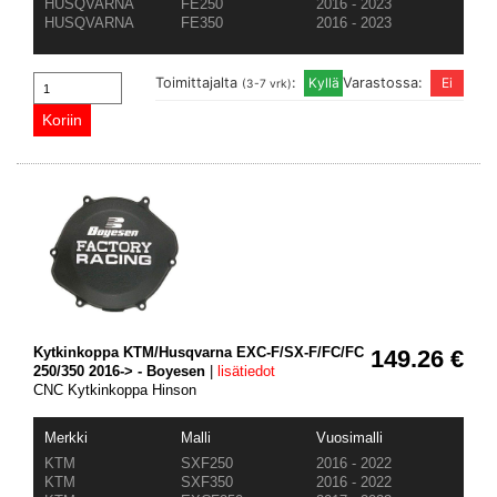
HUSQVARNA
FE250
2016 - 2023
HUSQVARNA
FE350
2016 - 2023
Toimittajalta
:
Varastossa:
(3-7 vrk)
Kytkinkoppa KTM/Husqvarna EXC-F/SX-F/FC/FC
149.26 €
250/350 2016-> - Boyesen
|
lisätiedot
CNC Kytkinkoppa Hinson
Merkki
Malli
Vuosimalli
KTM
SXF250
2016 - 2022
KTM
SXF350
2016 - 2022