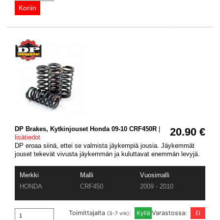
DP Brakes, Kytkinjouset Honda 09-10 CRF450R
|
20.90 €
lisätiedot
DP eroaa siinä, ettei se valmista jäykempiä jousia. Jäykemmät
jouset tekevät vivusta jäykemmän ja kuluttavat enemmän levyjä.
Merkki
Malli
Vuosimalli
HONDA
CRF450
2009 - 2010
Toimittajalta
:
Varastossa:
(3-7 vrk)