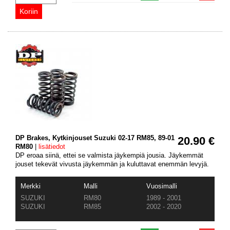
DP Brakes, Kytkinjouset Suzuki 02-17 RM85, 89-01
20.90 €
RM80
|
lisätiedot
DP eroaa siinä, ettei se valmista jäykempiä jousia. Jäykemmät
jouset tekevät vivusta jäykemmän ja kuluttavat enemmän levyjä.
Merkki
Malli
Vuosimalli
SUZUKI
RM80
1989 - 2001
SUZUKI
RM85
2002 - 2020