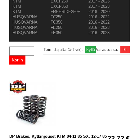
KTM
EXCF250
2017 - 2023
KTM
EXCF350
2017 - 2023
KTM
FREERIDE250F
2018 - 2020
HUSQVARNA
FC250
2016 - 2022
HUSQVARNA
FC350
2016 - 2022
HUSQVARNA
FE250
2016 - 2023
HUSQVARNA
FE350
2016 - 2023
Toimittajalta
:
Varastossa:
(3-7 vrk)
DP Brakes, Kytkinjouset KTM 04-11 85 SX, 12-17 85
22.72 €