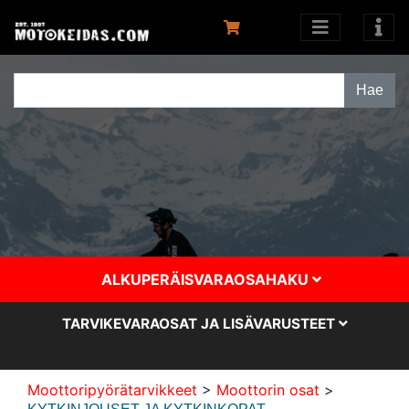
ALKUPERÄISVARAOSAHAKU
TARVIKEVARAOSAT JA LISÄVARUSTEET
Moottoripyörätarvikkeet
>
Moottorin osat
>