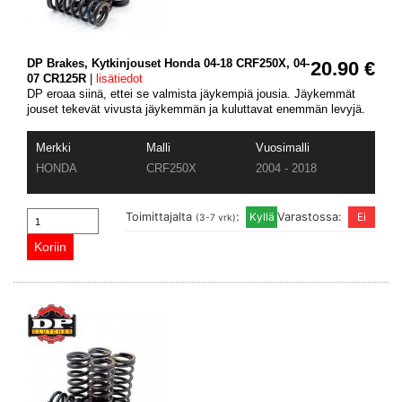
DP Brakes, Kytkinjouset Honda 04-18 CRF250X, 04-
20.90 €
07 CR125R
|
lisätiedot
DP eroaa siinä, ettei se valmista jäykempiä jousia. Jäykemmät
jouset tekevät vivusta jäykemmän ja kuluttavat enemmän levyjä.
Merkki
Malli
Vuosimalli
HONDA
CRF250X
2004 - 2018
Toimittajalta
:
Varastossa:
(3-7 vrk)