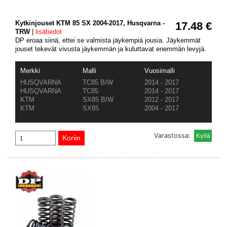
Kytkinjouset KTM 85 SX 2004-2017, Husqvarna -
17.48 €
TRW
|
lisätiedot
DP eroaa siinä, ettei se valmista jäykempiä jousia. Jäykemmät
jouset tekevät vivusta jäykemmän ja kuluttavat enemmän levyjä.
Merkki
Malli
Vuosimalli
HUSQVARNA
TC85 B/W
2014 - 2017
HUSQVARNA
TC85
2014 - 2017
KTM
SX85 B/W
2012 - 2017
KTM
SX85
2004 - 2017
Varastossa: