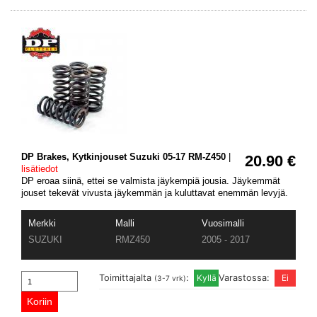
DP Brakes, Kytkinjouset Suzuki 05-17 RM-Z450
|
20.90 €
lisätiedot
DP eroaa siinä, ettei se valmista jäykempiä jousia. Jäykemmät
jouset tekevät vivusta jäykemmän ja kuluttavat enemmän levyjä.
Merkki
Malli
Vuosimalli
SUZUKI
RMZ450
2005 - 2017
Toimittajalta
:
Varastossa:
(3-7 vrk)