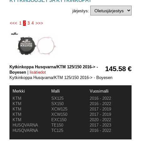
KYTKINJOUSET JA KYTKINKOPAT
järjestys:
<<<
1
2
3
4
>>>
Kytkinkoppa Husqvarna/KTM 125/150 2016-> -
145.58 €
Boyesen
|
lisätiedot
Kytkinkoppa Husqvarna/KTM 125/150 2016-> - Boyesen
Merkki
Malli
Vuosimalli
KTM
SX125
2016 - 2022
KTM
SX150
2016 - 2022
KTM
XCW125
2017 - 2019
KTM
XCW150
2017 - 2019
KTM
EXC150
2020 - 2022
HUSQVARNA
TE150
2017 - 2023
HUSQVARNA
TC125
2016 - 2022