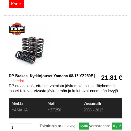
DP Brakes, Kytkinjouset Yamaha 08-13 YZ250F
|
21.81 €
lisätiedot
DP eroaa siinä, ettei se valmista jäykempiä jousia. Jäykemmät
jouset tekevät vivusta jäykemmän ja kuluttavat enemmän levyjä.
Merkki
Malli
Vuosimalli
YAMAHA
YZF250
2008 - 2013
Toimittajalta
:
Varastossa:
(3-7 vrk)