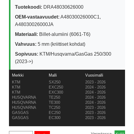
Tuotekoodi:
DRA48030626000
OEM-vastaavuudet:
A48030026000C1,
A48030026000JA
Materiaali:
Billet-alumiini (6061-T6)
Vahvuus:
5 mm (kriittiset kohdat)
Sopivuus:
KTM/Husqvarna/GasGas 250/300
(2023->)
Merkki
Malli
Vuosimalli
KTM
SX250
2023 - 2026
KTM
EXC250
2024 - 2026
KTM
EXC300
2024 - 2026
HUSQVARNA
TE250
2024 - 2026
HUSQVARNA
TE300
2024 - 2026
HUSQVARNA
TC250
2023 - 2026
GASGAS
EC250
2023 - 2026
GASGAS
EC300
2023 - 2026
Varastossa: