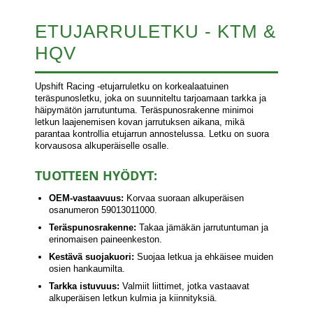
ETUJARRULETKU - KTM &
HQV
Upshift Racing -etujarruletku on korkealaatuinen
teräspunosletku, joka on suunniteltu tarjoamaan tarkka ja
häipymätön jarrutuntuma. Teräspunosrakenne minimoi
letkun laajenemisen kovan jarrutuksen aikana, mikä
parantaa kontrollia etujarrun annostelussa. Letku on suora
korvausosa alkuperäiselle osalle.
TUOTTEEN HYÖDYT:
OEM-vastaavuus:
Korvaa suoraan alkuperäisen
osanumeron 59013011000.
Teräspunosrakenne:
Takaa jämäkän jarrutuntuman ja
erinomaisen paineenkeston.
Kestävä suojakuori:
Suojaa letkua ja ehkäisee muiden
osien hankaumilta.
Tarkka istuvuus:
Valmiit liittimet, jotka vastaavat
alkuperäisen letkun kulmia ja kiinnityksiä.