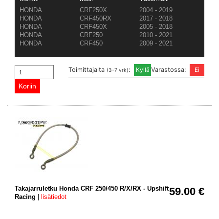
HONDA
CRF250X
2004 - 2019
HONDA
CRF450RX
2017 - 2018
HONDA
CRF450X
2005 - 2018
HONDA
CRF250
2010 - 2021
HONDA
CRF450
2009 - 2021
Toimittajalta
:
Varastossa:
(3-7 vrk)
Takajarruletku Honda CRF 250/450 R/X/RX - Upshift
59.00 €
Racing
|
lisätiedot