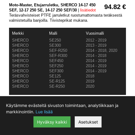
Moto-Master, Etujarruletku, SHERCO 14-17 450
94.82 €
SEF, 12-17 250 SE, 14-17 250 SEF/30
|
lisätiedot
Teräsvahvisteiset PTFE jarruletkut ruostumattomasta teräksestä
valmistetuilla banjoilla. Tiivisteprikat mukana.
Merkki
Malli
Vuosimalli
SHERCO
SE250
2012 - 2019
SHERCO
SE300
2013 - 2019
SHERCO
SEF-R250
2014 - 2018, 2020
SHERCO
SEF-R300
2014 - 2018
SHERCO
SEF450
2014 - 2019
SHERCO
SEF250
2014 - 2019
SHERCO
SEF300
2014 - 2019
SHERCO
SE125
2018
SHERCO
SE-R125
2019
SHERCO
SE-R250
2020
Toimittajalta
:
Varastossa:
(3-7 vrk)
Käytämme evästeitä sivuston toimintaan, analytiikkaan ja
markkinointiin.
Lue lisää
Hyväksy kaikki
Asetukset