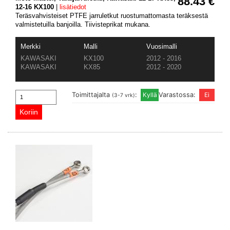
88.43 €
12-16 KX100
|
lisätiedot
Teräsvahvisteiset PTFE jarruletkut ruostumattomasta teräksestä
valmistetuilla banjoilla. Tiivisteprikat mukana.
Merkki
Malli
Vuosimalli
KAWASAKI
KX100
2012 - 2016
KAWASAKI
KX85
2012 - 2020
Toimittajalta
:
Varastossa:
(3-7 vrk)