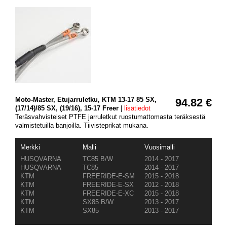
Moto-Master, Etujarruletku, KTM 13-17 85 SX,
94.82 €
(17/14)/85 SX, (19/16), 15-17 Freer
|
lisätiedot
Teräsvahvisteiset PTFE jarruletkut ruostumattomasta teräksestä
valmistetuilla banjoilla. Tiivisteprikat mukana.
Merkki
Malli
Vuosimalli
HUSQVARNA
TC85 B/W
2014 - 2017
HUSQVARNA
TC85
2014 - 2017
KTM
FREERIDE-E-SM
2015 - 2018
KTM
FREERIDE-E-SX
2012 - 2018
KTM
FREERIDE-E-XC
2015 - 2018
KTM
SX85 B/W
2013 - 2017
KTM
SX85
2013 - 2017