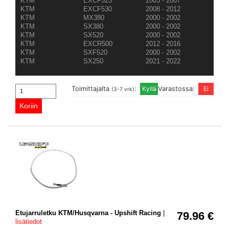
KTM
EXCF525
2003 - 2007
KTM
EXCF530
2008 - 2012
KTM
MX380
2000 - 2002
KTM
SX380
2000 - 2002
KTM
SX520
2000 - 2002
KTM
EXCR500
2012 - 2016
KTM
SXF520
2000 - 2002
KTM
SX250
2021 - 2022
Toimittajalta
:
Varastossa:
(3-7 vrk)
Etujarruletku KTM/Husqvarna - Upshift Racing
|
79.96 €
lisätiedot