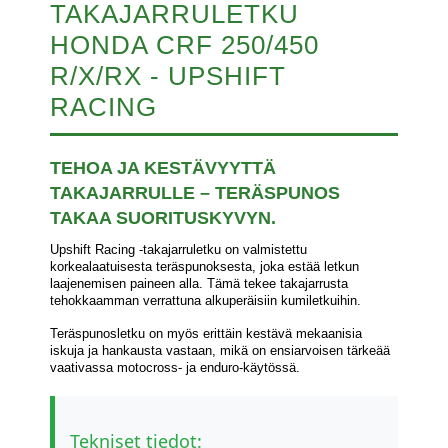
TAKAJARRULETKU
HONDA CRF 250/450
R/X/RX - UPSHIFT
RACING
TEHOA JA KESTÄVYYTTÄ
TAKAJARRULLE – TERÄSPUNOS
TAKAA SUORITUSKYVYN.
Upshift Racing -takajarruletku on valmistettu
korkealaatuisesta teräspunoksesta, joka estää letkun
laajenemisen paineen alla. Tämä tekee takajarrusta
tehokkaamman verrattuna alkuperäisiin kumiletkuihin.
Teräspunosletku on myös erittäin kestävä mekaanisia
iskuja ja hankausta vastaan, mikä on ensiarvoisen tärkeää
vaativassa motocross- ja enduro-käytössä.
Tekniset tiedot: