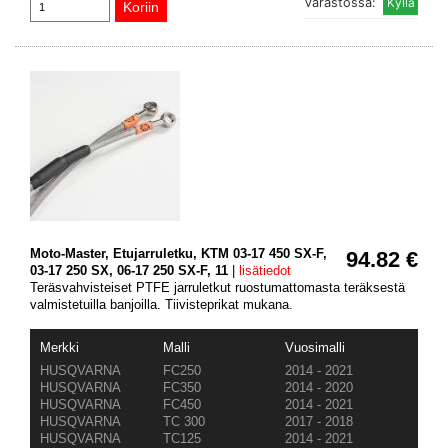
Varastossa:
Moto-Master, Etujarruletku, KTM 03-17 450 SX-F,
94.82 €
03-17 250 SX, 06-17 250 SX-F, 11
|
lisätiedot
Teräsvahvisteiset PTFE jarruletkut ruostumattomasta teräksestä
valmistetuilla banjoilla. Tiivisteprikat mukana.
Merkki
Malli
Vuosimalli
HUSQVARNA
FC250
2014 - 2021
HUSQVARNA
FC350
2014 - 2020
HUSQVARNA
FC450
2014 - 2021
HUSQVARNA
TC 300
2017 - 2018
HUSQVARNA
TC125
2014 - 2021