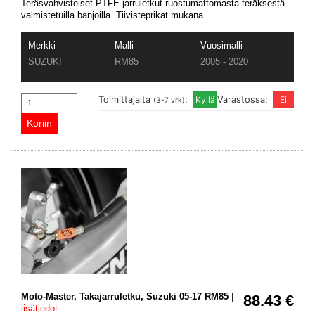
Teräsvahvisteiset PTFE jarruletkut ruostumattomasta teräksestä
valmistetuilla banjoilla. Tiivisteprikat mukana.
Merkki
Malli
Vuosimalli
SUZUKI
RM85
2005 - 2020
Toimittajalta
:
Varastossa:
(3-7 vrk)
Moto-Master, Takajarruletku, Suzuki 05-17 RM85
|
88.43 €
lisätiedot