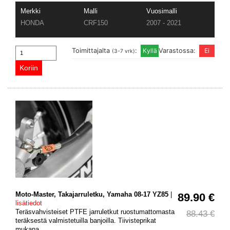
Merkki
Malli
Vuosimalli
HONDA
CRF150
2007 - 2021
Toimittajalta
:
Varastossa:
(3-7 vrk)
Moto-Master, Takajarruletku, Yamaha 08-17 YZ85
|
89.90 €
lisätiedot
Teräsvahvisteiset PTFE jarruletkut ruostumattomasta
88.43 €
teräksestä valmistetuilla banjoilla. Tiivisteprikat
mukana.