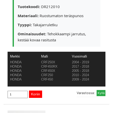
Tuotekoodi:
DR212010
Materiaali:
Ruostumaton teräspunos
Tyyppi:
Takajarruletku
Ominaisuudet:
Tehokkaampi jarrutus,
kestää kovaa rasitusta
Merkki
Malli
Vuosimalli
HONDA
CRF250X
2004 - 2019
HONDA
CRF450RX
2017 - 2018
HONDA
CRF450X
2005 - 2018
HONDA
CRF250
2010 - 2024
HONDA
CRF450
2009 - 2024
Varastossa: