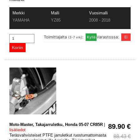
Merkki
Malli
Vuosimalli
YAMAHA
YZ85
2008 - 2018
Toimittajalta
:
Varastossa:
(3-7 vrk)
Moto-Master, Takajarruletku, Honda 05-07 CR85R
|
89.90 €
lisätiedot
Teräsvahvisteiset PTFE jarruletkut ruostumattomasta
88.43 €