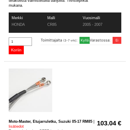
teräksestä valmistetuilla banjoilla. Tiivisteprikat
mukana.
Merkki
Malli
Vuosimalli
HONDA
CR85
2005 - 2007
Toimittajalta
:
Varastossa:
(3-7 vrk)
Moto-Master, Etujarruletku, Suzuki 05-17 RM85
|
103.04 €
lisätiedot