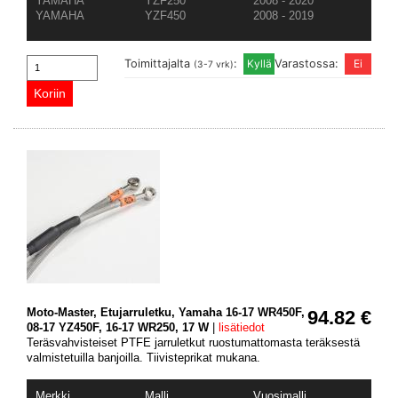
YAMAHA
YZF250
2008 - 2020
YAMAHA
YZF450
2008 - 2019
Toimittajalta
:
Varastossa:
(3-7 vrk)
Moto-Master, Etujarruletku, Yamaha 16-17 WR450F,
94.82 €
08-17 YZ450F, 16-17 WR250, 17 W
|
lisätiedot
Teräsvahvisteiset PTFE jarruletkut ruostumattomasta teräksestä
valmistetuilla banjoilla. Tiivisteprikat mukana.
Merkki
Malli
Vuosimalli