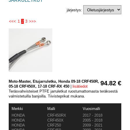
JARRULETKUT
järjestys:
<<<
1
2
3
>>>
Moto-Master, Etujarruletku, Honda 09-18 CRF450R,
94.82 €
05-18 CRF450X, 17-18 CRF-RX 450
|
lisätiedot
Teräsvahvisteiset PTFE jarruletkut ruostumattomasta teräksestä
valmistetuilla banjoilla. Tiivisteprikat mukana.
Merkki
Malli
Vuosimalli
HONDA
CRF450RX
2017 - 2018
HONDA
CRF450X
2005 - 2018
HONDA
CRF250
2009 - 2021