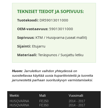
TEKNISET TIEDOT JA SOPIVUUS:
Tuotekoodi:
DR59013011000
OEM-vastaavuus:
59013011000
Sopivuus:
KTM / Husqvarna (useat mallit)
Sijainti:
Etujarru
Materiaali:
Teräspunos / Suojattu letku
Huom:
Jarruletkun vaihdon yhteydessä on
suositeltavaa käyttää uusia kuparitiivisteitä ja tuoretta
jarrunestettä parhaan suorituskyvyn varmistamiseksi.
Merkki
Malli
Vuosimalli
HUSQVARNA
FE250
2014 - 2017
HUSQVARNA
FE350
2014 - 2017