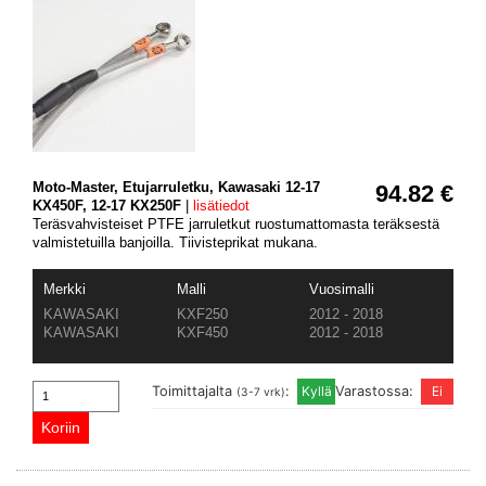
Moto-Master, Etujarruletku, Kawasaki 12-17
94.82 €
KX450F, 12-17 KX250F
|
lisätiedot
Teräsvahvisteiset PTFE jarruletkut ruostumattomasta teräksestä
valmistetuilla banjoilla. Tiivisteprikat mukana.
Merkki
Malli
Vuosimalli
KAWASAKI
KXF250
2012 - 2018
KAWASAKI
KXF450
2012 - 2018
Toimittajalta
:
Varastossa:
(3-7 vrk)