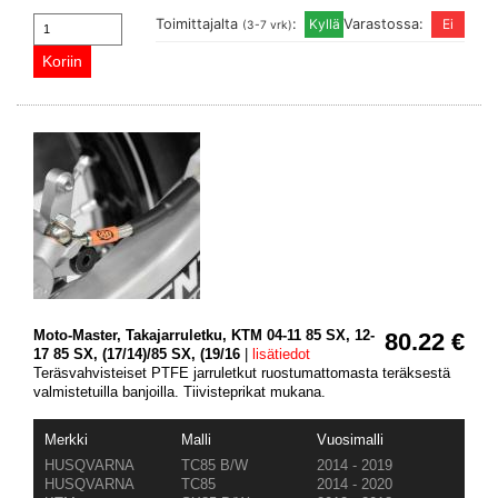
Toimittajalta
:
Varastossa:
(3-7 vrk)
Moto-Master, Takajarruletku, KTM 04-11 85 SX, 12-
80.22 €
17 85 SX, (17/14)/85 SX, (19/16
|
lisätiedot
Teräsvahvisteiset PTFE jarruletkut ruostumattomasta teräksestä
valmistetuilla banjoilla. Tiivisteprikat mukana.
Merkki
Malli
Vuosimalli
HUSQVARNA
TC85 B/W
2014 - 2019
HUSQVARNA
TC85
2014 - 2020