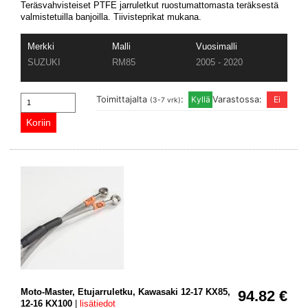
Teräsvahvisteiset PTFE jarruletkut ruostumattomasta teräksestä
valmistetuilla banjoilla. Tiivisteprikat mukana.
Merkki
Malli
Vuosimalli
SUZUKI
RM85
2005 - 2020
Toimittajalta
:
Varastossa:
(3-7 vrk)
Moto-Master, Etujarruletku, Kawasaki 12-17 KX85,
94.82 €
12-16 KX100
|
lisätiedot