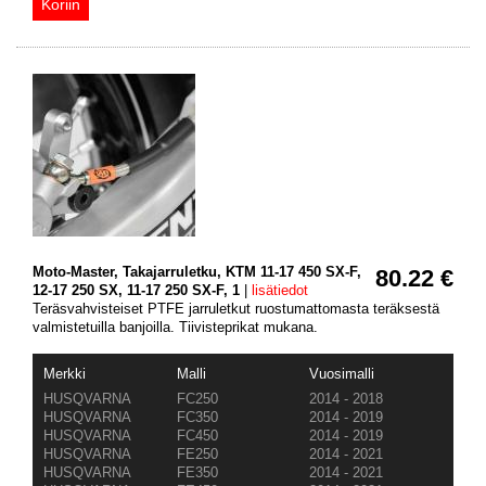
Moto-Master, Takajarruletku, KTM 11-17 450 SX-F,
80.22 €
12-17 250 SX, 11-17 250 SX-F, 1
|
lisätiedot
Teräsvahvisteiset PTFE jarruletkut ruostumattomasta teräksestä
valmistetuilla banjoilla. Tiivisteprikat mukana.
Merkki
Malli
Vuosimalli
HUSQVARNA
FC250
2014 - 2018
HUSQVARNA
FC350
2014 - 2019
HUSQVARNA
FC450
2014 - 2019
HUSQVARNA
FE250
2014 - 2021
HUSQVARNA
FE350
2014 - 2021