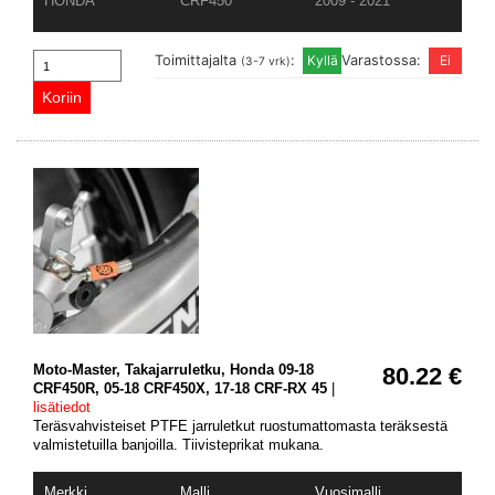
HONDA
CRF450
2009 - 2021
Toimittajalta
:
Varastossa:
(3-7 vrk)
Moto-Master, Takajarruletku, Honda 09-18
80.22 €
CRF450R, 05-18 CRF450X, 17-18 CRF-RX 45
|
lisätiedot
Teräsvahvisteiset PTFE jarruletkut ruostumattomasta teräksestä
valmistetuilla banjoilla. Tiivisteprikat mukana.
Merkki
Malli
Vuosimalli