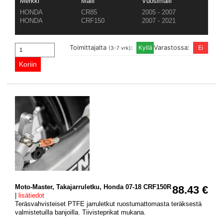
Merkki
Malli
Vuosimalli
HONDA
CR85
2005 - 2007
HONDA
CRF150
2007 - 2021
Toimittajalta
:
Varastossa:
(3-7 vrk)
Moto-Master, Takajarruletku, Honda 07-18 CRF150R
88.43 €
|
lisätiedot
Teräsvahvisteiset PTFE jarruletkut ruostumattomasta teräksestä
valmistetuilla banjoilla. Tiivisteprikat mukana.