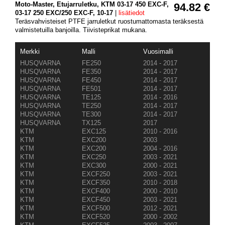
Moto-Master, Etujarruletku, KTM 03-17 450 EXC-F,
94.82 €
03-17 250 EXC/250 EXC-F, 10-17
|
lisätiedot
Teräsvahvisteiset PTFE jarruletkut ruostumattomasta teräksestä
valmistetuilla banjoilla. Tiivisteprikat mukana.
Merkki
Malli
Vuosimalli
HUSQVARNA
FE250
2014 - 2017
HUSQVARNA
FE350
2014 - 2017
HUSQVARNA
FE450
2014 - 2017
HUSQVARNA
FE501
2014 - 2017
HUSQVARNA
TE125
2014 - 2016
HUSQVARNA
TE250
2014 - 2017
HUSQVARNA
TE300
2014 - 2017
HUSQVARNA
TX125
2017
KTM
EXC125
2010 - 2016
KTM
EXC200
2003
KTM
EXC200
2004 - 2016
KTM
EXC250
2003 - 2021
KTM
EXC300
2000 - 2021
KTM
EXCF250
2003 - 2021
KTM
EXCF350
2010 - 2018
KTM
EXCF400
2000 - 2010
KTM
EXCF450
2003 - 2021
KTM
EXCF500
2012 - 2021
KTM
EXCF520
2000 - 2002