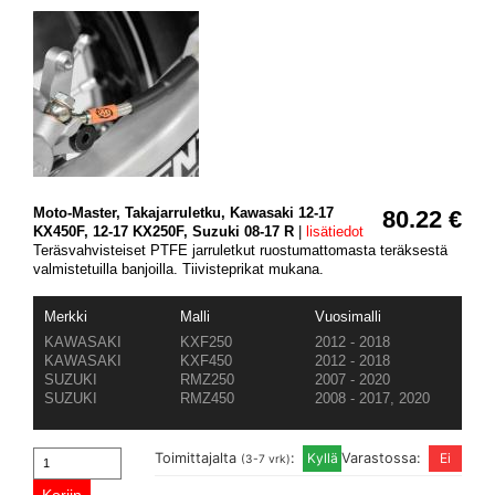
Moto-Master, Takajarruletku, Kawasaki 12-17
80.22 €
KX450F, 12-17 KX250F, Suzuki 08-17 R
|
lisätiedot
Teräsvahvisteiset PTFE jarruletkut ruostumattomasta teräksestä
valmistetuilla banjoilla. Tiivisteprikat mukana.
Merkki
Malli
Vuosimalli
KAWASAKI
KXF250
2012 - 2018
KAWASAKI
KXF450
2012 - 2018
SUZUKI
RMZ250
2007 - 2020
SUZUKI
RMZ450
2008 - 2017, 2020
Toimittajalta
:
Varastossa:
(3-7 vrk)