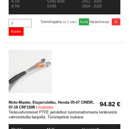
KTM
SX85 B/W
2012 - 2018
KTM
SX85
2004 - 2020
Toimittajalta
:
Varastossa:
(3-7 vrk)
Moto-Master, Etujarruletku, Honda 05-07 CR85R,
94.82 €
07-18 CRF150R
|
lisätiedot
Teräsvahvisteiset PTFE jarruletkut ruostumattomasta teräksestä
valmistetuilla banjoilla. Tiivisteprikat mukana.