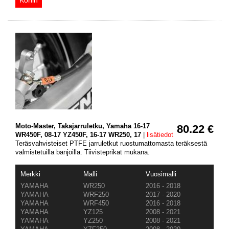
Moto-Master, Takajarruletku, Yamaha 16-17
80.22 €
WR450F, 08-17 YZ450F, 16-17 WR250, 17
|
lisätiedot
Teräsvahvisteiset PTFE jarruletkut ruostumattomasta teräksestä
valmistetuilla banjoilla. Tiivisteprikat mukana.
Merkki
Malli
Vuosimalli
YAMAHA
WR250
2016 - 2018
YAMAHA
WRF250
2017 - 2020
YAMAHA
WRF450
2016 - 2018
YAMAHA
YZ125
2008 - 2021
YAMAHA
YZ250
2008 - 2021