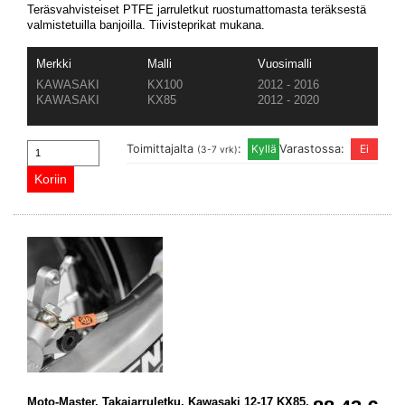
Teräsvahvisteiset PTFE jarruletkut ruostumattomasta teräksestä
valmistetuilla banjoilla. Tiivisteprikat mukana.
Merkki
Malli
Vuosimalli
KAWASAKI
KX100
2012 - 2016
KAWASAKI
KX85
2012 - 2020
Toimittajalta
:
Varastossa:
(3-7 vrk)
Moto-Master, Takajarruletku, Kawasaki 12-17 KX85,