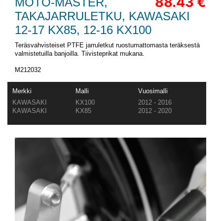
88.43 €
MOTO-MASTER,
TAKAJARRULETKU, KAWASAKI
12-17 KX85, 12-16 KX100
Teräsvahvisteiset PTFE jarruletkut ruostumattomasta teräksestä
valmistetuilla banjoilla. Tiivisteprikat mukana.
M212032
Merkki
Malli
Vuosimalli
KAWASAKI
KX100
2012 - 2016
KAWASAKI
KX85
2012 - 2020