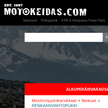
Ajoneuvot
Polkupyörät
KTM & Husqvarna Power Parts
ALKUPERÄISVARAO
Moottoripyörätarvikkeet
>
Renkaat
>
RENKAANVAIHTOPUKKI