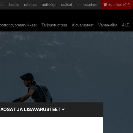
dot
huolto
rahoitus
uutiskirje
uutiset
toimitusehdot
ostoskori (0 €)
ottoripyörätarvikkeet
Tarjoustuotteet
Ajovarusteet
Vapaa-aika
ALE!
AOSAT JA LISÄVARUSTEET