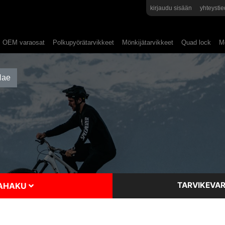
kirjaudu sisään
yhteystie
OEM varaosat
Polkupyörätarvikkeet
Mönkijätarvikkeet
Quad lock
Mo
TARVIKEVAR
SAHAKU