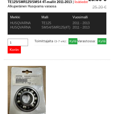
TE125/SMR125/SMS4 4T-mallit 2011-2013
|
lisätiedot
Alkuperäinen Husqvarna varaosa
25.20 €
Merkki
Malli
Vuosimalli
HUSQVARNA
TE125
2011 - 2013
HUSQVARNA
SMS4/SMR125(4T)
2011 - 2013
Toimittajalta
:
Varastossa:
(3-7 vrk)