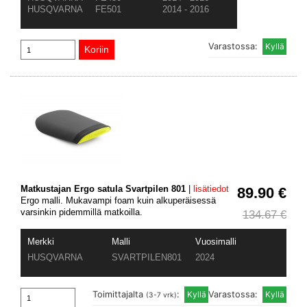
HUSQVARNA
FE501
2014 - 2016
Varastossa:
Matkustajan Ergo satula Svartpilen 801
|
lisätiedot
89.90 €
Ergo malli. Mukavampi foam kuin alkuperäisessä
varsinkin pidemmillä matkoilla.
134.67 €
Merkki
Malli
Vuosimalli
HUSQVARNA
SVARTPILEN801
2024
Toimittajalta
:
Varastossa:
(3-7 vrk)