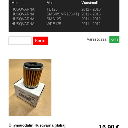
Merkki
Malli
Vuosimalli
HUSQVARNA
TE125
2011 - 2013
HUSQVARNA
SMS4/SMR125(4T)
2011 - 2013
HUSQVARNA
SMS125
2011 - 2012
HUSQVARNA
WRE125
2011 - 2012
Varastossa:
Öljynsuodatin Husqvarna (italia)
16.90 €