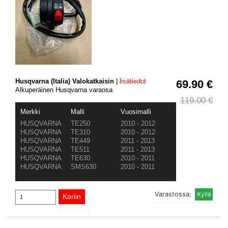
Husqvarna (Italia) Valokatkaisin
|
lisätiedot
69.90 €
Alkuperäinen Husqvarna varaosa
119.00 €
Merkki
Malli
Vuosimalli
HUSQVARNA
TE250
2010 - 2012
HUSQVARNA
TE310
2010 - 2012
HUSQVARNA
TE449
2011 - 2013
HUSQVARNA
TE511
2011 - 2013
HUSQVARNA
TE630
2010 - 2011
HUSQVARNA
SMS630
2010 - 2011
Varastossa: