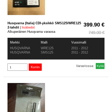
Husqvarna (Italia) CDI-yksikkö SMS125/WRE125
399.90 €
2-tahdit
|
lisätiedot
Alkuperäinen Husqvarna varaosa
749.00 €
Merkki
Malli
Vuosimalli
HUSQVARNA
WRE125
2011 - 2012
HUSQVARNA
SMS125
2011 - 2012
Varastossa: