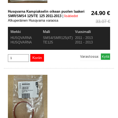
Husqvarna Kampiakselin oikean puolen laakeri
24.90 €
SMR/SMS4 125/TE 125 2011-2013
|
lisätiedot
Alkuperäinen Husqvarna varaosa
33.07 €
Merkki
Malli
Vuosimalli
HUSQVARNA
SMS4/SMR125(4T)
2011 - 2013
HUSQVARNA
TE125
2011 - 2013
Varastossa: