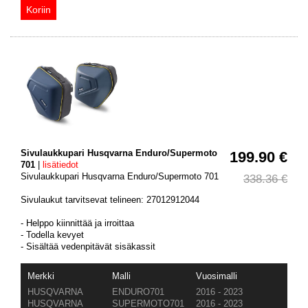
Sivulaukkupari Husqvarna Enduro/Supermoto
199.90 €
701
|
lisätiedot
Sivulaukkupari Husqvarna Enduro/Supermoto 701
338.36 €
Sivulaukut tarvitsevat telineen: 27012912044
- Helppo kiinnittää ja irroittaa
- Todella kevyet
- Sisältää vedenpitävät sisäkassit
Merkki
Malli
Vuosimalli
HUSQVARNA
ENDURO701
2016 - 2023
HUSQVARNA
SUPERMOTO701
2016 - 2023