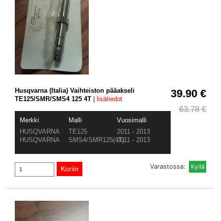
Husqvarna (Italia) Vaihteiston pääakseli
39.90 €
TE125/SMR/SMS4 125 4T
|
lisätiedot
63.78 €
Merkki
Malli
Vuosimalli
HUSQVARNA
TE125
2011 - 2013
HUSQVARNA
SMS4/SMR125(4T)
2011 - 2013
Varastossa: