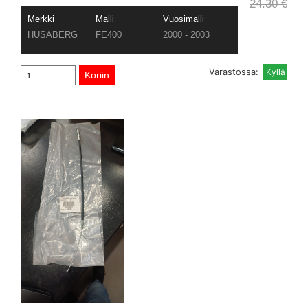
24.30 €
Merkki
Malli
Vuosimalli
HUSABERG
FE400
2000 - 2003
Varastossa: