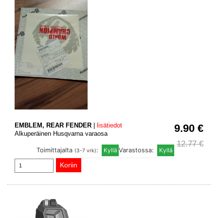
EMBLEM, REAR FENDER
|
lisätiedot
9.90 €
Alkuperäinen Husqvarna varaosa
12.77 €
Toimittajalta
:
Varastossa:
(3-7 vrk)