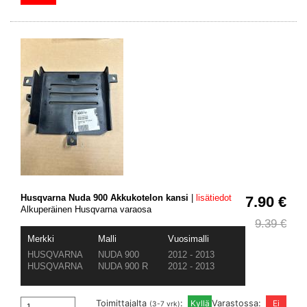
Husqvarna Nuda 900 Akkukotelon kansi
|
lisätiedot
7.90 €
Alkuperäinen Husqvarna varaosa
9.39 €
Merkki
Malli
Vuosimalli
HUSQVARNA
NUDA 900
2012 - 2013
HUSQVARNA
NUDA 900 R
2012 - 2013
Toimittajalta
:
Varastossa:
(3-7 vrk)