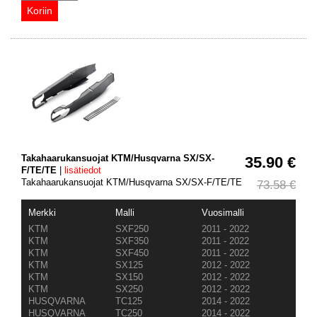
Takahaarukansuojat KTM/Husqvarna SX/SX-
35.90 €
F/TE/TE
|
lisätiedot
Takahaarukansuojat KTM/Husqvarna SX/SX-F/TE/TE
73.58 €
Merkki
Malli
Vuosimalli
KTM
SXF250
2011 - 2022
KTM
SXF350
2011 - 2022
KTM
SXF450
2011 - 2022
KTM
SX125
2012 - 2022
KTM
SX150
2012 - 2022
KTM
SX250
2012 - 2022
HUSQVARNA
TC125
2014 - 2022
HUSQVARNA
TC250
2014 - 2022