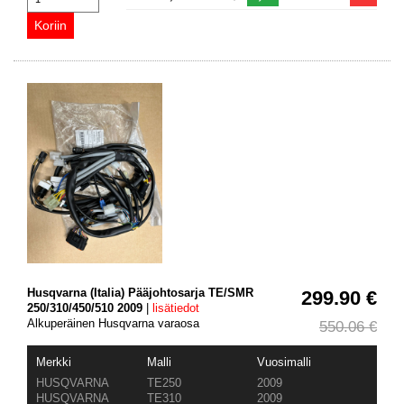
Husqvarna (Italia) Pääjohtosarja TE/SMR
299.90 €
250/310/450/510 2009
|
lisätiedot
Alkuperäinen Husqvarna varaosa
550.06 €
Merkki
Malli
Vuosimalli
HUSQVARNA
TE250
2009
HUSQVARNA
TE310
2009