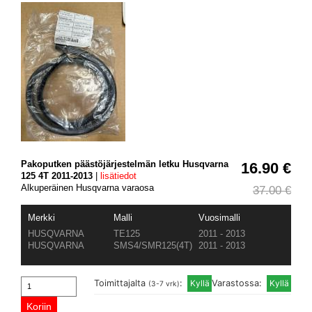
Pakoputken päästöjärjestelmän letku Husqvarna
16.90 €
125 4T 2011-2013
|
lisätiedot
Alkuperäinen Husqvarna varaosa
37.00 €
Merkki
Malli
Vuosimalli
HUSQVARNA
TE125
2011 - 2013
HUSQVARNA
SMS4/SMR125(4T)
2011 - 2013
Toimittajalta
:
Varastossa:
(3-7 vrk)