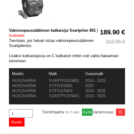
Vakionopeussäätimen katkaisija Svartpilen 801
|
189.90 €
lisätiedot
Tarvitaan, jos haluat ostaa vakionopeussäätimen
212.95 €
Svartpileniisi.
Lisäksi katkaisijassa on C katkaisin mihin voit valita haluamasi
toiminnon.
Merkki
Malli
Vuosimalli
HUSQVARNA
SVARTPILEN801
2024 - 2025
HUSQVARNA
VITPILEN801
2025
HUSQVARNA
VITPILEN401
2024 - 2025
HUSQVARNA
SVARTPILEN401
2024 - 2025
Toimittajalta
:
Varastossa:
(3-7 vrk)