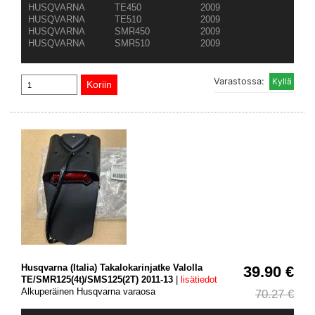
HUSQVARNA
TE450
2009
HUSQVARNA
TE510
2009
HUSQVARNA
SMR450
2009
HUSQVARNA
SMR510
2009
Varastossa:
Husqvarna (Italia) Takalokarinjatke Valolla
39.90 €
TE/SMR125(4t)/SMS125(2T) 2011-13
|
lisätiedot
Alkuperäinen Husqvarna varaosa
70.27 €