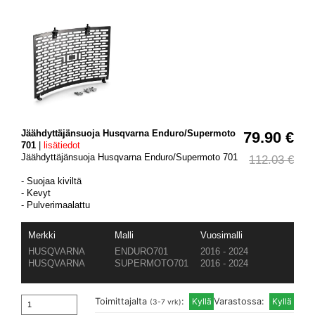
Jäähdyttäjänsuoja Husqvarna Enduro/Supermoto
79.90 €
701
|
lisätiedot
Jäähdyttäjänsuoja Husqvarna Enduro/Supermoto 701
112.03 €
- Suojaa kiviltä
- Kevyt
- Pulverimaalattu
Merkki
Malli
Vuosimalli
HUSQVARNA
ENDURO701
2016 - 2024
HUSQVARNA
SUPERMOTO701
2016 - 2024
Toimittajalta
:
Varastossa:
(3-7 vrk)