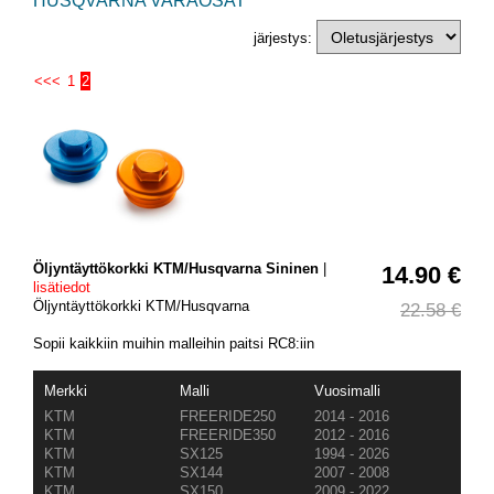
HUSQVARNA VARAOSAT
järjestys:
<<<
1
2
Öljyntäyttökorkki KTM/Husqvarna Sininen
|
14.90 €
lisätiedot
Öljyntäyttökorkki KTM/Husqvarna
22.58 €
Sopii kaikkiin muihin malleihin paitsi RC8:iin
Merkki
Malli
Vuosimalli
KTM
FREERIDE250
2014 - 2016
KTM
FREERIDE350
2012 - 2016
KTM
SX125
1994 - 2026
KTM
SX144
2007 - 2008
KTM
SX150
2009 - 2022