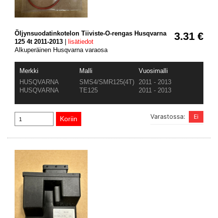
Öljynsuodatinkotelon Tiiviste-O-rengas Husqvarna
3.31 €
125 4t 2011-2013
|
lisätiedot
Alkuperäinen Husqvarna varaosa
Merkki
Malli
Vuosimalli
HUSQVARNA
SMS4/SMR125(4T)
2011 - 2013
HUSQVARNA
TE125
2011 - 2013
Varastossa: