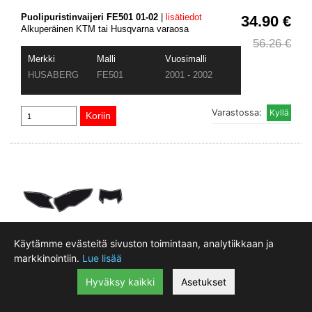
Puolipuristinvaijeri FE501 01-02
|
lisätiedot
34.90 €
Alkuperäinen KTM tai Husqvarna varaosa
56.26 €
Merkki
Malli
Vuosimalli
HUSABERG
FE501
2001 - 2002
Varastossa:
Käytämme evästeitä sivuston toimintaan, analytiikkaan ja
markkinointiin.
Lue lisää
Numeropohjat Husqvarna FE/TE 2015-2016
|
19.90 €
lisätiedot
Hyväksy kaikki
Asetukset
Numeropohjat Husaqvarna FE/TE 2015-2016
32.46 €