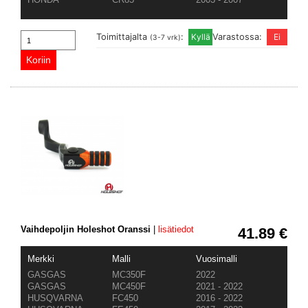
Toimittajalta
:
Varastossa:
(3-7 vrk)
Vaihdepoljin Holeshot Oranssi
|
lisätiedot
41.89 €
Merkki
Malli
Vuosimalli
GASGAS
MC350F
2022
GASGAS
MC450F
2021 - 2022
HUSQVARNA
FC450
2016 - 2022