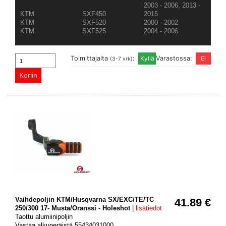
2003 - 2006, 2013 -
KTM
SXF450
2015
KTM
SXF520
2000 - 2002
KTM
SXF525
2004 - 2006
Toimittajalta
:
Varastossa:
(3-7 vrk)
Vaihdepoljin KTM/Husqvarna SX/EXC/TE/TC
41.89 €
250/300 17- Musta/Oranssi - Holeshot
|
lisätiedot
Taottu alumiinipoljin
Vastaa alkuperäistä 55434031000