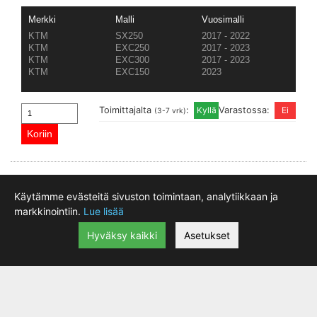
Merkki
Malli
Vuosimalli
KTM
SX250
2017 - 2022
KTM
EXC250
2017 - 2023
KTM
EXC300
2017 - 2023
KTM
EXC150
2023
Toimittajalta
:
Varastossa:
(3-7 vrk)
Käytämme evästeitä sivuston toimintaan, analytiikkaan ja
markkinointiin.
Lue lisää
Hyväksy kaikki
Asetukset
Vaihdepoljin Holeshot KTM EXC/SX
|
lisätiedot
43.72 €