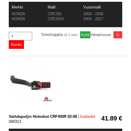
Merkki
Malli
Vuosimalli
HONDA
CRF250
2004 - 2009
HONDA
CRF250X
2004 - 2017
Toimittajalta
:
Varastossa:
(3-7 vrk)
Vaihdepoljin Holeshot CRF450R 02-08
|
lisätiedot
41.89 €
040313