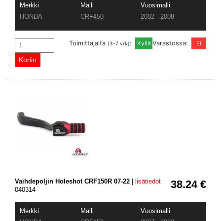
Merkki
Malli
Vuosimalli
HONDA
CRF450
2002 - 2008
Toimittajalta
:
Varastossa:
(3-7 vrk)
Vaihdepoljin Holeshot CRF150R 07-22
|
lisätiedot
38.24 €
040314
Merkki
Malli
Vuosimalli