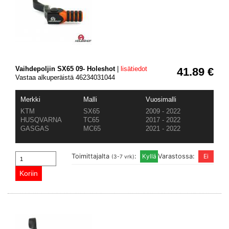
Vaihdepoljin SX65 09- Holeshot
|
lisätiedot
41.89 €
Vastaa alkuperäistä 46234031044
Merkki
Malli
Vuosimalli
KTM
SX65
2009 - 2022
HUSQVARNA
TC65
2017 - 2022
GASGAS
MC65
2021 - 2022
Toimittajalta
:
Varastossa:
(3-7 vrk)