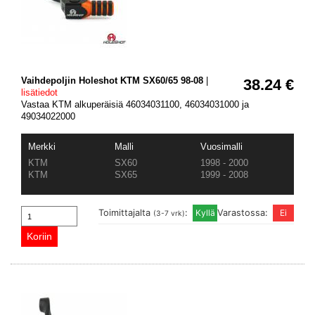
Vaihdepoljin Holeshot KTM SX60/65 98-08
|
38.24 €
lisätiedot
Vastaa KTM alkuperäisiä 46034031100, 46034031000 ja
49034022000
Merkki
Malli
Vuosimalli
KTM
SX60
1998 - 2000
KTM
SX65
1999 - 2008
Toimittajalta
:
Varastossa:
(3-7 vrk)