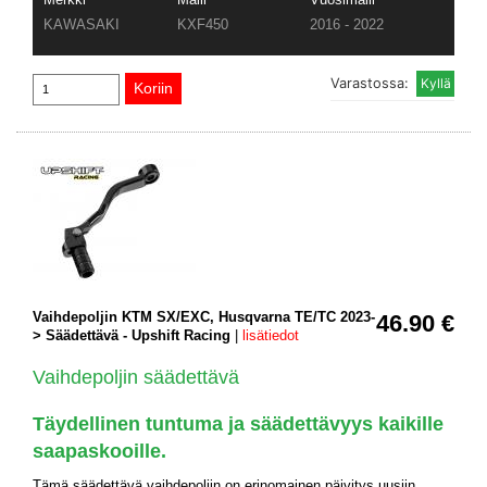
KAWASAKI
KXF450
2016 - 2022
Varastossa:
Vaihdepoljin KTM SX/EXC, Husqvarna TE/TC 2023-
46.90 €
> Säädettävä - Upshift Racing
|
lisätiedot
Vaihdepoljin säädettävä
Täydellinen tuntuma ja säädettävyys kaikille
saapaskooille.
Tämä säädettävä vaihdepoljin on erinomainen päivitys uusiin