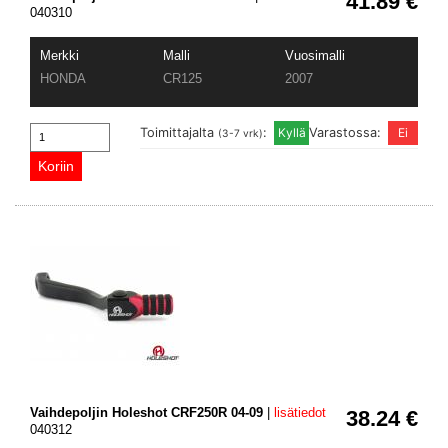
41.89 €
040310
Merkki
Malli
Vuosimalli
HONDA
CR125
2007
Toimittajalta
:
Varastossa:
(3-7 vrk)
Vaihdepoljin Holeshot CRF250R 04-09
|
lisätiedot
38.24 €
040312