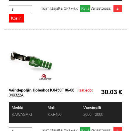
Toimittajalta
:
Varastossa:
(3-7 vrk)
Vaihdepoljin Holeshot KX450F 06-08
|
lisätiedot
30.03 €
040322A
Merkki
Malli
Vuosimalli
KAWASAKI
KXF450
2006 - 2008
Toimittajalta
:
Varastossa:
(3-7 vrk)