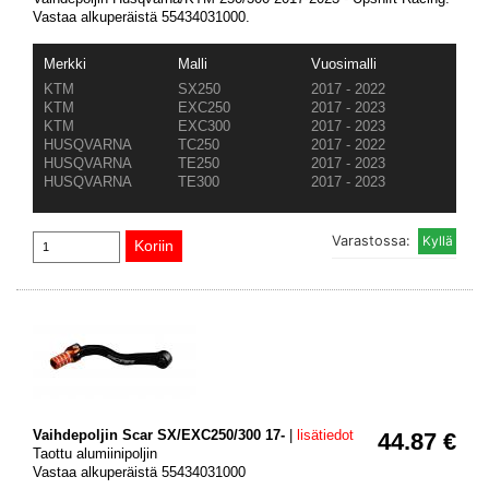
Vastaa alkuperäistä 55434031000.
Merkki
Malli
Vuosimalli
KTM
SX250
2017 - 2022
KTM
EXC250
2017 - 2023
KTM
EXC300
2017 - 2023
HUSQVARNA
TC250
2017 - 2022
HUSQVARNA
TE250
2017 - 2023
HUSQVARNA
TE300
2017 - 2023
Varastossa:
Vaihdepoljin Scar SX/EXC250/300 17-
|
lisätiedot
44.87 €
Taottu alumiinipoljin
Vastaa alkuperäistä 55434031000