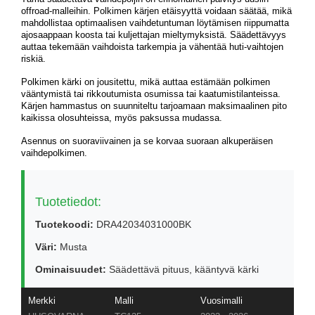
offroad-malleihin. Polkimen kärjen etäisyyttä voidaan säätää, mikä
mahdollistaa optimaalisen vaihdetuntuman löytämisen riippumatta
ajosaappaan koosta tai kuljettajan mieltymyksistä. Säädettävyys
auttaa tekemään vaihdoista tarkempia ja vähentää huti-vaihtojen
riskiä.
Polkimen kärki on jousitettu, mikä auttaa estämään polkimen
vääntymistä tai rikkoutumista osumissa tai kaatumistilanteissa.
Kärjen hammastus on suunniteltu tarjoamaan maksimaalinen pito
kaikissa olosuhteissa, myös paksussa mudassa.
Asennus on suoraviivainen ja se korvaa suoraan alkuperäisen
vaihdepolkimen.
Tuotetiedot:
Tuotekoodi:
DRA42034031000BK
Väri:
Musta
Ominaisuudet:
Säädettävä pituus, kääntyvä kärki
Merkki
Malli
Vuosimalli