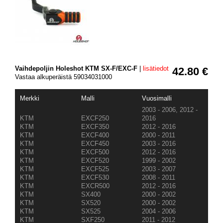
Vaihdepoljin Holeshot KTM SX-F/EXC-F
|
lisätiedot
42.80 €
Vastaa alkuperäistä 59034031000
Merkki
Malli
Vuosimalli
2003 - 2006, 2012 -
KTM
EXCF250
2016
KTM
EXCF350
2012 - 2016
KTM
EXCF400
2000 - 2011
KTM
EXCF450
2003 - 2016
KTM
EXCF500
2012 - 2016
KTM
EXCF520
1999 - 2002
KTM
EXCF525
2003 - 2007
KTM
EXCF530
2008 - 2011
KTM
EXCR500
2012 - 2016
KTM
SX400
2000 - 2002
KTM
SX520
2000 - 2002
KTM
SX525
2004 - 2006
KTM
SXF250
2011 - 2012