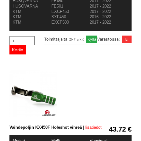
HUSQVARNA
FE450
2017 - 2022
HUSQVARNA
FE501
2017 - 2022
KTM
EXCF450
2017 - 2022
KTM
SXF450
2016 - 2022
KTM
EXCF500
2017 - 2022
Toimittajalta
:
Varastossa:
(3-7 vrk)
Vaihdepoljin KX450F Holeshot vihreä
|
lisätiedot
43.72 €
Merkki
Malli
Vuosimalli