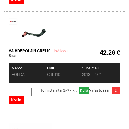
VAIHDEPOLJIN CRF110
|
lisätiedot
42.26 €
Scar
Merkki
Malli
Vuosimalli
HONDA
CRF110
2013 - 2024
Toimittajalta
:
Varastossa:
(3-7 vrk)