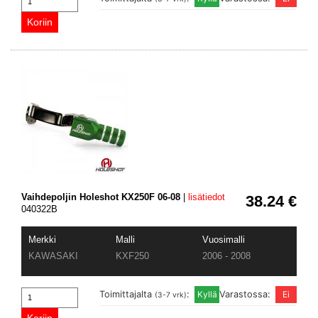
Vaihdepoljin Holeshot KX250F 06-08
|
lisätiedot
38.24 €
040322B
Merkki
Malli
Vuosimalli
KAWASAKI
KXF250
2006 - 2008
Toimittajalta
:
Varastossa:
(3-7 vrk)