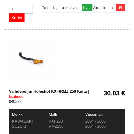
Toimittajalta
:
Varastossa:
(3-7 vrk)
Vaihdepoljin Holeshot KXF/RMZ 250 Kulta
|
30.03 €
lisätiedot
040322
Merkki
Malli
Vuosimalli
KAWASAKI
KXF250
2004 - 2005
SUZUKI
RMZ250
2004 - 2006