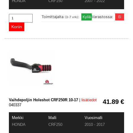
HONDA
CRF150
2007 - 2022
Toimittajalta
:
Varastossa:
(3-7 vrk)
Vaihdepoljin Holeshot CRF250R 10-17
|
lisätiedot
41.89 €
040337
Merkki
Malli
Vuosimalli
HONDA
CRF250
2010 - 2017