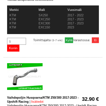
Merkki
Malli
Vuosimalli
KTM
SX250
2017 - 2022
KTM
EXC250
2017 - 2023
KTM
EXC300
2017 - 2023
KTM
EXC150
2023
Toimittajalta
:
Varastossa:
(3-7 vrk)
Vaihdepoljin Husqvarna/KTM 250/300 2017-2023 -
32.90 €
Upshift Racing
|
lisätiedot
Vaihdepoljin Husqvarna/KTM 250/300 2017-2023 - Upshift Racing.