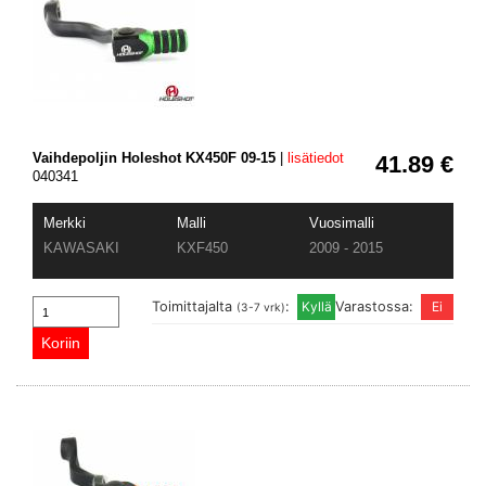
Vaihdepoljin Holeshot KX450F 09-15
|
lisätiedot
41.89 €
040341
Merkki
Malli
Vuosimalli
KAWASAKI
KXF450
2009 - 2015
Toimittajalta
:
Varastossa:
(3-7 vrk)