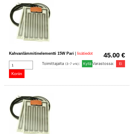
Kahvanlämmitinelementti 15W Pari
|
lisätiedot
45.00 €
Toimittajalta
:
Varastossa:
(3-7 vrk)