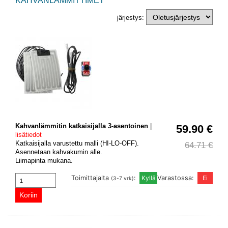
KAHVANLÄMMITTIMET
järjestys:
Kahvanlämmitin katkaisijalla 3-asentoinen
|
59.90 €
lisätiedot
Katkaisijalla varustettu malli (HI-LO-OFF).
64.71 €
Asennetaan kahvakumin alle.
Liimapinta mukana.
Toimittajalta
:
Varastossa:
(3-7 vrk)