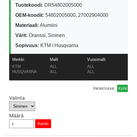
Tuotekoodi:
DR54802005000
OEM-koodit:
54802005000, 27002904000
Materiaali:
Alumiini
Värit:
Oranssi, Sininen
Sopivuus:
KTM / Husqvarna
Merkki
Malli
Vuosimalli
KTM
ALL
ALL
HUSQVARNA
ALL
ALL
Varastossa:
Valinta
Määrä