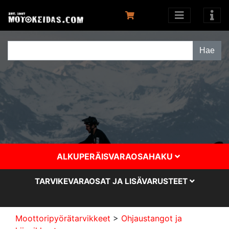
ALKUPERÄISVARAOSAHAKU
TARVIKEVARAOSAT JA LISÄVARUSTEET
Moottoripyörätarvikkeet
>
Ohjaustangot ja