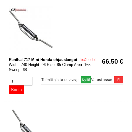
Renthal 717 Mini Honda ohjaustangot
|
lisätiedot
66.50 €
Widht: 740 Height: 96 Rise: 85 Clamp Area: 165
Sweep: 68
Toimittajalta
:
Varastossa:
(3-7 vrk)