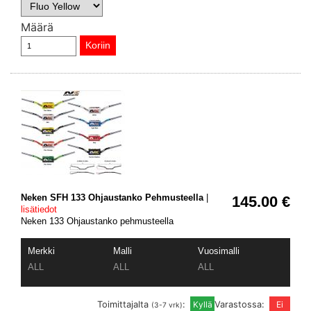
Määrä
Neken SFH 133 Ohjaustanko Pehmusteella
|
145.00 €
lisätiedot
Neken 133 Ohjaustanko pehmusteella
Merkki
Malli
Vuosimalli
ALL
ALL
ALL
Toimittajalta
:
Varastossa:
(3-7 vrk)