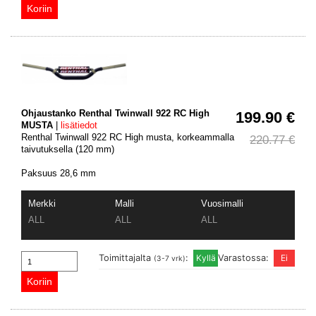
Ohjaustanko Renthal Twinwall 922 RC High
199.90 €
MUSTA
|
lisätiedot
Renthal Twinwall 922 RC High musta, korkeammalla
220.77 €
taivutuksella (120 mm)
Paksuus 28,6 mm
Merkki
Malli
Vuosimalli
ALL
ALL
ALL
Toimittajalta
:
Varastossa:
(3-7 vrk)