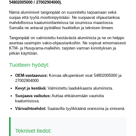
54802005000 / 27002904000).
Nämä alumiiniset tangonpäät on suunniteltu tarjoamaan sekä
suojaa että tyyliä moottoripyörääsi. Ne suojaavat ohjaustankoa
mahdollisissa kaatumistilanteissa tai osumissa maastossa.
Samalla ne antavat pyörällesi huolitellun ja teknisen ilmeen.
Tangonpäät on valmistettu kestävästä alumiinista ja ne on helppo
asentaa useimpiin vakio-ohjaustankoihin. Ne sopivat erinomaisesti
KTM- ja Husqvarna-malleihin, tarjoten varman kiinnityksen ja
pitkän käyttöiän.
Tuotteen hyödyt:
OEM-vastaavuus:
Korvaa alkuperäiset osat 54802005000 ja
27002904000.
Kevyt ja kestävä:
Valmistettu laadukkaasta alumiinista.
Suojaava vaikutus:
Auttaa ehkäisemään vaurioita
kaatumisissa.
Värivaihtoehdot:
Saatavilla tyylikkäänä oranssina ja sinisenä.
Tekniset tiedot: