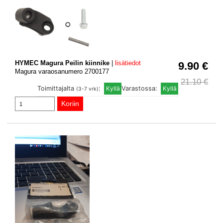
HYMEC Magura Peilin kiinnike
|
lisätiedot
9.90 €
Magura varaosanumero 2700177
21.10 €
Toimittajalta
:
Varastossa:
(3-7 vrk)