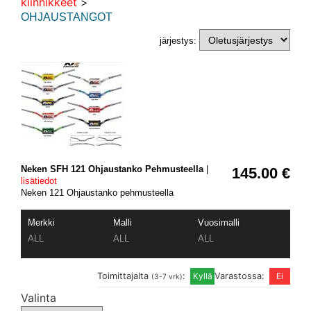
kiinnikkeet
>
OHJAUSTANGOT
järjestys:
Neken SFH 121 Ohjaustanko Pehmusteella
|
145.00 €
lisätiedot
Neken 121 Ohjaustanko pehmusteella
Merkki
Malli
Vuosimalli
ALL
ALL
ALL
Toimittajalta
:
Varastossa:
(3-7 vrk)
Valinta