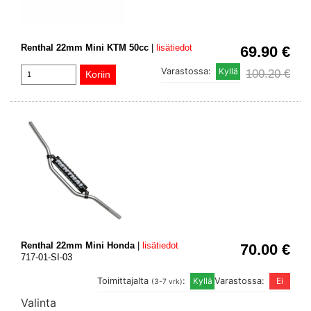
Renthal 22mm Mini KTM 50cc
|
lisätiedot
69.90 €
Varastossa:
100.20 €
Renthal 22mm Mini Honda
|
lisätiedot
70.00 €
717-01-SI-03
Toimittajalta
:
Varastossa:
(3-7 vrk)
Valinta