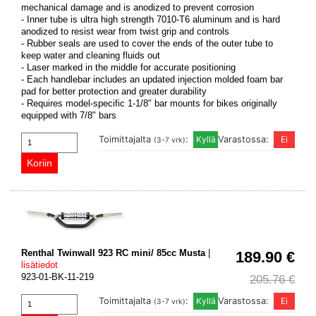
mechanical damage and is anodized to prevent corrosion
- Inner tube is ultra high strength 7010-T6 aluminum and is hard
anodized to resist wear from twist grip and controls
- Rubber seals are used to cover the ends of the outer tube to
keep water and cleaning fluids out
- Laser marked in the middle for accurate positioning
- Each handlebar includes an updated injection molded foam bar
pad for better protection and greater durability
- Requires model-specific 1-1/8" bar mounts for bikes originally
equipped with 7/8" bars
Toimittajalta
:
Varastossa:
(3-7 vrk)
Renthal Twinwall 923 RC mini/ 85cc Musta
|
189.90 €
lisätiedot
923-01-BK-11-219
205.76 €
Toimittajalta
:
Varastossa:
(3-7 vrk)