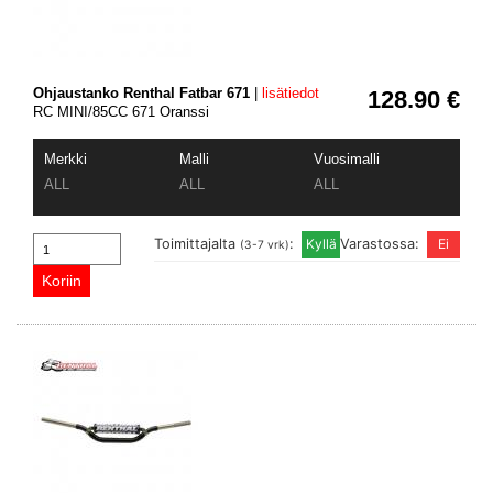
Ohjaustanko Renthal Fatbar 671
|
lisätiedot
128.90 €
RC MINI/85CC 671 Oranssi
Merkki
Malli
Vuosimalli
ALL
ALL
ALL
Toimittajalta
:
Varastossa:
(3-7 vrk)