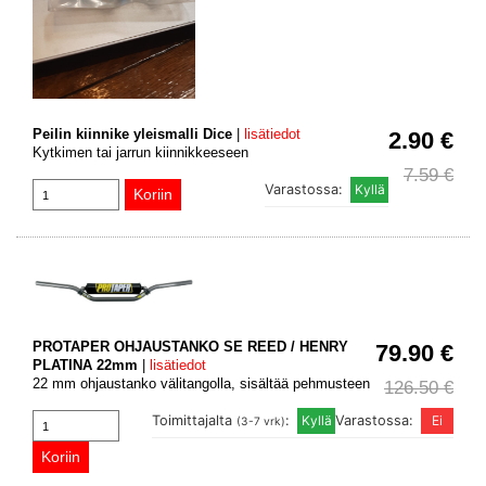
Peilin kiinnike yleismalli Dice
|
lisätiedot
2.90 €
Kytkimen tai jarrun kiinnikkeeseen
7.59 €
Varastossa:
PROTAPER OHJAUSTANKO SE REED / HENRY
79.90 €
PLATINA 22mm
|
lisätiedot
22 mm ohjaustanko välitangolla, sisältää pehmusteen
126.50 €
Toimittajalta
:
Varastossa:
(3-7 vrk)