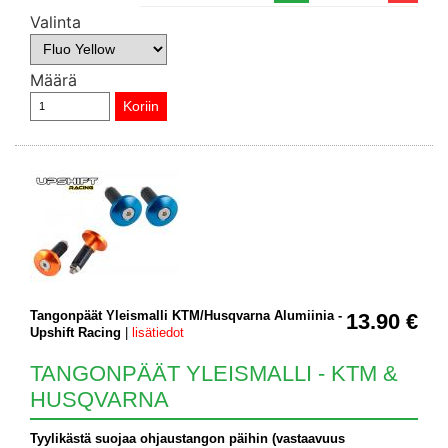
Valinta
Määrä
Tangonpäät Yleismalli KTM/Husqvarna Alumiinia -
13.90 €
Upshift Racing
|
lisätiedot
TANGONPÄÄT YLEISMALLI - KTM &
HUSQVARNA
Tyylikästä suojaa ohjaustangon päihin (vastaavuus