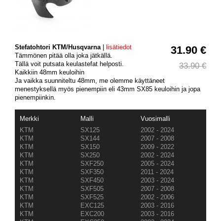
Stefatohtori KTM/Husqvarna
|
lisätiedot
31.90 €
Tämmönen pitää olla joka jätkällä.
Tällä voit putsata keulastefat helposti.
33.90 €
Kaikkiin 48mm keuloihin
Ja vaikka suunniteltu 48mm, me olemme käyttäneet
menestyksellä myös pienempiin eli 43mm SX85 keuloihin ja jopa
pienempiinkin.
Merkki
Malli
Vuosimalli
KTM
SX125
2002 - 2024
KTM
SX144
2007 - 2008
KTM
SX150
2009 - 2022
KTM
SX250
2002 - 2024
KTM
SXF250
2005 - 2024
KTM
SXF350
2011 - 2024
KTM
SXF450
2003 - 2024
KTM
SXF505
2007 - 2008
KTM
SXF525
2002 - 2006
KTM
EXC125
2003 - 2016
KTM
EXC200
2003 - 2016