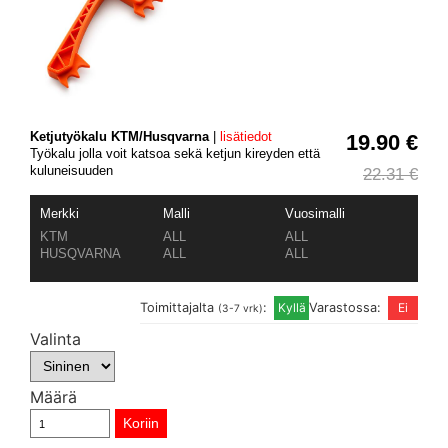
Ketjutyökalu KTM/Husqvarna
|
lisätiedot
19.90 €
Työkalu jolla voit katsoa sekä ketjun kireyden että
kuluneisuuden
22.31 €
Merkki
Malli
Vuosimalli
KTM
ALL
ALL
HUSQVARNA
ALL
ALL
Toimittajalta
:
Varastossa:
(3-7 vrk)
Valinta
Määrä