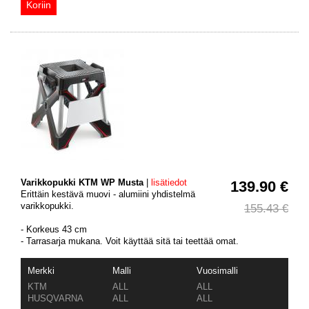
Varikkopukki KTM WP Musta
|
lisätiedot
139.90 €
Erittäin kestävä muovi - alumiini yhdistelmä
varikkopukki.
155.43 €
- Korkeus 43 cm
- Tarrasarja mukana. Voit käyttää sitä tai teettää omat.
Merkki
Malli
Vuosimalli
KTM
ALL
ALL
HUSQVARNA
ALL
ALL