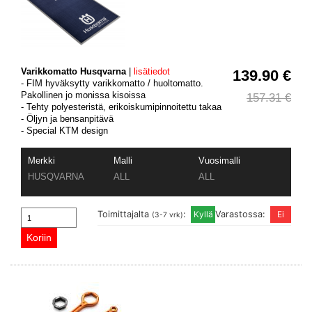
Varikkomatto Husqvarna
|
lisätiedot
139.90 €
- FIM hyväksytty varikkomatto / huoltomatto.
Pakollinen jo monissa kisoissa
157.31 €
- Tehty polyesteristä, erikoiskumipinnoitettu takaa
- Öljyn ja bensanpitävä
- Special KTM design
Merkki
Malli
Vuosimalli
HUSQVARNA
ALL
ALL
Toimittajalta
:
Varastossa:
(3-7 vrk)