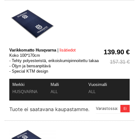
Varikkomatto Husqvarna
|
lisätiedot
139.90 €
Koko 100*170cm
- Tehty polyesteristä, erikoiskumipinnoitettu takaa
157.31 €
- Öljyn ja bensanpitävä
- Special KTM design
Merkki
Malli
Vuosimalli
HUSQVARNA
ALL
ALL
Tuote ei saatavana kaupastamme.
Varastossa: