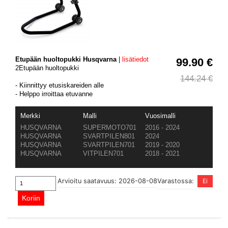
Etupään huoltopukki Husqvarna
|
lisätiedot
99.90 €
2Etupään huoltopukki
144.24 €
- Kiinnittyy etusiskareiden alle
- Helppo irroittaa etuvanne
Merkki
Malli
Vuosimalli
HUSQVARNA
SUPERMOTO701
2016 - 2024
HUSQVARNA
SVARTPILEN801
2024
HUSQVARNA
SVARTPILEN701
2019 - 2020
HUSQVARNA
VITPILEN701
2018 - 2021
Arvioitu saatavuus: 2026-08-08
Varastossa: