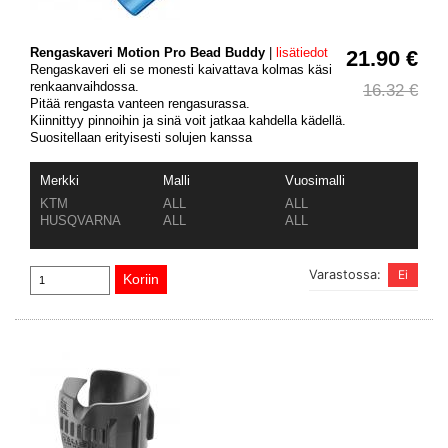
Rengaskaveri Motion Pro Bead Buddy
|
lisätiedot
21.90 €
Rengaskaveri eli se monesti kaivattava kolmas käsi
renkaanvaihdossa.
16.32 €
Pitää rengasta vanteen rengasurassa.
Kiinnittyy pinnoihin ja sinä voit jatkaa kahdella kädellä.
Suositellaan erityisesti solujen kanssa
Merkki
Malli
Vuosimalli
KTM
ALL
ALL
HUSQVARNA
ALL
ALL
Varastossa: