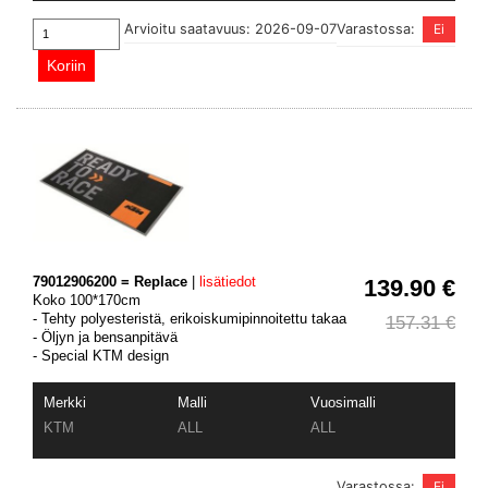
Arvioitu saatavuus: 2026-09-07
Varastossa:
79012906200 = Replace
|
lisätiedot
139.90 €
Koko 100*170cm
- Tehty polyesteristä, erikoiskumipinnoitettu takaa
157.31 €
- Öljyn ja bensanpitävä
- Special KTM design
Merkki
Malli
Vuosimalli
KTM
ALL
ALL
Varastossa: