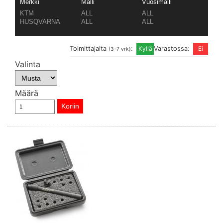
Merkki
Malli
Vuosimalli
KTM
ALL
ALL
HUSQVARNA
ALL
ALL
Toimittajalta
:
Varastossa:
(3-7 vrk)
Valinta
Määrä