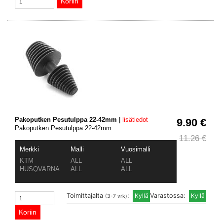
Pakoputken Pesutulppa 22-42mm
|
lisätiedot
9.90 €
Pakoputken Pesutulppa 22-42mm
11.26 €
Merkki
Malli
Vuosimalli
KTM
ALL
ALL
HUSQVARNA
ALL
ALL
Toimittajalta
:
Varastossa:
(3-7 vrk)