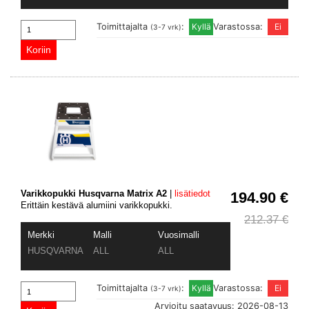
Toimittajalta
:
Varastossa:
(3-7 vrk)
Varikkopukki Husqvarna Matrix A2
|
lisätiedot
194.90 €
Erittäin kestävä alumiini varikkopukki.
212.37 €
Merkki
Malli
Vuosimalli
HUSQVARNA
ALL
ALL
Toimittajalta
:
Varastossa:
(3-7 vrk)
Arvioitu saatavuus: 2026-08-13