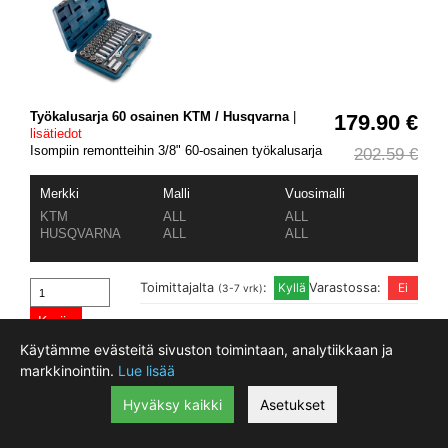
Työkalusarja 60 osainen KTM / Husqvarna
|
179.90 €
lisätiedot
Isompiin remontteihin 3/8" 60-osainen työkalusarja
202.59 €
Merkki
Malli
Vuosimalli
KTM
ALL
ALL
HUSQVARNA
ALL
ALL
Toimittajalta
:
Varastossa:
(3-7 vrk)
Käytämme evästeitä sivuston toimintaan, analytiikkaan ja
markkinointiin.
Lue lisää
Hyväksy kaikki
Asetukset