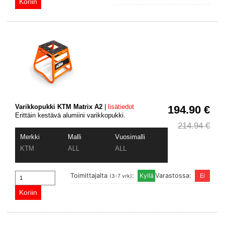
Varikkopukki KTM Matrix A2
|
lisätiedot
194.90 €
Erittäin kestävä alumiini varikkopukki.
214.94 €
Merkki
Malli
Vuosimalli
KTM
ALL
ALL
Toimittajalta
:
Varastossa:
(3-7 vrk)