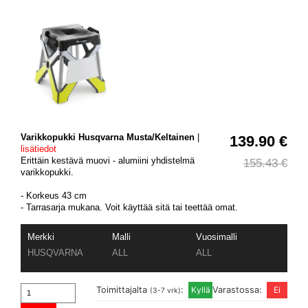
Varikkopukki Husqvarna Musta/Keltainen
|
139.90 €
lisätiedot
Erittäin kestävä muovi - alumiini yhdistelmä
155.43 €
varikkopukki.
- Korkeus 43 cm
- Tarrasarja mukana. Voit käyttää sitä tai teettää omat.
Merkki
Malli
Vuosimalli
HUSQVARNA
ALL
ALL
Toimittajalta
:
Varastossa:
(3-7 vrk)