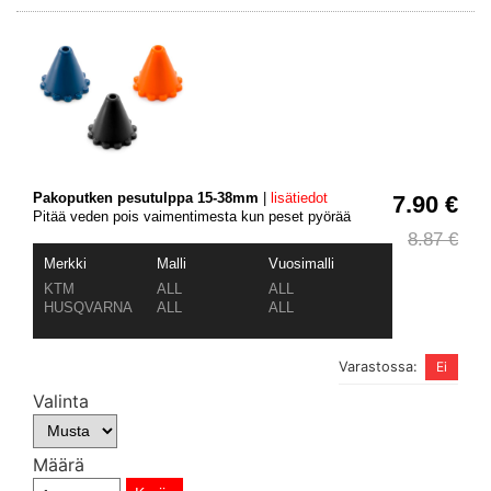
Pakoputken pesutulppa 15-38mm
|
lisätiedot
7.90 €
Pitää veden pois vaimentimesta kun peset pyörää
8.87 €
Merkki
Malli
Vuosimalli
KTM
ALL
ALL
HUSQVARNA
ALL
ALL
Varastossa:
Valinta
Määrä