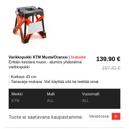
Varikkopukki KTM Musta/Oranssi
|
lisätiedot
139.90 €
Erittäin kestävä muovi - alumiini yhdistelmä
varikkopukki.
157.31 €
- Korkeus 43 cm
- Tarrasarja mukana. Voit käyttää sitä tai teettää omat.
Merkki
Malli
Vuosimalli
KTM
ALL
ALL
Tuote ei saatavana kaupastamme.
Varastossa: