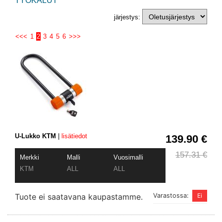
TYÖKALUT
järjestys:
<<<
1
2
3
4
5
6
>>>
U-Lukko KTM
|
lisätiedot
139.90 €
157.31 €
Merkki
Malli
Vuosimalli
KTM
ALL
ALL
Tuote ei saatavana kaupastamme.
Varastossa: