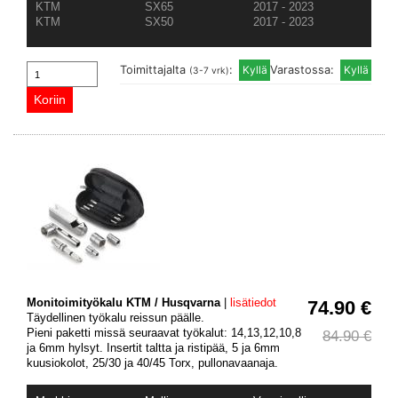
KTM
SX65
2017 - 2023
KTM
SX50
2017 - 2023
Toimittajalta
:
Varastossa:
(3-7 vrk)
Monitoimityökalu KTM / Husqvarna
|
lisätiedot
74.90 €
Täydellinen työkalu reissun päälle.
Pieni paketti missä seuraavat työkalut: 14,13,12,10,8
84.90 €
ja 6mm hylsyt. Insertit taltta ja ristipää, 5 ja 6mm
kuusiokolot, 25/30 ja 40/45 Torx, pullonavaanaja.