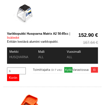
Varikkopukki Husqvarna Matrix A2 50-85cc
|
152.90 €
lisätiedot
Erittäin kestävä alumiini varikkopukki.
167.64 €
Merkki
Malli
Vuosimalli
HUSQVARNA
ALL
ALL
Toimittajalta
:
Varastossa:
(3-7 vrk)