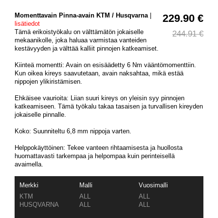
Momenttavain Pinna-avain KTM / Husqvarna
|
229.90 €
lisätiedot
Tämä erikoistyökalu on välttämätön jokaiselle
244.91 €
mekaanikolle, joka haluaa varmistaa vanteiden
kestävyyden ja välttää kalliit pinnojen katkeamiset.
Kiinteä momentti: Avain on esisäädetty 6 Nm vääntömomenttiin.
Kun oikea kireys saavutetaan, avain naksahtaa, mikä estää
nippojen ylikiristämisen.
Ehkäisee vaurioita: Liian suuri kireys on yleisin syy pinnojen
katkeamiseen. Tämä työkalu takaa tasaisen ja turvallisen kireyden
jokaiselle pinnalle.
Koko: Suunniteltu 6,8 mm nippoja varten.
Helppokäyttöinen: Tekee vanteen rihtaamisesta ja huollosta
huomattavasti tarkempaa ja helpompaa kuin perinteisellä
avaimella.
Merkki
Malli
Vuosimalli
KTM
ALL
ALL
HUSQVARNA
ALL
ALL