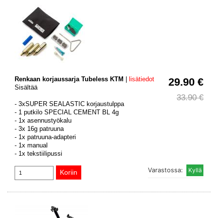
Renkaan korjaussarja Tubeless KTM
|
lisätiedot
29.90 €
Sisältää
33.90 €
- 3xSUPER SEALASTIC korjaustulppa
- 1 putkilo SPECIAL CEMENT BL 4g
- 1x asennustyökalu
- 3x 16g patruuna
- 1x patruuna-adapteri
- 1x manual
- 1x tekstiilipussi
Varastossa: