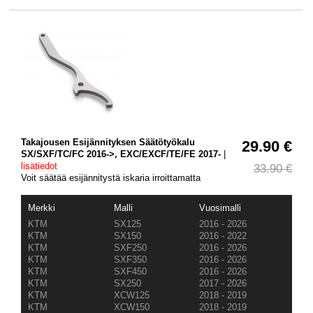
Takajousen Esijännityksen Säätötyökalu
29.90 €
SX/SXF/TC/FC 2016->, EXC/EXCF/TE/FE 2017-
|
lisätiedot
33.90 €
Voit säätää esijännitystä iskaria irroittamatta
Merkki
Malli
Vuosimalli
KTM
SX125
2016 - 2026
KTM
SX150
2016 - 2022
KTM
SXF250
2016 - 2026
KTM
SXF350
2016 - 2026
KTM
SXF450
2016 - 2026
KTM
SX250
2017 - 2026
KTM
XCW125
2018 - 2019
KTM
XCW150
2018 - 2019