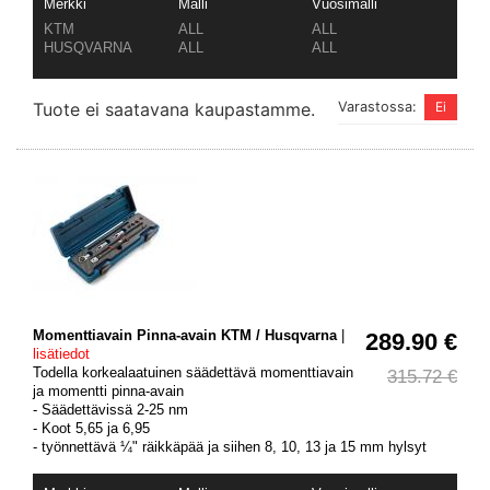
Merkki
Malli
Vuosimalli
KTM
ALL
ALL
HUSQVARNA
ALL
ALL
Tuote ei saatavana kaupastamme.
Varastossa:
Momenttiavain Pinna-avain KTM / Husqvarna
|
289.90 €
lisätiedot
Todella korkealaatuinen säädettävä momenttiavain
315.72 €
ja momentti pinna-avain
- Säädettävissä 2-25 nm
- Koot 5,65 ja 6,95
- työnnettävä ¼" räikkäpää ja siihen 8, 10, 13 ja 15 mm hylsyt