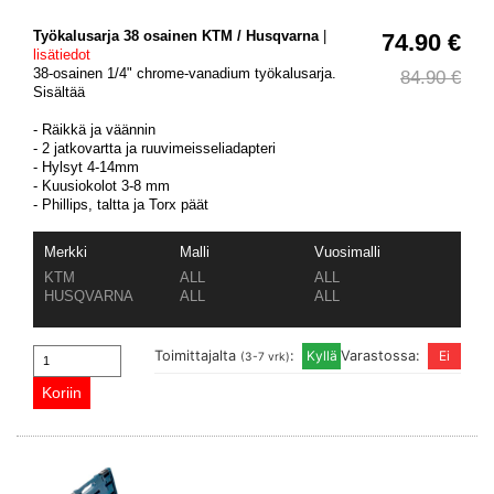
Työkalusarja 38 osainen KTM / Husqvarna
|
74.90 €
lisätiedot
38-osainen 1/4" chrome-vanadium työkalusarja.
84.90 €
Sisältää
- Räikkä ja väännin
- 2 jatkovartta ja ruuvimeisseliadapteri
- Hylsyt 4-14mm
- Kuusiokolot 3-8 mm
- Phillips, taltta ja Torx päät
Merkki
Malli
Vuosimalli
KTM
ALL
ALL
HUSQVARNA
ALL
ALL
Toimittajalta
:
Varastossa:
(3-7 vrk)