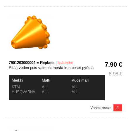
7901203000004 = Replace
|
lisätiedot
7.90 €
Pitää veden pois vaimentimesta kun peset pyörää
8.98 €
Merkki
Malli
Vuosimalli
KTM
ALL
ALL
HUSQVARNA
ALL
ALL
Varastossa: