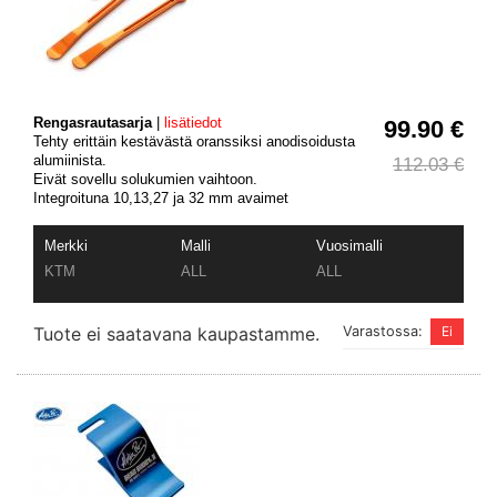
Rengasrautasarja
|
lisätiedot
99.90 €
Tehty erittäin kestävästä oranssiksi anodisoidusta
alumiinista.
112.03 €
Eivät sovellu solukumien vaihtoon.
Integroituna 10,13,27 ja 32 mm avaimet
Merkki
Malli
Vuosimalli
KTM
ALL
ALL
Tuote ei saatavana kaupastamme.
Varastossa: