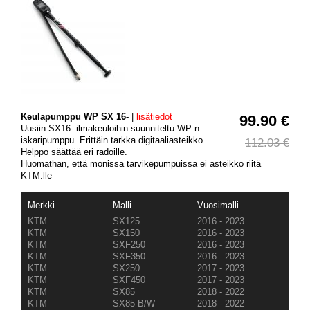
Keulapumppu WP SX 16-
|
lisätiedot
99.90 €
Uusiin SX16- ilmakeuloihin suunniteltu WP:n
iskaripumppu. Erittäin tarkka digitaaliasteikko.
112.03 €
Helppo säättää eri radoille.
Huomathan, että monissa tarvikepumpuissa ei asteikko riitä
KTM:lle
Merkki
Malli
Vuosimalli
KTM
SX125
2016 - 2023
KTM
SX150
2016 - 2023
KTM
SXF250
2016 - 2023
KTM
SXF350
2016 - 2023
KTM
SX250
2017 - 2023
KTM
SXF450
2017 - 2023
KTM
SX85
2018 - 2022
KTM
SX85 B/W
2018 - 2022