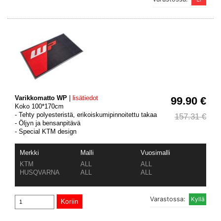
Varikkomatto WP
|
lisätiedot
99.90 €
Koko 100*170cm
- Tehty polyesteristä, erikoiskumipinnoitettu takaa
157.31 €
- Öljyn ja bensanpitävä
- Special KTM design
Merkki
Malli
Vuosimalli
KTM
ALL
ALL
HUSQVARNA
ALL
ALL
Varastossa: