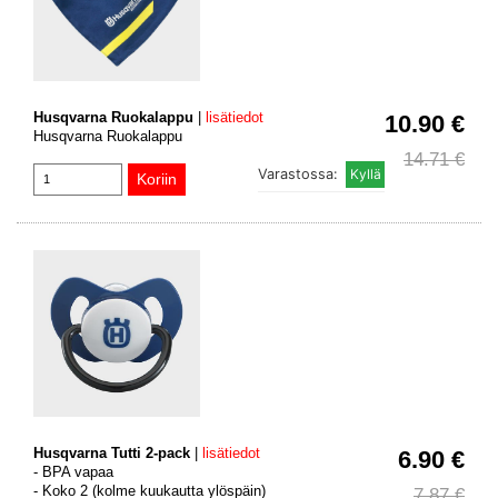
Husqvarna Ruokalappu
|
lisätiedot
10.90 €
Husqvarna Ruokalappu
14.71 €
Varastossa:
Husqvarna Tutti 2-pack
|
lisätiedot
6.90 €
- BPA vapaa
- Koko 2 (kolme kuukautta ylöspäin)
7.87 €