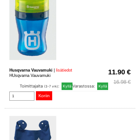
Husqvarna Vauvamuki
|
lisätiedot
11.90 €
HUsqvarna Vauvamuki
16.98 €
Toimittajalta
:
Varastossa:
(3-7 vrk)