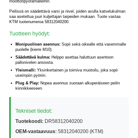
moottoripyörämalleihin.
Peilissä on säädettävä varsi ja nivel, joiden avulla katselukulman
saa asetettua juuri kuljettajan tarpeiden mukaan. Tuote vastaa
KTM tuotenumeroa 58312040200.
Tuotteen hyödyt:
Monipuolinen asennus:
Sopii sekä oikealle että vasemmalle
puolelle (kierre M10).
Säädettävä kulma:
Helppo asettaa haluttuun asentoon
pallonivelen ansiosta.
Yleismalli:
Yksinkertainen ja toimiva muotoilu, joka sopii
useimpiin pyöriin.
Plug & Play:
Nopea asennus suoraan alkuperäiseen peilin
kiinnikkeeseen.
Tekniset tiedot:
Tuotekoodi:
DR58312040200
OEM-vastaavuus:
58312040200 (KTM)