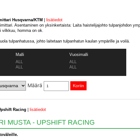
umittari Husqvarna/KTM
|
lisätiedot
ittari. Asentaminen on yksinkertaista: Laita haistelijajohto tulpanjohdon ympär
i vilkkuu, homma on ok.
puola tulpanhatussa, johto laitetaan tulpanhatun kaulan ympärille ja voilá.
Malli
Vuosimalli
ALL
ALL
ALL
ALL
Määrä
Upshift Racing
|
lisätiedot
RI MUSTA - UPSHIFT RACING
oväleille.