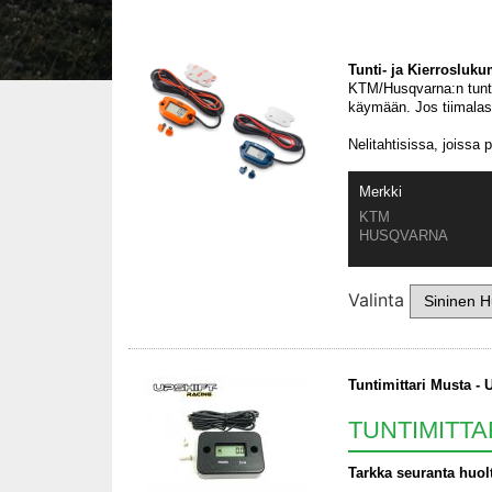
Tunti- ja Kierrosluk
KTM/Husqvarna:n tuntim
käymään. Jos tiimalas
Nelitahtisissa, joissa 
Merkki
KTM
HUSQVARNA
Valinta
Tuntimittari Musta - 
TUNTIMITTA
Tarkka seuranta huolt