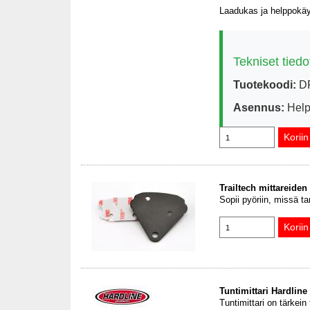
Laadukas ja helppokäyt
Tekniset tiedo
Tuotekoodi:
D
Asennus:
Help
Trailtech mittareiden 
Sopii pyöriin, missä ta
Tuntimittari Hardline 
Tuntimittari on tärkein