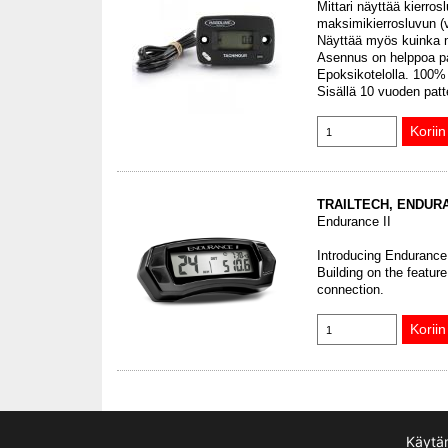
Mittari näyttää kierro
maksimikierrosluvun (v
Näyttää myös kuinka m
Asennus on helppoa pat
Epoksikotelolla. 100%
Sisällä 10 vuoden patt
TRAILTECH, ENDUR
Endurance II
Introducing Endurance 
Building on the featur
connection.
Käytäm