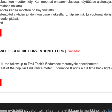
slukua, kun moottori käy. Kun moottori on sammuksissa, näyttää se ajotuntej
oidaan nollata)
onta kertaa moottori on käynnistetty.
entoitulla yhden johdon kouruasennuksella. Ei läpivientiä. Ei vuotomahdollis
 vedenpitävä.
eri
ANCE II, GENERIC CONVENTIONEL FORK
|
lisätiedot
II, the follow up to Trail Tech's Endurance motorcycle speedometer.
e set of the popular Endurance meter, Endurance II adds a full time back light
Motokeidas Oy, Taninkatu 11 ovi 35, 33400 Tampere, Finland
me evästeitä sivuston toimintaan, analytiikkaan ja markkinointiin.
Lu