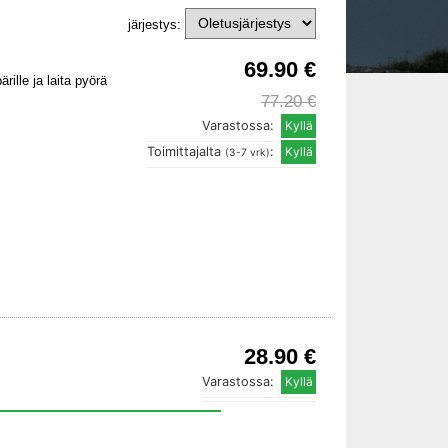
järjestys:
69.90 €
ille ja laita pyörä
77.20 €
Varastossa:
Toimittajalta
:
(3-7 vrk)
28.90 €
Varastossa: