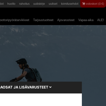
dot
huolto
rahoitus
uutiskirje
uutiset
toimitusehdot
ostoskori (0 €)
ottoripyörätarvikkeet
Tarjoustuotteet
Ajovarusteet
Vapaa-aika
ALE!
AOSAT JA LISÄVARUSTEET