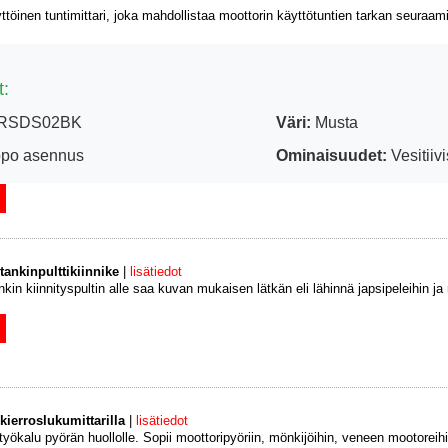
töinen tuntimittari, joka mahdollistaa moottorin käyttötuntien tarkan seuraami
t:
RSDS02BK
Väri:
Musta
po asennus
Ominaisuudet:
Vesitiiv
tankinpulttikiinnike
|
lisätiedot
nkin kiinnityspultin alle saa kuvan mukaisen lätkän eli lähinnä japsipeleihin ja 
kierroslukumittarilla
|
lisätiedot
 työkalu pyörän huollolle. Sopii moottoripyöriin, mönkijöihin, veneen mootoreih