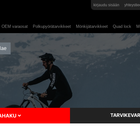
kirjaudu sisään
yhteystie
OEM varaosat
Polkupyörätarvikkeet
Mönkijätarvikkeet
Quad lock
Mo
TARVIKEVAR
SAHAKU