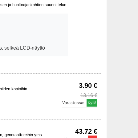
sen ja huoltoajankohtien suunnittelun.
is, selkeä LCD-näyttö
3.90 €
niiden kopioihin.
13.16 €
Varastossa:
43.72 €
in, generaattoreihin yms.