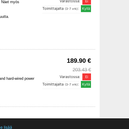
Varastossa:
a. Näet myös
Toimittajalta
:
(3-7 vrk)
uutta.
189.90 €
203.43 €
Varastossa:
 and hard-wired power
Toimittajalta
:
(3-7 vrk)
e lisää