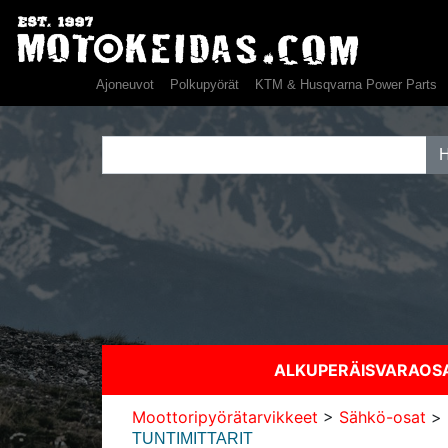
Ajoneuvot
Polkupyörät
KTM & Husqvarna Power Parts
ALKUPERÄISVARAO
Moottoripyörätarvikkeet
>
Sähkö-osat
>
TUNTIMITTARIT