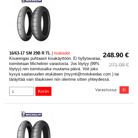
16/63-17 SM 29B R TL
|
lisätiedot
248.90 €
Kisarengas puhtaasti kisakäyttöön. Ei hyllytavaraa,
toimitetaan Michelinin varastosta. Jos löytyy (99%
271.08 €
löytyy) niin toimitusaika muutama päivä. Voit joko
kysyä saatavuuden etukäteen (myynti@motokeidas.com ) tai
täräyttää vain tilaukseen niin olemme sitten yhteydessä.
Varastossa: