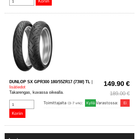
DUNLOP SX GPR300 180/55ZR17 (73W) TL
|
149.90 €
lisätiedot
Takarengas, kuvassa oikealla.
189.00 €
Toimittajalta
:
Varastossa:
(3-7 vrk)