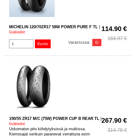
MICHELIN 120/70ZR17 58W POWER PURE F TL
|
114.90 €
lisätiedot
164.97 €
Varastossa:
190/55 ZR17 M/C (75W) POWER CUP B REAR TL
|
267.90 €
lisätiedot
Uskomaton pito kiihdytyksissä ja mutkissa.
314.76 €
Kierrosajat senkuin paranevat verrattuna esim