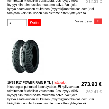
toimitetaan Michelinin varastosta. Jos löytyy (99%
212.31 €
löytyy) niin toimitusaika muutama päivä. Voit joko
kysyä saatavuuden etukäteen (myynti@motokeidas.com ) tai
täräyttää vain tilaukseen niin olemme sitten yhteydessä.
Varastossa:
19/69 R17 POWER RAIN R TL
|
lisätiedot
273.90 €
Kisarengas puhtaasti kisakäyttöön. Ei hyllytavaraa,
toimitetaan Michelinin varastosta. Jos löytyy (99%
362.41 €
löytyy) niin toimitusaika muutama päivä. Voit joko
kysyä saatavuuden etukäteen (myynti@motokeidas.com ) tai
täräyttää vain tilaukseen niin olemme sitten yhteydessä.