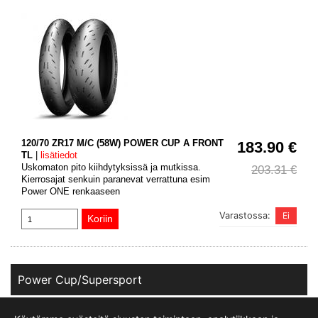
120/70 ZR17 M/C (58W) POWER CUP A FRONT
183.90 €
TL
|
lisätiedot
Uskomaton pito kiihdytyksissä ja mutkissa.
203.31 €
Kierrosajat senkuin paranevat verrattuna esim
Power ONE renkaaseen
Varastossa:
Power Cup/Supersport