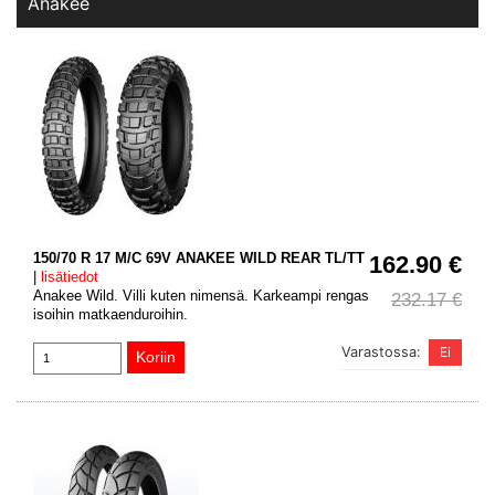
Anakee
150/70 R 17 M/C 69V ANAKEE WILD REAR TL/TT
162.90 €
|
lisätiedot
Anakee Wild. Villi kuten nimensä. Karkeampi rengas
232.17 €
isoihin matkaenduroihin.
Varastossa: