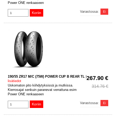
Power ONE renkaaseen
Varastossa:
190/55 ZR17 M/C (75W) POWER CUP B REAR TL
|
267.90 €
lisätiedot
Uskomaton pito kiihdytyksissä ja mutkissa.
314.76 €
Kierrosajat senkuin paranevat verrattuna esim
Power ONE renkaaseen
Varastossa: