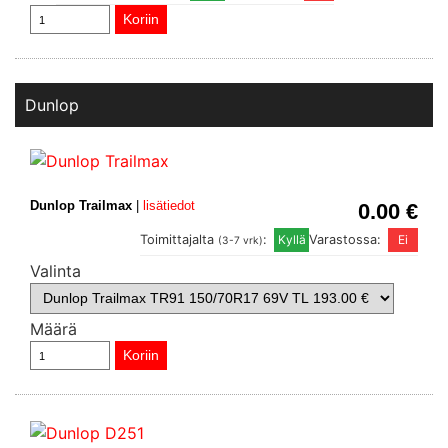
Dunlop
Dunlop Trailmax
|
lisätiedot
0.00 €
Toimittajalta
:
Varastossa:
(3-7 vrk)
Valinta
Määrä