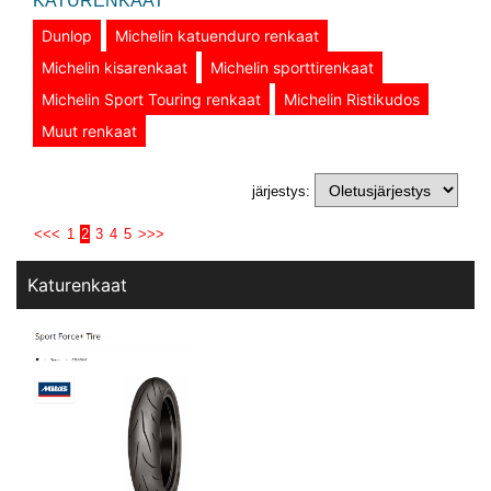
KATURENKAAT
Dunlop
Michelin katuenduro renkaat
Michelin kisarenkaat
Michelin sporttirenkaat
Michelin Sport Touring renkaat
Michelin Ristikudos
Muut renkaat
järjestys:
<<<
1
2
3
4
5
>>>
Katurenkaat