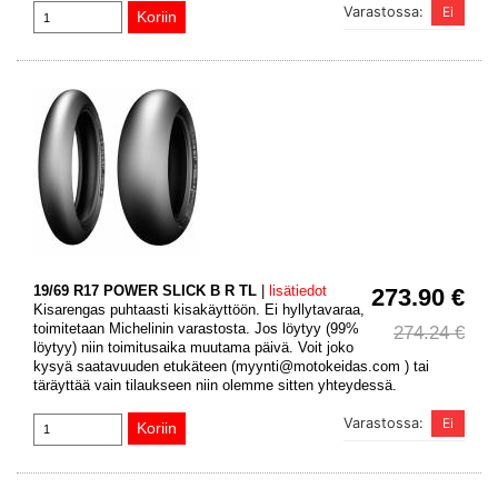
Varastossa:
19/69 R17 POWER SLICK B R TL
|
lisätiedot
273.90 €
Kisarengas puhtaasti kisakäyttöön. Ei hyllytavaraa,
toimitetaan Michelinin varastosta. Jos löytyy (99%
274.24 €
löytyy) niin toimitusaika muutama päivä. Voit joko
kysyä saatavuuden etukäteen (myynti@motokeidas.com ) tai
täräyttää vain tilaukseen niin olemme sitten yhteydessä.
Varastossa: