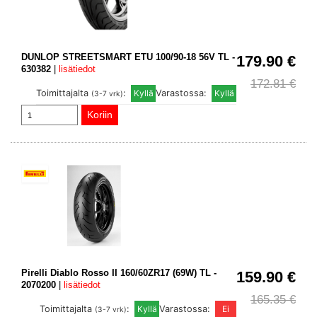
DUNLOP STREETSMART ETU 100/90-18 56V TL -
179.90 €
630382
|
lisätiedot
172.81 €
Toimittajalta
:
Varastossa:
(3-7 vrk)
Pirelli Diablo Rosso II 160/60ZR17 (69W) TL -
159.90 €
2070200
|
lisätiedot
165.35 €
Toimittajalta
:
Varastossa:
(3-7 vrk)