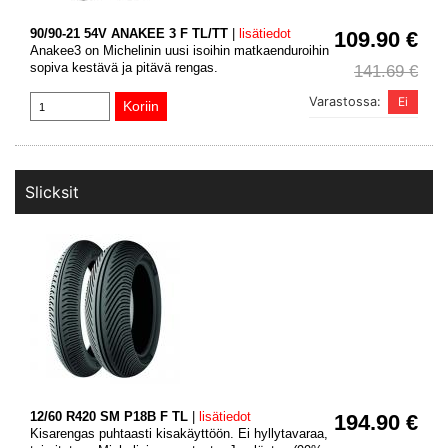
90/90-21 54V ANAKEE 3 F TL/TT
|
lisätiedot
109.90 €
Anakee3 on Michelinin uusi isoihin matkaenduroihin
sopiva kestävä ja pitävä rengas.
141.69 €
Varastossa:
Slicksit
12/60 R420 SM P18B F TL
|
lisätiedot
194.90 €
Kisarengas puhtaasti kisakäyttöön. Ei hyllytavaraa,