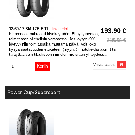
12/60-17 SM 17B F TL
|
lisätiedot
193.90 €
Kisarengas puhtaasti kisakäyttöön. Ei hyllytavaraa,
toimitetaan Michelinin varastosta. Jos löytyy (99%
215.58 €
löytyy) niin toimitusaika muutama päivä. Voit joko
kysyä saatavuuden etukäteen (myynti@motokeidas.com ) tai
täräyttää vain tilaukseen niin olemme sitten yhteydessä.
Varastossa:
Power Cup/Supersport