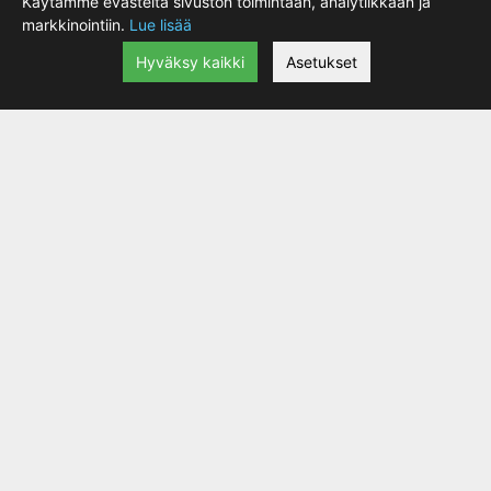
Käytämme evästeitä sivuston toimintaan, analytiikkaan ja
markkinointiin.
Lue lisää
Hyväksy kaikki
Asetukset
120/70 ZR17 M/C (58W) POWER CUP A FRONT
183.90 €
TL
|
lisätiedot
Uskomaton pito kiihdytyksissä ja mutkissa.
203.31 €
Kierrosajat senkuin paranevat verrattuna esim
Power ONE renkaaseen
Varastossa: