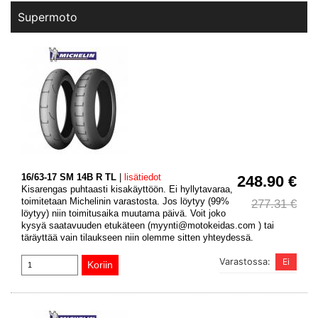
Supermoto
16/63-17 SM 14B R TL
|
lisätiedot
248.90 €
Kisarengas puhtaasti kisakäyttöön. Ei hyllytavaraa,
toimitetaan Michelinin varastosta. Jos löytyy (99%
277.31 €
löytyy) niin toimitusaika muutama päivä. Voit joko
kysyä saatavuuden etukäteen (myynti@motokeidas.com ) tai
täräyttää vain tilaukseen niin olemme sitten yhteydessä.
Varastossa: