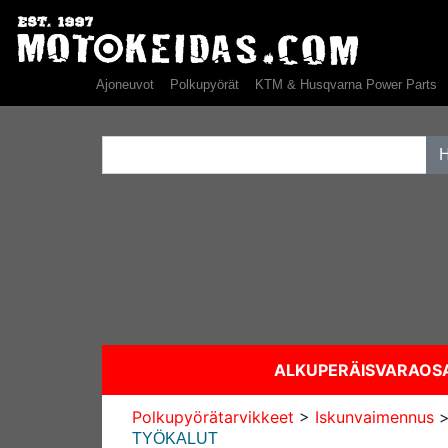
Ajoneuvot
Polkupyörät
KTM & Husqvarna Power Parts
ALKUPERÄISVARAO
Polkupyörätarvikkeet
>
Iskunvaimennus
TYÖKALUT