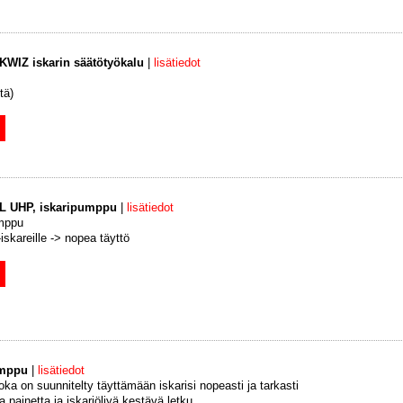
Z iskarin säätötyökalu
|
lisätiedot
tä)
L UHP, iskaripumppu
|
lisätiedot
umppu
-iskareille -> nopea täyttö
umppu
|
lisätiedot
a on suunnitelty täyttämään iskarisi nopeasti ja tarkasti
 painetta ja iskariöljyä kestävä letku