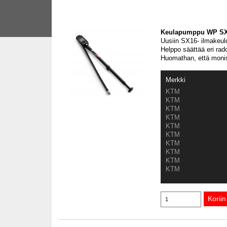
Keulapumppu WP SX
Uusiin SX16- ilmakeulo
Helppo säättää eri rado
Huomathan, että monis
Merkki
KTM
KTM
KTM
KTM
KTM
KTM
KTM
KTM
KTM
KTM