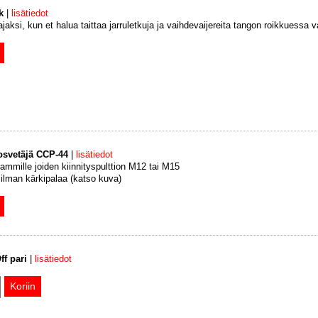
k
|
lisätiedot
jaksi, kun et halua taittaa jarruletkuja ja vaihdevaijereita tangon roikkuessa 
svetäjä CCP-44
|
lisätiedot
mmille joiden kiinnityspulttion M12 tai M15
ilman kärkipalaa (katso kuva)
f pari
|
lisätiedot