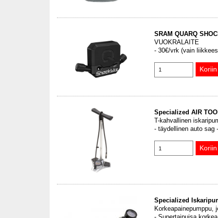
SRAM QUARQ SHOCKWI
VUOKRALAITE
- 30€/vrk (vain liikkees
Specialized AIR TOO
T-kahvallinen iskarip
- täydellinen auto sag 
Specialized Iskarip
Korkeapainepumppu, jok
- Supertaipuisa korkeaa