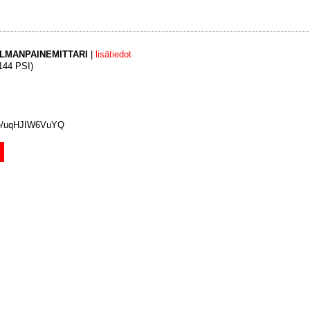
ILMANPAINEMITTARI
|
lisätiedot
(144 PSI)
.be/uqHJIW6VuYQ