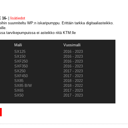
 16-
|
lisätiedot
ihin suunniteltu WP:n iskaripumppu. Erittäin tarkka digitaaliasteikko.
ille.
sa tarvikepumpuissa ei asteikko riitä KTM:lle
Malli
Vuosimalli
SX125
2016 - 2023
SX150
2016 - 2023
SXF250
2016 - 2023
SXF350
2016 - 2023
SX250
2017 - 2023
SXF450
2017 - 2023
SX85
2018 - 2022
SX85 B/W
2018 - 2022
SX65
2017 - 2023
SX50
2017 - 2023