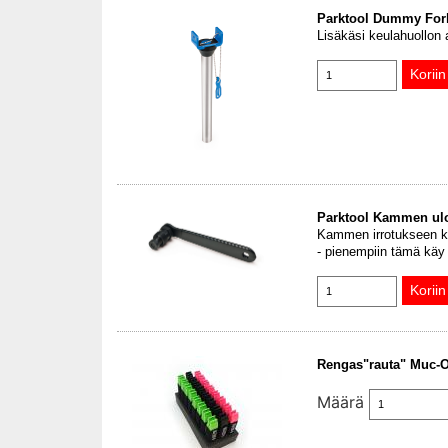
Parktool Dummy For
Lisäkäsi keulahuollon a
Parktool Kammen ulo
Kammen irrotukseen ka
- pienempiin tämä käy 
Rengas"rauta" Muc-Of
Määrä