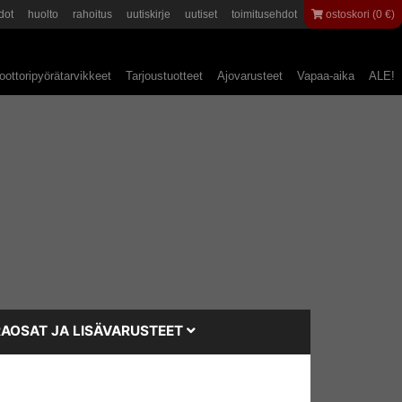
dot
huolto
rahoitus
uutiskirje
uutiset
toimitusehdot
ostoskori (0 €)
ottoripyörätarvikkeet
Tarjoustuotteet
Ajovarusteet
Vapaa-aika
ALE!
AOSAT JA LISÄVARUSTEET