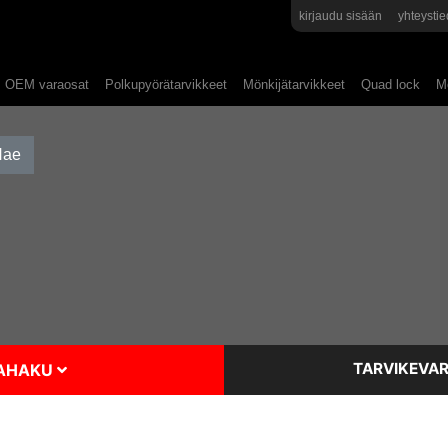
kirjaudu sisään
yhteystie
OEM varaosat
Polkupyörätarvikkeet
Mönkijätarvikkeet
Quad lock
Mo
TARVIKEVAR
SAHAKU
>