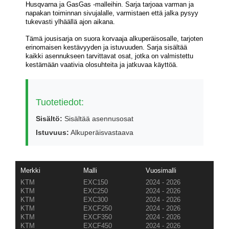
Husqvarna ja GasGas -malleihin. Sarja tarjoaa varman ja
napakan toiminnan sivujalalle, varmistaen että jalka pysyy
tukevasti ylhäällä ajon aikana.
Tämä jousisarja on suora korvaaja alkuperäisosalle, tarjoten
erinomaisen kestävyyden ja istuvuuden. Sarja sisältää
kaikki asennukseen tarvittavat osat, jotka on valmistettu
kestämään vaativia olosuhteita ja jatkuvaa käyttöä.
Tuotetiedot:
Sisältö:
Sisältää asennusosat
Istuvuus:
Alkuperäisvastaava
Merkki
Malli
Vuosimalli
KTM
EXC150
2024 - 2026
KTM
EXC250
2024 - 2026
KTM
EXC300
2024 - 2026
KTM
EXCF250
2024 - 2026
KTM
EXCF350
2024 - 2026
KTM
EXCF450
2024 - 2026