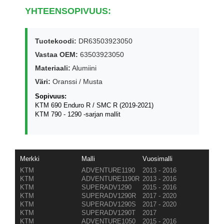
YHTEENSOPIVUUS:
Tuotekoodi:
DR63503923050
Vastaa OEM:
63503923050
Materiaali:
Alumiini
Väri:
Oranssi / Musta
Sopivuus:
KTM 690 Enduro R / SMC R (2019-2021)
KTM 790 - 1290 -sarjan mallit
Merkki
Malli
Vuosimalli
KTM
ADVENTURE1190
2013 - 2016
KTM
ADVENTURE1190R
2013 - 2016
KTM
SUPERADV1290
2015 - 2016
KTM
SUPERADV1290R
2017 - 2020
KTM
SUPERADV1290S
2017 - 2020
KTM
SUPERADV1290T
2017
KTM
ADVENTURE1050
2015 - 2016