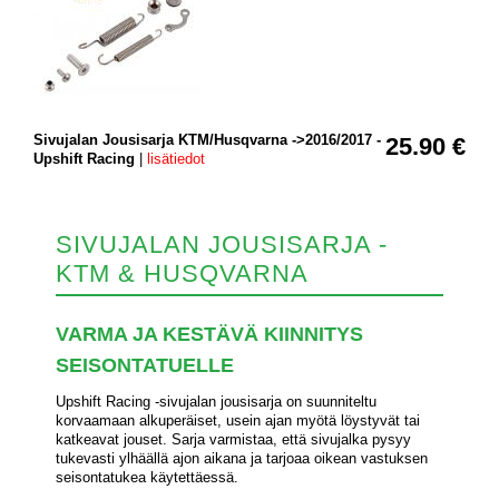
Sivujalan Jousisarja KTM/Husqvarna ->2016/2017 -
25.90 €
Upshift Racing
|
lisätiedot
SIVUJALAN JOUSISARJA -
KTM & HUSQVARNA
VARMA JA KESTÄVÄ KIINNITYS
SEISONTATUELLE
Upshift Racing -sivujalan jousisarja on suunniteltu
korvaamaan alkuperäiset, usein ajan myötä löystyvät tai
katkeavat jouset. Sarja varmistaa, että sivujalka pysyy
tukevasti ylhäällä ajon aikana ja tarjoaa oikean vastuksen
seisontatukea käytettäessä.