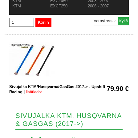
KTM
EXCF450
2003 - 2007
KTM
EXCF250
2006 - 2007
Varastossa:
Sivujalka KTM/Husqvarna/GasGas 2017-> - Upshift
79.90 €
Racing
|
lisätiedot
SIVUJALKA KTM, HUSQVARNA
& GASGAS (2017->)