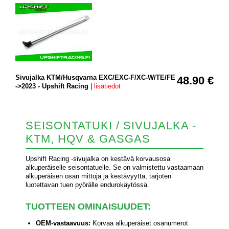
Sivujalka KTM/Husqvarna EXC/EXC-F/XC-W/TE/FE
48.90 €
->2023 - Upshift Racing
|
lisätiedot
SEISONTATUKI / SIVUJALKA -
KTM, HQV & GASGAS
Upshift Racing -sivujalka on kestävä korvausosa
alkuperäiselle seisontatuelle. Se on valmistettu vastaamaan
alkuperäisen osan mittoja ja kestävyyttä, tarjoten
luotettavan tuen pyörälle endurokäytössä.
TUOTTEEN OMINAISUUDET:
OEM-vastaavuus:
Korvaa alkuperäiset osanumerot