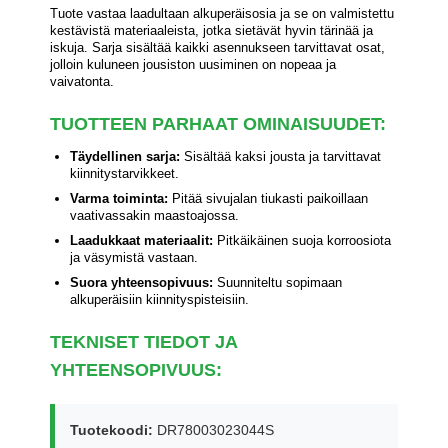
Tuote vastaa laadultaan alkuperäisosia ja se on valmistettu
kestävistä materiaaleista, jotka sietävät hyvin tärinää ja
iskuja. Sarja sisältää kaikki asennukseen tarvittavat osat,
jolloin kuluneen jousiston uusiminen on nopeaa ja
vaivatonta.
TUOTTEEN PARHAAT OMINAISUUDET:
Täydellinen sarja:
Sisältää kaksi jousta ja tarvittavat
kiinnitystarvikkeet.
Varma toiminta:
Pitää sivujalan tiukasti paikoillaan
vaativassakin maastoajossa.
Laadukkaat materiaalit:
Pitkäikäinen suoja korroosiota
ja väsymistä vastaan.
Suora yhteensopivuus:
Suunniteltu sopimaan
alkuperäisiin kiinnityspisteisiin.
TEKNISET TIEDOT JA
YHTEENSOPIVUUS:
Tuotekoodi:
DR78003023044S