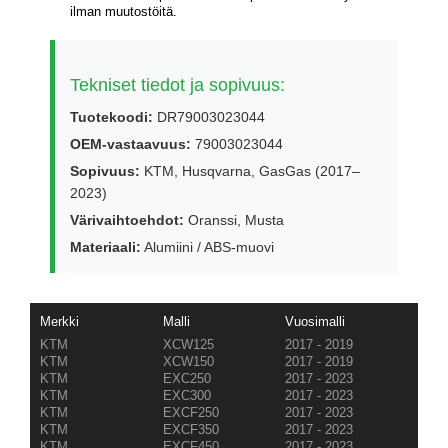
ilman muutostöitä.
Tekniset tiedot ja sopivuus:
Tuotekoodi:
DR79003023044
OEM-vastaavuus:
79003023044
Sopivuus:
KTM, Husqvarna, GasGas (2017–
2023)
Värivaihtoehdot:
Oranssi, Musta
Materiaali:
Alumiini / ABS-muovi
Merkki
Malli
Vuosimalli
KTM
XCW125
2017 - 2019
KTM
XCW150
2017 - 2019
KTM
EXC250
2017 - 2023
KTM
EXC300
2017 - 2023
KTM
EXCF250
2017 - 2023
KTM
EXCF350
2017 - 2023
KTM
EXCF450
2017 - 2023