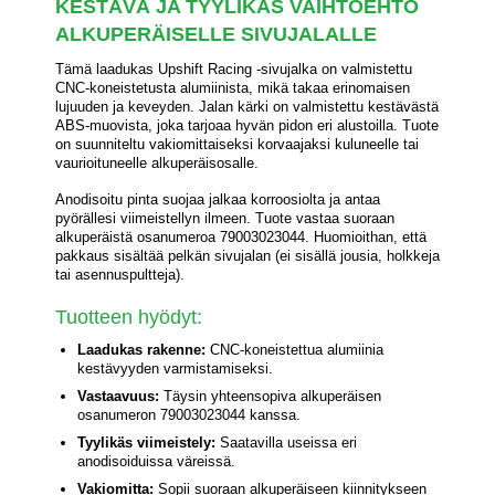
KESTÄVÄ JA TYYLIKÄS VAIHTOEHTO
ALKUPERÄISELLE SIVUJALALLE
Tämä laadukas Upshift Racing -sivujalka on valmistettu
CNC-koneistetusta alumiinista, mikä takaa erinomaisen
lujuuden ja keveyden. Jalan kärki on valmistettu kestävästä
ABS-muovista, joka tarjoaa hyvän pidon eri alustoilla. Tuote
on suunniteltu vakiomittaiseksi korvaajaksi kuluneelle tai
vaurioituneelle alkuperäisosalle.
Anodisoitu pinta suojaa jalkaa korroosiolta ja antaa
pyörällesi viimeistellyn ilmeen. Tuote vastaa suoraan
alkuperäistä osanumeroa 79003023044. Huomioithan, että
pakkaus sisältää pelkän sivujalan (ei sisällä jousia, holkkeja
tai asennuspultteja).
Tuotteen hyödyt:
Laadukas rakenne:
CNC-koneistettua alumiinia
kestävyyden varmistamiseksi.
Vastaavuus:
Täysin yhteensopiva alkuperäisen
osanumeron 79003023044 kanssa.
Tyylikäs viimeistely:
Saatavilla useissa eri
anodisoiduissa väreissä.
Vakiomitta:
Sopii suoraan alkuperäiseen kiinnitykseen