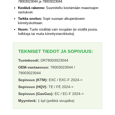
78003023044 ja 79003023044.
Kestävä rakenne:
Suunniteltu kestämään maastoajon
rasitukset.
Tarkka sovitus:
Sopii suoraan alkuperäiseen
kiinnityskohtaan.
Huom:
Tuote sisältää vain sivujalan (ei sisällä jousia,
holkkeja tai muita kiinnitystarvikkeita).
TEKNISET TIEDOT JA SOPIVUUS:
Tuotekoodi:
DR78003023044
OEM-vastaavuus:
78003023044 /
79003023044
Sopivuus (KTM):
EXC / EXC-F 2024->
Sopivuus (HQV):
TE / FE 2024->
Sopivuus (GasGas):
EC / EC-F 2024->
Myyntierä:
1 kpl (pelkkä sivujalka)