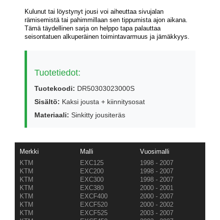
Kulunut tai löystynyt jousi voi aiheuttaa sivujalan
rämisemistä tai pahimmillaan sen tippumista ajon aikana.
Tämä täydellinen sarja on helppo tapa palauttaa
seisontatuen alkuperäinen toimintavarmuus ja jämäkkyys.
Tuotetiedot:
Tuotekoodi:
DR50303023000S
Sisältö:
Kaksi jousta + kiinnitysosat
Materiaali:
Sinkitty jousiteräs
Merkki
Malli
Vuosimalli
KTM
EXC125
1998 - 2007
KTM
EXC200
1998 - 2007
KTM
EXC300
1998 - 2007
KTM
EXC380
2000 - 2001
KTM
EXCF400
2000 - 2007
KTM
EXCF520
2000 - 2002
KTM
EXCF525
2003 - 2007