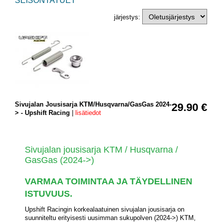
SEISONTATUET
järjestys:
Sivujalan Jousisarja KTM/Husqvarna/GasGas 2024-
29.90 €
> - Upshift Racing
|
lisätiedot
Sivujalan jousisarja KTM / Husqvarna /
GasGas (2024->)
VARMAA TOIMINTAA JA TÄYDELLINEN
ISTUVUUS.
Upshift Racingin korkealaatuinen sivujalan jousisarja on
suunniteltu erityisesti uusimman sukupolven (2024->) KTM,