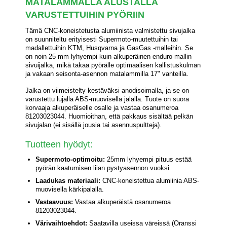
MATALAMMALLA ALUSTALLA
VARUSTETTUIHIN PYÖRIIN
Tämä CNC-koneistetusta alumiinista valmistettu sivujalka
on suunniteltu erityisesti Supermoto-muutettuihin tai
madallettuihin KTM, Husqvarna ja GasGas -malleihin. Se
on noin 25 mm lyhyempi kuin alkuperäinen enduro-mallin
sivuijalka, mikä takaa pyörälle optimaalisen kallistuskulman
ja vakaan seisonta-asennon matalammilla 17" vanteilla.
Jalka on viimeistelty kestäväksi anodisoimalla, ja se on
varustettu lujalla ABS-muovisella jalalla. Tuote on suora
korvaaja alkuperäiselle osalle ja vastaa osanumeroa
81203023044. Huomioithan, että pakkaus sisältää pelkän
sivujalan (ei sisällä jousia tai asennuspultteja).
Tuotteen hyödyt:
Supermoto-optimoitu:
25mm lyhyempi pituus estää
pyörän kaatumisen liian pystyasennon vuoksi.
Laadukas materiaali:
CNC-koneistettua alumiinia ABS-
muovisella kärkipalalla.
Vastaavuus:
Vastaa alkuperäistä osanumeroa
81203023044.
Värivaihtoehdot:
Saatavilla useissa väreissä (Oranssi