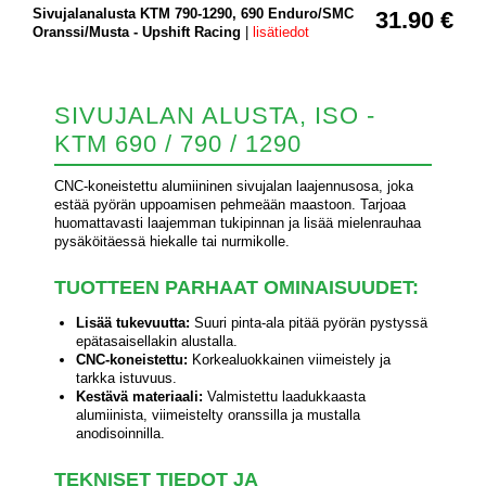
Sivujalanalusta KTM 790-1290, 690 Enduro/SMC
31.90 €
Oranssi/Musta - Upshift Racing
|
lisätiedot
SIVUJALAN ALUSTA, ISO -
KTM 690 / 790 / 1290
CNC-koneistettu alumiininen sivujalan laajennusosa, joka
estää pyörän uppoamisen pehmeään maastoon. Tarjoaa
huomattavasti laajemman tukipinnan ja lisää mielenrauhaa
pysäköitäessä hiekalle tai nurmikolle.
TUOTTEEN PARHAAT OMINAISUUDET:
Lisää tukevuutta:
Suuri pinta-ala pitää pyörän pystyssä
epätasaisellakin alustalla.
CNC-koneistettu:
Korkealuokkainen viimeistely ja
tarkka istuvuus.
Kestävä materiaali:
Valmistettu laadukkaasta
alumiinista, viimeistelty oranssilla ja mustalla
anodisoinnilla.
TEKNISET TIEDOT JA