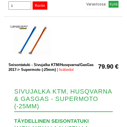
Varastossa:
Seisontatuki - Sivujalka KTM/Husqvarna/GasGas
79.90 €
2017-> Supermoto (-25mm)
|
lisätiedot
SIVUJALKA KTM, HUSQVARNA
& GASGAS - SUPERMOTO
(-25MM)
TÄYDELLINEN SEISONTATUKI