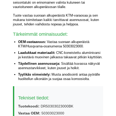
seisontatuki on erinomainen valinta kuluneen tai
vaurioituneen alkuperäisosan tilalle.
Tuote vastaa suoraan alkuperäistä KTM-varaosaa ja sen
mukana toimitetaan kaikki tarvittavat asennusosat, kuten
jouset, tehden vaihdosta nopeaa ja helppoa.
Tärkeimmät ominaisuudet:
OEM-vastaavuus:
Vastaa suoraan alkuperäistä
KTM/Husqvarna-osanumeroa 50303023000.
Laadukkaat materiaalit:
CNC-koneistettu alumiinivarsi
ja kestävä muovinen jalkaosa takaavat pitkän käyttöiän.
Täydellinen asennussarja:
Sisältää kuvassa näkyvät
asennustarvikkeet, kuten jouset ja holkit.
Tyylikäs viimeistely:
Musta anodisointi antaa pyörälle
huolitellun ulkonäön ja suojaa osaa korroosiolta.
Tekniset tiedot:
Tuotekoodi:
DR50303023000BK
Vastaa OEM:
50303023000