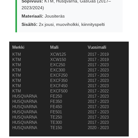
Sopivuus:
KTM, Husqvarna, GasGas (2017–
2023/2024)
Materiaali:
Jousiteräs
Sisältö:
2x jousi, muoviholkki, kiinnityspelti
Merkki
Malli
Vuosimalli
KTM
XCW125
2017 - 2019
KTM
XCW150
2017 - 2019
KTM
EXC250
2017 - 2023
KTM
EXC300
2017 - 2023
KTM
EXCF250
2017 - 2023
KTM
EXCF350
2017 - 2023
KTM
EXCF450
2017 - 2023
KTM
EXCF500
2017 - 2022
HUSQVARNA
FE250
2017 - 2023
HUSQVARNA
FE350
2017 - 2023
HUSQVARNA
FE450
2017 - 2023
HUSQVARNA
FE501
2017 - 2023
HUSQVARNA
TE250
2017 - 2023
HUSQVARNA
TE300
2017 - 2023
HUSQVARNA
TE150
2020 - 2023