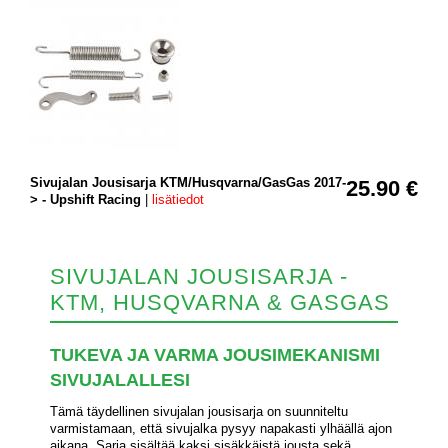
Sivujalan Jousisarja KTM/Husqvarna/GasGas 2017-
25.90 €
> - Upshift Racing
|
lisätiedot
SIVUJALAN JOUSISARJA -
KTM, HUSQVARNA & GASGAS
TUKEVA JA VARMA JOUSIMEKANISMI
SIVUJALALLESI
Tämä täydellinen sivujalan jousisarja on suunniteltu
varmistamaan, että sivujalka pysyy napakasti ylhäällä ajon
aikana. Sarja sisältää kaksi sisäkkäistä jousta sekä