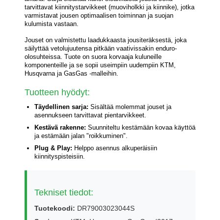
tarvittavat kiinnitystarvikkeet (muoviholkki ja kiinnike), jotka
varmistavat jousen optimaalisen toiminnan ja suojan
kulumista vastaan.
Jouset on valmistettu laadukkaasta jousiteräksestä, joka
säilyttää vetolujuutensa pitkään vaativissakin enduro-
olosuhteissa. Tuote on suora korvaaja kuluneille
komponenteille ja se sopii useimpiin uudempiin KTM,
Husqvarna ja GasGas -malleihin.
Tuotteen hyödyt:
Täydellinen sarja:
Sisältää molemmat jouset ja
asennukseen tarvittavat pientarvikkeet.
Kestävä rakenne:
Suunniteltu kestämään kovaa käyttöä
ja estämään jalan "roikkuminen".
Plug & Play:
Helppo asennus alkuperäisiin
kiinnityspisteisiin.
Tekniset tiedot:
Tuotekoodi:
DR79003023044S