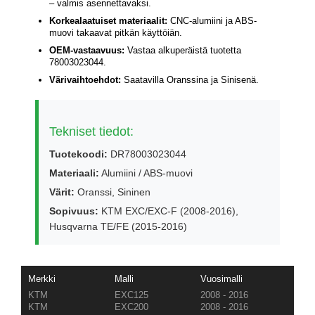
– valmis asennettavaksi.
Korkealaatuiset materiaalit:
CNC-alumiini ja ABS-
muovi takaavat pitkän käyttöiän.
OEM-vastaavuus:
Vastaa alkuperäistä tuotetta
78003023044.
Värivaihtoehdot:
Saatavilla Oranssina ja Sinisenä.
Tekniset tiedot:
Tuotekoodi:
DR78003023044
Materiaali:
Alumiini / ABS-muovi
Värit:
Oranssi, Sininen
Sopivuus:
KTM EXC/EXC-F (2008-2016),
Husqvarna TE/FE (2015-2016)
Merkki
Malli
Vuosimalli
KTM
EXC125
2008 - 2016
KTM
EXC200
2008 - 2016