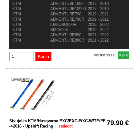
KTM
ADVENTURE1090
2017 - 2018
KTM
ADVENTURE1090R
2017 - 2019
KTM
ADVENTURE790
2019 - 2021
KTM
ADVENTURE790R
2019 - 2021
KTM
ENDURO690R
2019 - 2022
KTM
SMC690R
2019 - 2022
KTM
ADVENTURE890
2021 - 2022
KTM
ADVENTURE890R
2021 - 2022
Varastossa:
Sivujalka KTM/Husqvarna EXC/EXC-F/XC-W/TE/FE
79.90 €
->2016 - Upshift Racing
|
lisätiedot