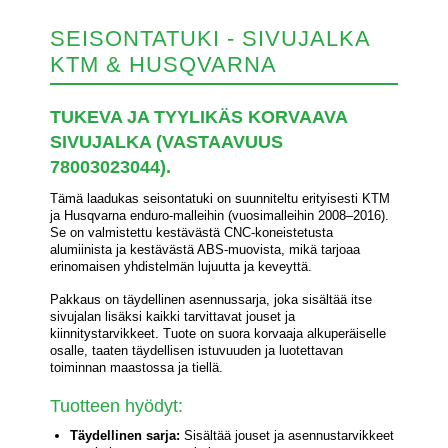
SEISONTATUKI - SIVUJALKA
KTM & HUSQVARNA
TUKEVA JA TYYLIKÄS KORVAAVA
SIVUJALKA (VASTAAVUUS
78003023044).
Tämä laadukas seisontatuki on suunniteltu erityisesti KTM
ja Husqvarna enduro-malleihin (vuosimalleihin 2008–2016).
Se on valmistettu kestävästä CNC-koneistetusta
alumiinista ja kestävästä ABS-muovista, mikä tarjoaa
erinomaisen yhdistelmän lujuutta ja keveyttä.
Pakkaus on täydellinen asennussarja, joka sisältää itse
sivujalan lisäksi kaikki tarvittavat jouset ja
kiinnitystarvikkeet. Tuote on suora korvaaja alkuperäiselle
osalle, taaten täydellisen istuvuuden ja luotettavan
toiminnan maastossa ja tiellä.
Tuotteen hyödyt:
Täydellinen sarja:
Sisältää jouset ja asennustarvikkeet