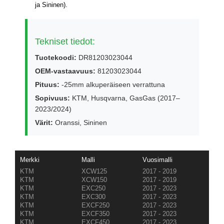
ja Sininen).
Tekniset tiedot:
Tuotekoodi:
DR81203023044
OEM-vastaavuus:
81203023044
Pituus:
-25mm alkuperäiseen verrattuna
Sopivuus:
KTM, Husqvarna, GasGas (2017–
2023/2024)
Värit:
Oranssi, Sininen
Merkki
Malli
Vuosimalli
KTM
XCW125
2017 - 2019
KTM
XCW150
2017 - 2019
KTM
EXC250
2017 - 2023
KTM
EXC300
2017 - 2023
KTM
EXCF250
2017 - 2023
KTM
EXCF350
2017 - 2023
KTM
EXCF450
2017 - 2023