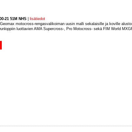
00-21 51M NHS
|
lisätiedot
eomax motocross-rengasvalikoiman uusin malli sekalaisille ja koville alustoi
 Dunloppiin luottavien AMA Supercross-, Pro Motocross- sekä FIM World MX