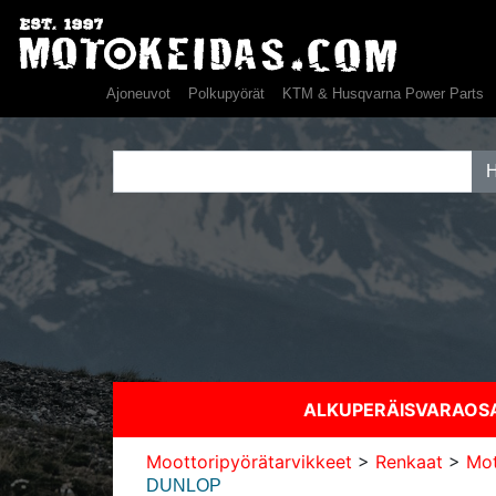
Ajoneuvot
Polkupyörät
KTM & Husqvarna Power Parts
ALKUPERÄISVARAO
Moottoripyörätarvikkeet
>
Renkaat
>
Mot
DUNLOP