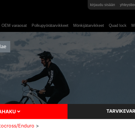
kirjaudu sisään
yhteystie
OEM varaosat
Polkupyörätarvikkeet
Mönkijätarvikkeet
Quad lock
Mo
TARVIKEVAR
SAHAKU
ocross/Enduro
>