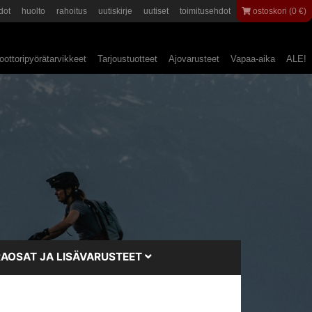
dot
huolto
rahoitus
uutiskirje
uutiset
toimitusehdot
ostoskori (0 €)
ottoripyörätarvikkeet
Tarjoustuotteet
Ajovarusteet
Vapaa-aika
ALE!
AOSAT JA LISÄVARUSTEET