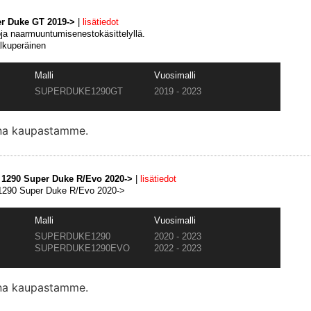
er Duke GT 2019->
|
lisätiedot
oja naarmuuntumisenestokäsittelyllä.
alkuperäinen
Malli
Vuosimalli
SUPERDUKE1290GT
2019 - 2023
ana kaupastamme.
M 1290 Super Duke R/Evo 2020->
|
lisätiedot
 1290 Super Duke R/Evo 2020->
Malli
Vuosimalli
SUPERDUKE1290
2020 - 2023
SUPERDUKE1290EVO
2022 - 2023
ana kaupastamme.