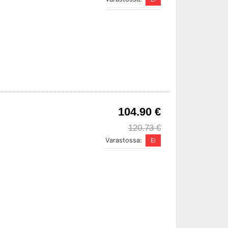
104.90 €
120.73 €
Varastossa: