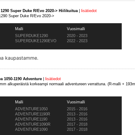
M 1290 Super Duke R/Evo 2020-> Hiilikuitua
|
lisätiedot
 1290 Super Duke R/Evo 2020->
Malli
Vuosimalli
SUPERDUKE1290
2020 - 2023
SUPERDUKE1290EVO
2022 - 2023
ana kaupastamme.
ea 1050-1190 Adventure
|
lisätiedot
m alkuperäistä korkeampi normaali adventureen verrattuna. (R-malli + 193
Malli
Vuosimalli
ADVENTURE1050
2015 - 2016
ADVENTURE1190R
2013 - 2016
ADVENTURE1190
2013 - 2016
ADVENTURE1090R
2017 - 2018
ADVENTURE1090
2017 - 2018