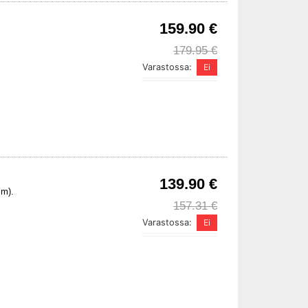
159.90 €
179.95 €
Varastossa:
139.90 €
mm).
157.31 €
Varastossa: