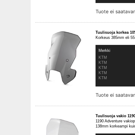
Tuote ei saatav
Tuulisuoja korkea 10
Korkeus 385mm eli 55m
Merkki
KTM
KTM
KTM
KTM
KTM
Tuote ei saatav
Tuulisuoja vakio 119
1190 Adventure vakiop
138mm korkeampi kuin