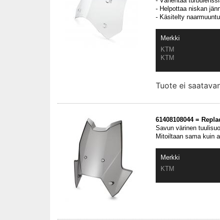
- Vähentää turbulenssi
- Helpottaa niskan jänn
- Käsitelty naarmuuntu
Merkki
KTM
KTM
Tuote ei saatav
61408108044 = Repla
Savun värinen tuulisu
Mitoiltaan sama kuin 
Merkki
KTM