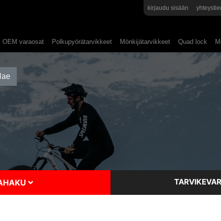
kirjaudu sisään
yhteystie
OEM varaosat
Polkupyörätarvikkeet
Mönkijätarvikkeet
Quad lock
Mo
TARVIKEVAR
SAHAKU