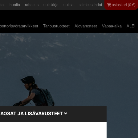
dot
huolto
rahoitus
uutiskirje
uutiset
toimitusehdot
ostoskori (0 €)
ottoripyörätarvikkeet
Tarjoustuotteet
Ajovarusteet
Vapaa-aika
ALE!
AOSAT JA LISÄVARUSTEET