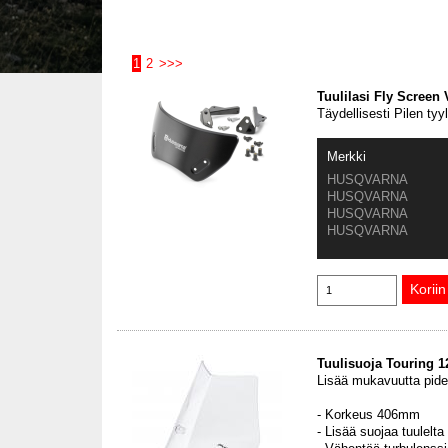
1
2
>>>
Tuulilasi Fly Screen V
Täydellisesti Pilen tyyl
Merkki
HUSQVARNA
HUSQVARNA
HUSQVARNA
HUSQVARNA
Tuulisuoja Touring 1
Lisää mukavuutta pidem
- Korkeus 406mm
- Lisää suojaa tuulelta