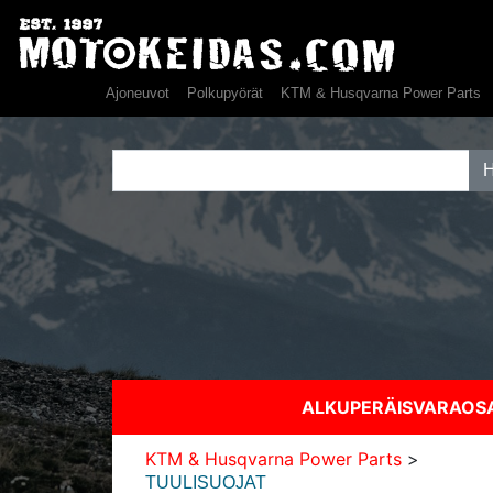
Ajoneuvot
Polkupyörät
KTM & Husqvarna Power Parts
ALKUPERÄISVARAO
KTM & Husqvarna Power Parts
>
TUULISUOJAT