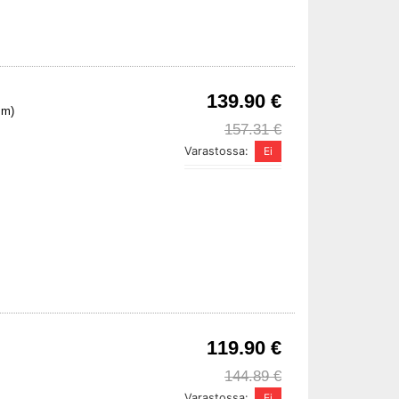
139.90 €
mm)
157.31 €
Varastossa:
119.90 €
144.89 €
Varastossa: