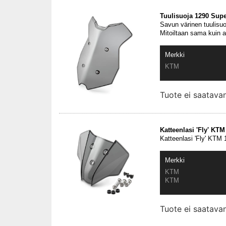
Tuulisuoja 1290 Sup
Savun värinen tuulisu
Mitoiltaan sama kuin 
Merkki
KTM
Tuote ei saatav
Katteenlasi 'Fly' KT
Katteenlasi 'Fly' KTM
Merkki
KTM
KTM
Tuote ei saatav