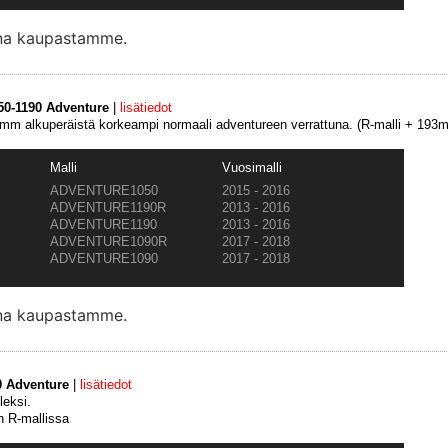
ana kaupastamme.
50-1190 Adventure
|
lisätiedot
m alkuperäistä korkeampi normaali adventureen verrattuna. (R-malli + 193
Malli
Vuosimalli
ADVENTURE1050
2015 - 2016
ADVENTURE1190R
2013 - 2016
ADVENTURE1190
2013 - 2016
ADVENTURE1090R
2017 - 2018
ADVENTURE1090
2017 - 2018
ana kaupastamme.
0 Adventure
|
lisätiedot
leksi.
 R-mallissa