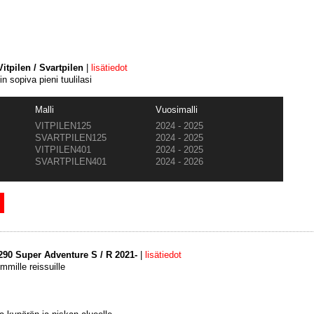
itpilen / Svartpilen
|
lisätiedot
in sopiva pieni tuulilasi
Malli
Vuosimalli
VITPILEN125
2024 - 2025
SVARTPILEN125
2024 - 2025
VITPILEN401
2024 - 2025
SVARTPILEN401
2024 - 2026
290 Super Adventure S / R 2021-
|
lisätiedot
mille reissuille