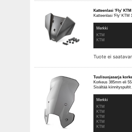
Katteenlasi 'Fly' KT
Katteenlasi 'Fly' KTM
Merkki
KTM
KTM
Tuote ei saatav
Tuulisuojasarja kork
Korkeus 385mm eli 55m
Sisältää kiinnityspultit.
Merkki
KTM
KTM
KTM
KTM
KTM