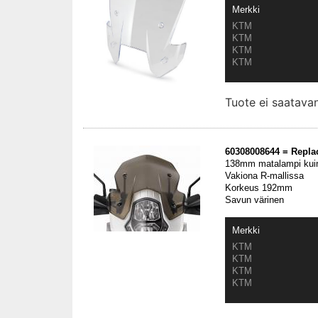
Merkki
KTM
KTM
KTM
KTM
Tuote ei saatav
60308008644 = Repla
138mm matalampi kuin 
Vakiona R-mallissa
Korkeus 192mm
Savun värinen
Merkki
KTM
KTM
KTM
KTM