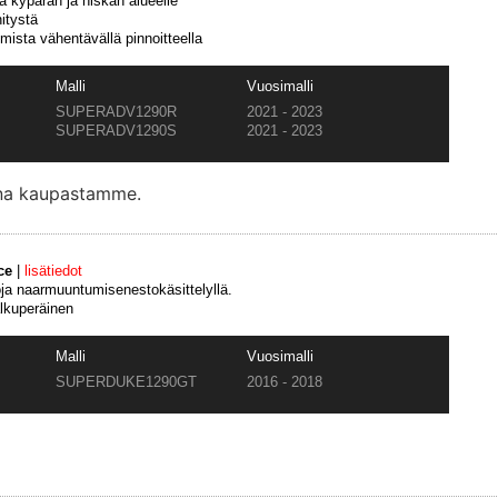
a kypärän ja niskan alueelle
itystä
mista vähentävällä pinnoitteella
Malli
Vuosimalli
SUPERADV1290R
2021 - 2023
SUPERADV1290S
2021 - 2023
ana kaupastamme.
ce
|
lisätiedot
oja naarmuuntumisenestokäsittelyllä.
alkuperäinen
Malli
Vuosimalli
SUPERDUKE1290GT
2016 - 2018