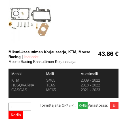
Mikuni-kaasuttimen Korjaussarja, KTM, Moose
43.86 €
Racing
|
lisätiedot
Moose Racing Kaasuttimen Korjaussarja
Merkki
Malli
Vuosimalli
KTM
SX65
2009 - 2022
HUSQVARNA
TC65
2018 - 2022
GASGAS
MC65
2021 - 2023
Toimittajalta
:
Varastossa:
(3-7 vrk)