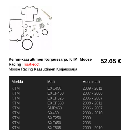
Keihin-kaasuttimen Korjaussarja, KTM, Moose
52.65 €
Racing
|
lisätiedot
Moose Racing Kaasuttimen Korjaussarja
Merkki
Malli
Vuosimalli
KTM
EXC450
2009 - 2011
KTM
EXCF450
2007 - 2008
KTM
EXCF525
2006 - 2007
KTM
EXCF530
2008 - 2011
KTM
SMR450
2006 - 2007
KTM
SX450
2009 - 2010
KTM
SXF250
2009
KTM
SXF450
2006
KTM
SXF505
2009 - 2010