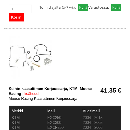
Toimittajalta
:
Varastossa:
(3-7 vrk)
Keihin-kaasuttimen Korjaussarja, KTM, Moose
41.35 €
Racing
|
lisätiedot
Moose Racing Kaasuttimen Korjaussarja
Merkki
Malli
Vuosimalli
KTM
EXC250
2004 - 2015
KTM
EXC300
2004 - 2005
KTM
EXCF250
2004 - 2006