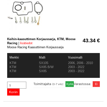
Keihin-kaasuttimen Korjaussarja, KTM, Moose
43.34 €
Racing
|
lisätiedot
Moose Racing Kaasuttimen Korjaussarja
Merkki
Malli
Vuosimalli
KTM
SX105
2006, 2006 - 2010
KTM
SX85 B/W
2003 - 2022
KTM
SX85
2003 - 2022
Toimittajalta
:
Varastossa:
(3-7 vrk)