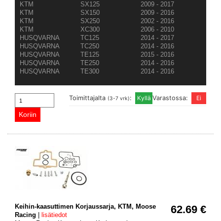
KTM
SX125
2009 - 2017
KTM
SX150
2009 - 2016
KTM
SX250
2002 - 2016
KTM
XC300
2006 - 2010
HUSQVARNA
TC125
2014 - 2017
HUSQVARNA
TC250
2014 - 2016
HUSQVARNA
TE125
2015 - 2016
HUSQVARNA
TE250
2014 - 2016
HUSQVARNA
TE300
2014 - 2016
Toimittajalta
:
Varastossa:
(3-7 vrk)
Keihin-kaasuttimen Korjaussarja, KTM, Moose
62.69 €
Racing
|
lisätiedot