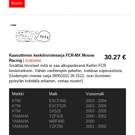
Kaasuttimen keskitiivistesarja FCR-MX Moose
30.27 €
Racing
|
lisätiedot
Sisältää tiivisteet mitä ei saa alkuperäisenä Keihin FCR
keskirunkoon. Vähän vanhempiin peleihin, tsekkaa sopivuuslista.
(Uudempiin menee sarja 09351011 26-1512, ison tiivisteen
pyörylän kohdalla erilainen, vertaa muoto!)
Merkki
Malli
Vuosimalli
KTM
EXCF450
2003 - 2004
KTM
EXCF525
2003 - 2005
KTM
SX525
2003 - 2005
YAMAHA
YZF426
2000 - 2002
YAMAHA
WRF400
2000
YAMAHA
YZF250
2001 - 2002