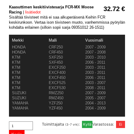
Kaasuttimen keskitiivistesarja FCR-MX Moose
32.72 €
Racing
|
lisätiedot
Sisältää tiivisteet mitä ei saa alkuperäisenä Keihin FCR
keskirunkoon. Vertaa ison tiivisteen muoto, vanhemmissa pyörylän
kohdalta erilainen (silloin sopii sarja 09351012 26-1511)
Merkki
Malli
Vuosimalli
HONDA
CRF250
2007 - 2009
HONDA
CRF450
2007 - 2008
KTM
SXF250
2003 - 2010
KTM
SXF450
2006 - 2011
KTM
EXCF250
2003 - 2011
KTM
EXCF400
2003 - 2011
KTM
EXCF450
2006 - 2011
KTM
EXCF525
2003 - 2007
KTM
EXCF530
2008 - 2011
SUZUKI
RMZ250
2007 - 2009
SUZUKI
RMZ450
2005 - 2007
YAMAHA
YZF250
2004 - 2013
YAMAHA
YZF450
2004 - 2009
Toimittajalta
:
Varastossa:
(3-7 vrk)