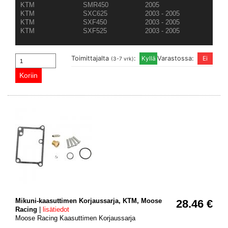
KTM
SMR450
2005
KTM
SXC625
2003 - 2005
KTM
SXF450
2003 - 2005
KTM
SXF525
2003 - 2005
Toimittajalta
:
Varastossa:
(3-7 vrk)
Mikuni-kaasuttimen Korjaussarja, KTM, Moose
28.46 €
Racing
|
lisätiedot
Moose Racing Kaasuttimen Korjaussarja