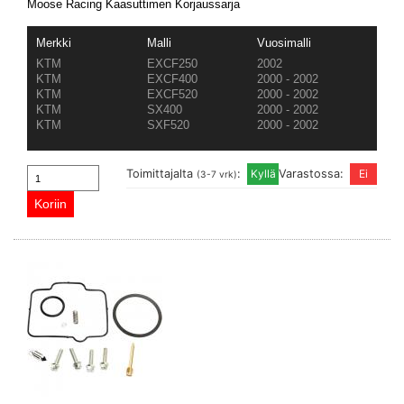
Moose Racing Kaasuttimen Korjaussarja
Merkki
Malli
Vuosimalli
KTM
EXCF250
2002
KTM
EXCF400
2000 - 2002
KTM
EXCF520
2000 - 2002
KTM
SX400
2000 - 2002
KTM
SXF520
2000 - 2002
Toimittajalta
:
Varastossa:
(3-7 vrk)