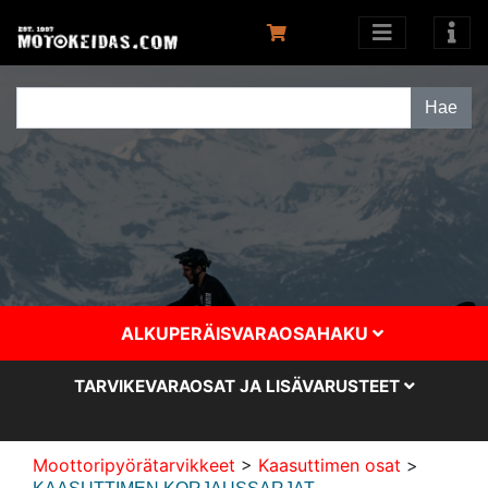
ALKUPERÄISVARAOSAHAKU
TARVIKEVARAOSAT JA LISÄVARUSTEET
Moottoripyörätarvikkeet
>
Kaasuttimen osat
>