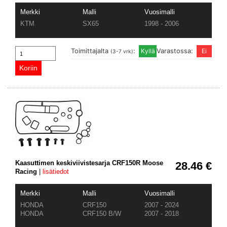
Merkki
Malli
Vuosimalli
KTM
SX65
1998 - 2006
Toimittajalta
:
Varastossa:
(3-7 vrk)
Kaasuttimen keskiviivistesarja CRF150R Moose
28.46 €
Racing
|
lisätiedot
Merkki
Malli
Vuosimalli
HONDA
CRF150
2007 - 2024
HONDA
CRF150 B/W
2007 - 2018