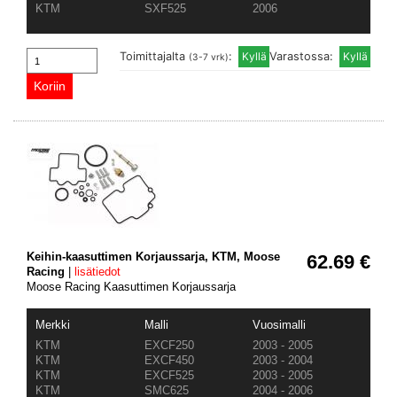
KTM
SXF525
2006
Toimittajalta
:
Varastossa:
(3-7 vrk)
Keihin-kaasuttimen Korjaussarja, KTM, Moose
62.69 €
Racing
|
lisätiedot
Moose Racing Kaasuttimen Korjaussarja
Merkki
Malli
Vuosimalli
KTM
EXCF250
2003 - 2005
KTM
EXCF450
2003 - 2004
KTM
EXCF525
2003 - 2005
KTM
SMC625
2004 - 2006