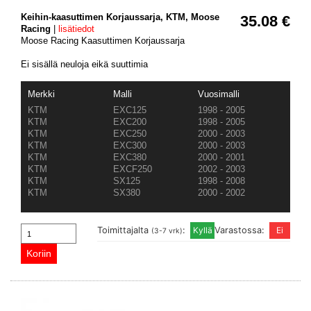
Keihin-kaasuttimen Korjaussarja, KTM, Moose
35.08 €
Racing
|
lisätiedot
Moose Racing Kaasuttimen Korjaussarja
Ei sisällä neuloja eikä suuttimia
Merkki
Malli
Vuosimalli
KTM
EXC125
1998 - 2005
KTM
EXC200
1998 - 2005
KTM
EXC250
2000 - 2003
KTM
EXC300
2000 - 2003
KTM
EXC380
2000 - 2001
KTM
EXCF250
2002 - 2003
KTM
SX125
1998 - 2008
KTM
SX380
2000 - 2002
Toimittajalta
:
Varastossa:
(3-7 vrk)