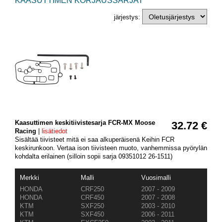
KAASUTTIMEN KORJAUSSARJAT
järjestys:
Kaasuttimen keskitiivistesarja FCR-MX Moose
32.72 €
Racing
|
lisätiedot
Sisältää tiivisteet mitä ei saa alkuperäisenä Keihin FCR
keskirunkoon. Vertaa ison tiivisteen muoto, vanhemmissa pyörylän
kohdalta erilainen (silloin sopii sarja 09351012 26-1511)
Merkki
Malli
Vuosimalli
HONDA
CRF250
2007 - 2009
HONDA
CRF450
2007 - 2008
KTM
SXF250
2003 - 2010
KTM
SXF450
2006 - 2011