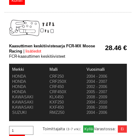
Kaasuttimen keskitiivistesarja FCR-MX Moose
28.46 €
Racing
|
lisätiedot
FCR-kaasuttimen keskitiivisteet
Merkki
Malli
Vuosimalli
HONDA
CRF250
2004 - 2006
HONDA
CRF250X
2004 - 2007
HONDA
CRF450
2002 - 2006
HONDA
CRF450X
2005 - 2007
KAWASAKI
KLX450
2008 - 2009
KAWASAKI
KXF250
2004 - 2010
KAWASAKI
KXF450
2006 - 2008
SUZUKI
RMZ250
2004 - 2006
Toimittajalta
:
Varastossa:
(3-7 vrk)