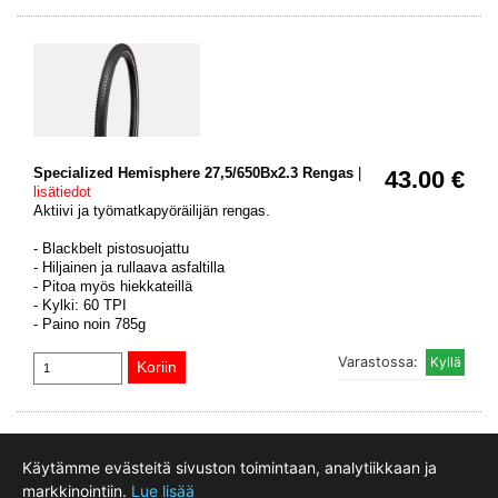
Specialized Hemisphere 27,5/650Bx2.3 Rengas
|
43.00 €
lisätiedot
Aktiivi ja työmatkapyöräilijän rengas.
- Blackbelt pistosuojattu
- Hiljainen ja rullaava asfaltilla
- Pitoa myös hiekkateillä
- Kylki: 60 TPI
- Paino noin 785g
Varastossa:
Käytämme evästeitä sivuston toimintaan, analytiikkaan ja
Motokeidas Oy, Taninkatu 11 ovi 35, 33400 Tampere, Finland
markkinointiin.
Lue lisää