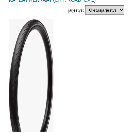
KAPEAT RENKAAT (CITY, ROAD, CX...)
järjestys: