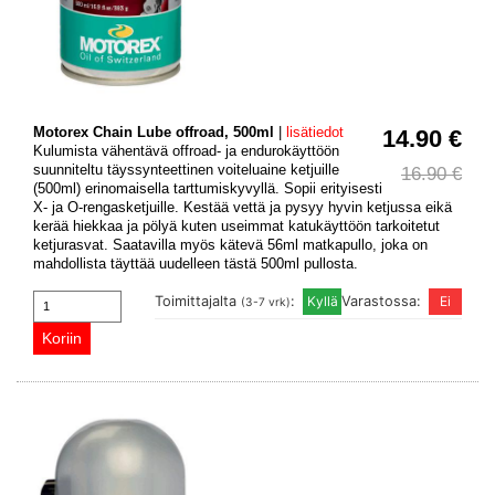
Motorex Chain Lube offroad, 500ml
|
lisätiedot
14.90 €
Kulumista vähentävä offroad- ja endurokäyttöön
suunniteltu täyssynteettinen voiteluaine ketjuille
16.90 €
(500ml) erinomaisella tarttumiskyvyllä. Sopii erityisesti
X- ja O-rengasketjuille. Kestää vettä ja pysyy hyvin ketjussa eikä
kerää hiekkaa ja pölyä kuten useimmat katukäyttöön tarkoitetut
ketjurasvat. Saatavilla myös kätevä 56ml matkapullo, joka on
mahdollista täyttää uudelleen tästä 500ml pullosta.
Toimittajalta
:
Varastossa:
(3-7 vrk)