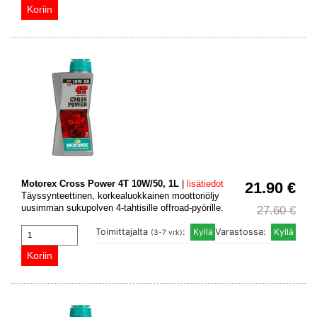
Motorex Cross Power 4T 10W/50, 1L
|
lisätiedot
21.90 €
Täyssynteettinen, korkealuokkainen moottoriöljy
uusimman sukupolven 4-tahtisille offroad-pyörille.
27.60 €
Toimittajalta
:
Varastossa:
(3-7 vrk)