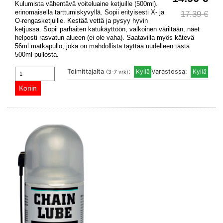
Kulumista vähentävä voiteluaine ketjuille (500ml).
erinomaisella tarttumiskyvyllä. Sopii erityisesti X- ja
17.39 €
O-rengasketjuille. Kestää vettä ja pysyy hyvin
ketjussa. Sopii parhaiten katukäyttöön, valkoinen väriltään, näet
helposti rasvatun alueen (ei ole vaha). Saatavilla myös kätevä
56ml matkapullo, joka on mahdollista täyttää uudelleen tästä
500ml pullosta.
Toimittajalta
:
Varastossa:
(3-7 vrk)