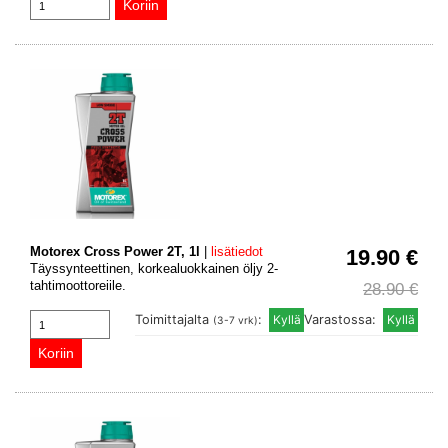
Motorex Cross Power 2T, 1l
|
lisätiedot
19.90 €
Täyssynteettinen, korkealuokkainen öljy 2-
tahtimoottoreiile.
28.90 €
Toimittajalta
:
Varastossa:
(3-7 vrk)