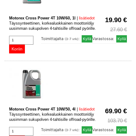
Motorex Cross Power 4T 10W/60, 1l
|
lisätiedot
19.90 €
Täyssynteettinen, korkealuokkainen moottoriöljy
uusimman sukupolven 4-tahtisille offroad pyörille.
27.60 €
Toimittajalta
:
Varastossa:
(3-7 vrk)
Motorex Cross Power 4T 10W/50, 4l
|
lisätiedot
69.90 €
Täyssynteettinen, korkealuokkainen moottoriöljy
uusimman sukupolven 4-tahtisille offroad-pyörille.
103.70 €
Toimittajalta
:
Varastossa:
(3-7 vrk)