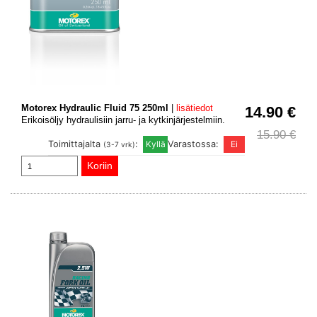
Motorex Hydraulic Fluid 75 250ml
|
lisätiedot
14.90 €
Erikoisöljy hydraulisiin jarru- ja kytkinjärjestelmiin.
15.90 €
Toimittajalta
:
Varastossa:
(3-7 vrk)