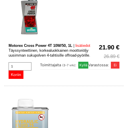
Motorex Cross Power 4T 10W/50, 1L
|
lisätiedot
21.90 €
Täyssynteettinen, korkealuokkainen moottoriöljy
uusimman sukupolven 4-tahtisille offroad-pyörille.
26.89 €
Toimittajalta
:
Varastossa:
(3-7 vrk)