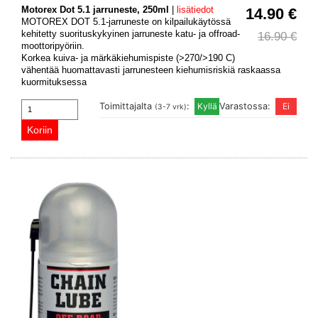
Motorex Dot 5.1 jarruneste, 250ml
|
lisätiedot
14.90 €
MOTOREX DOT 5.1-jarruneste on kilpailukäytössä
kehitetty suorituskykyinen jarruneste katu- ja offroad-
16.90 €
moottoripyöriin.
Korkea kuiva- ja märkäkiehumispiste (>270/>190 C)
vähentää huomattavasti jarrunesteen kiehumisriskiä raskaassa
kuormituksessa
Toimittajalta
:
Varastossa:
(3-7 vrk)