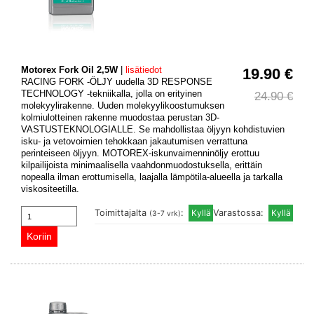
Motorex Fork Oil 2,5W
|
lisätiedot
19.90 €
RACING FORK -ÖLJY uudella 3D RESPONSE
TECHNOLOGY -tekniikalla, jolla on erityinen
24.90 €
molekyylirakenne. Uuden molekyylikoostumuksen
kolmiulotteinen rakenne muodostaa perustan 3D-
VASTUSTEKNOLOGIALLE. Se mahdollistaa öljyyn kohdistuvien
isku- ja vetovoimien tehokkaan jakautumisen verrattuna
perinteiseen öljyyn. MOTOREX-iskunvaimenninöljy erottuu
kilpailijoista minimaalisella vaahdonmuodostuksella, erittäin
nopealla ilman erottumisella, laajalla lämpötila-alueella ja tarkalla
viskositeetilla.
Toimittajalta
:
Varastossa:
(3-7 vrk)