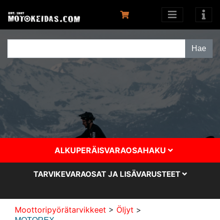
ALKUPERÄISVARAOSAHAKU
TARVIKEVARAOSAT JA LISÄVARUSTEET
Moottoripyörätarvikkeet
>
Öljyt
>