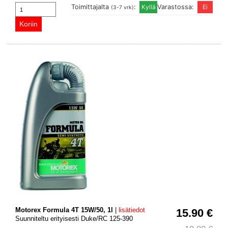
Toimittajalta
:
Varastossa:
(3-7 vrk)
Motorex Formula 4T 15W/50, 1l
|
lisätiedot
15.90 €
Suunniteltu erityisesti Duke/RC 125-390