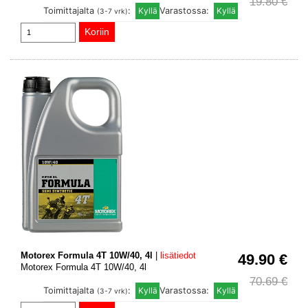
19.80 €
Toimittajalta
:
Varastossa:
(3-7 vrk)
Motorex Formula 4T 10W/40, 4l
|
lisätiedot
49.90 €
Motorex Formula 4T 10W/40, 4l
70.69 €
Toimittajalta
:
Varastossa:
(3-7 vrk)