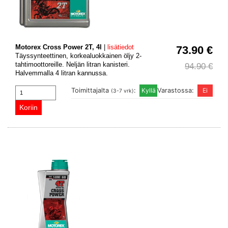
Motorex Cross Power 2T, 4l
|
lisätiedot
73.90 €
Täyssynteettinen, korkealuokkainen öljy 2-
tahtimoottoreille. Neljän litran kanisteri.
94.90 €
Halvemmalla 4 litran kannussa.
Toimittajalta
:
Varastossa:
(3-7 vrk)