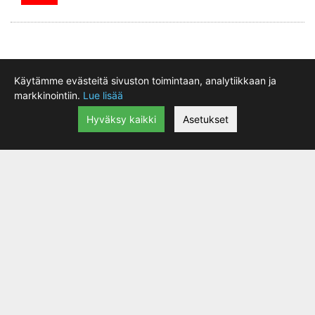
Käytämme evästeitä sivuston toimintaan, analytiikkaan ja
markkinointiin.
Lue lisää
Hyväksy kaikki
Asetukset
Motorex Fork Oil 5W
|
lisätiedot
19.90 €
RACING FORK -ÖLJY uudella 3D RESPONSE
TECHNOLOGY -tekniikalla, jolla on erityinen
24.90 €
molekyylirakenne. Uuden molekyylikoostumuksen
kolmiulotteinen rakenne muodostaa perustan 3D-
VASTUSTEKNOLOGIALLE. Se mahdollistaa öljyyn kohdistuvien
isku- ja vetovoimien tehokkaan jakautumisen verrattuna
perinteiseen öljyyn. MOTOREX-iskunvaimenninöljy erottuu
kilpailijoista minimaalisella vaahdonmuodostuksella, erittäin