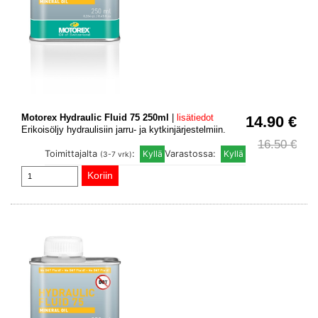
Motorex Hydraulic Fluid 75 250ml
|
lisätiedot
14.90 €
Erikoisöljy hydraulisiin jarru- ja kytkinjärjestelmiin.
16.50 €
Toimittajalta
:
Varastossa:
(3-7 vrk)