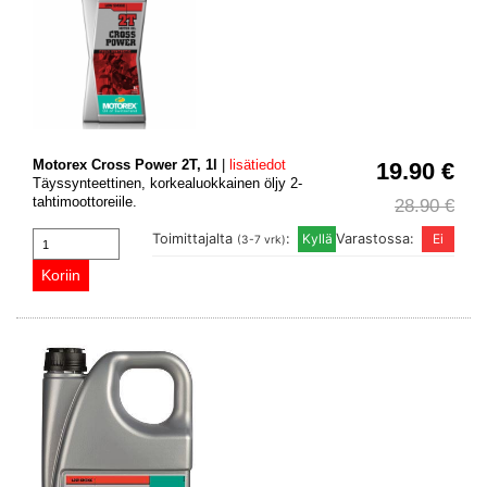
Motorex Cross Power 2T, 1l
|
lisätiedot
19.90 €
Täyssynteettinen, korkealuokkainen öljy 2-
tahtimoottoreiile.
28.90 €
Toimittajalta
:
Varastossa:
(3-7 vrk)