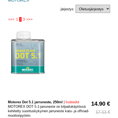
MOTOREX
järjestys:
<<<
1
2
3
>>>
Motorex Dot 5.1 jarruneste, 250ml
|
lisätiedot
14.90 €
MOTOREX DOT 5.1-jarruneste on kilpailukäytössä
kehitetty suorituskykyinen jarruneste katu- ja offroad-
17.11 €
moottoripyöriin.