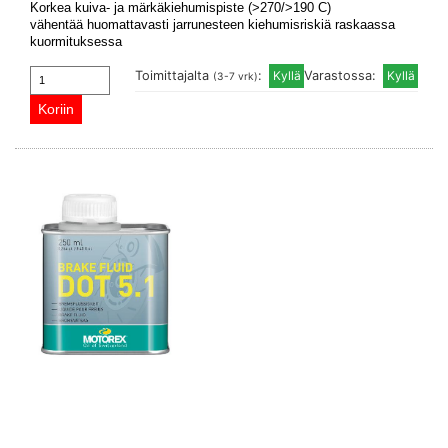
Korkea kuiva- ja märkäkiehumispiste (>270/>190 C)
vähentää huomattavasti jarrunesteen kiehumisriskiä raskaassa
kuormituksessa
Toimittajalta
:
Varastossa:
(3-7 vrk)