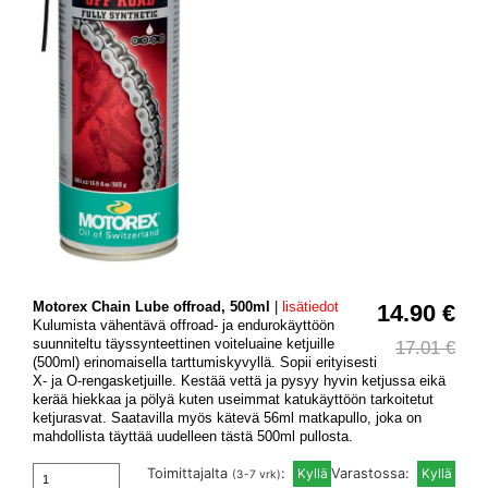
Motorex Chain Lube offroad, 500ml
|
lisätiedot
14.90 €
Kulumista vähentävä offroad- ja endurokäyttöön
suunniteltu täyssynteettinen voiteluaine ketjuille
17.01 €
(500ml) erinomaisella tarttumiskyvyllä. Sopii erityisesti
X- ja O-rengasketjuille. Kestää vettä ja pysyy hyvin ketjussa eikä
kerää hiekkaa ja pölyä kuten useimmat katukäyttöön tarkoitetut
ketjurasvat. Saatavilla myös kätevä 56ml matkapullo, joka on
mahdollista täyttää uudelleen tästä 500ml pullosta.
Toimittajalta
:
Varastossa:
(3-7 vrk)