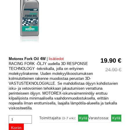
Motorex Fork Oil 4W
|
lisätiedot
19.90 €
RACING FORK -ÖLJY uudella 3D RESPONSE
TECHNOLOGY -tekniikalla, jolla on erityinen
24.90 €
molekyylirakenne. Uuden molekyylikoostumuksen
kolmiulotteinen rakenne muodostaa perustan 3D-
VASTUSTEKNOLOGIALLE. Se mahdollistaa öljyyn kohdistuvien
isku- ja vetovoimien tehokkaan jakautumisen verrattuna
perinteiseen öljyyn. MOTOREX-iskunvaimenninöljy erottuu
kilpailijoista minimaalisella vaahdonmuodostuksella, erittäin
nopealla ilman erottumisella, laajalla lämpötila-alueella ja tarkalla
viskositeetilla.
Toimittajalta
:
Varastossa:
(3-7 vrk)