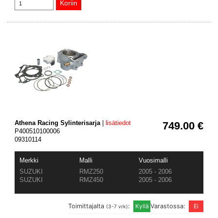
Athena Racing Sylinterisarja
|
lisätiedot
749.00 €
P400510100006
09310114
Merkki
Malli
Vuosimalli
SUZUKI
RMZ250
2005 - 2006
SUZUKI
RMZ450
2005 - 2006
Toimittajalta
:
Varastossa:
(3-7 vrk)