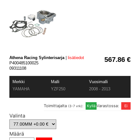
Athena Racing Sylinterisarja
|
lisätiedot
567.86 €
P400485100025
09311108
Merkki
Malli
Vuosimalli
YAMAHA
YZF250
2008 - 2013
Toimittajalta
:
Varastossa:
(3-7 vrk)
Valinta
Määrä