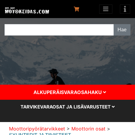
ALKUPERÄISVARAOSAHAKU
TARVIKEVARAOSAT JA LISÄVARUSTEET
Moottoripyörätarvikkeet
>
Moottorin osat
>