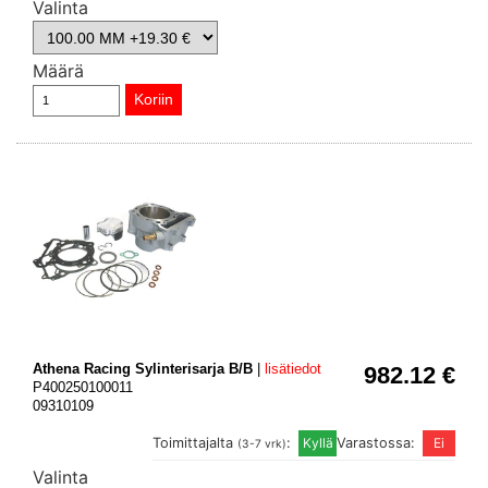
Valinta
Määrä
Athena Racing Sylinterisarja B/B
|
lisätiedot
982.12 €
P400250100011
09310109
Toimittajalta
:
Varastossa:
(3-7 vrk)
Valinta