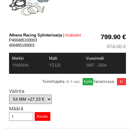
Athena Racing Sylinterisarja
|
lisätiedot
799.90 €
P400485100003
400485100003
874.00 €
Merkki
Malli
Vuosimalli
YAMAHA
YZ125
1997 - 2004
Toimittajalta
:
Varastossa:
(3-7 vrk)
Valinta
Määrä