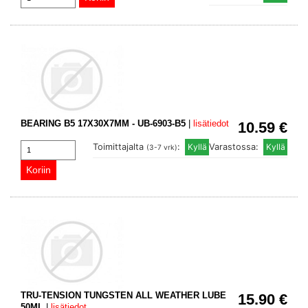
BEARING B5 17X30X7MM - UB-6903-B5
|
lisätiedot
10.59 €
Toimittajalta
:
Varastossa:
(3-7 vrk)
TRU-TENSION TUNGSTEN ALL WEATHER LUBE
15.90 €
50ML
|
lisätiedot