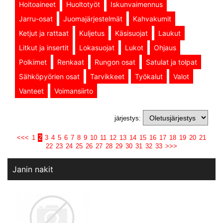
Hoitoaineet
Huoltotyöt
Iskunvaimennus
Jarru-osat
Juomajärjestelmät
Kahvakumit
Ketjut ja rattaat
Kuljetus
Käsisuojat
Laukut
Litkut ja insertit
Lokasuojat
Lukot
Ohjaus
Polkimet
Renkaat
Rungon osat
Satulat ja tolpat
Sähköpyörien osat
Tarvikkeet
Työkalut
Valot
Vanteet
Voimansiirto
järjestys:
<<<
1
2
3
4
5
6
7
8
9
10
11
12
13
14
15
16
17
18
19
20
21
22
23
24
25
26
27
28
29
30
31
32
33
>>>
Janin nakit