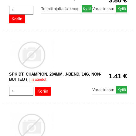
3.80 €
Toimittajalta
:
Varastossa:
(3-7 vrk)
SPK DT, CHAMPION, 284MM, J-BEND, 14G, NON-
1.41 €
BUTTED (
|
lisätiedot
Varastossa: