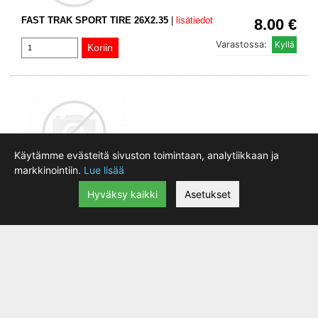
FAST TRAK SPORT TIRE 26X2.35
|
lisätiedot
8.00 €
Varastossa:
Käytämme evästeitä sivuston toimintaan, analytiikkaan ja
markkinointiin.
Lue lisää
CASTROL POWER1 ULTIMATE 4T 10W-50 1 L (12) -
18.90 €
55-4
|
lisätiedot
Hyväksy kaikki
Asetukset
Toimittajalta
:
Varastossa:
(3-7 vrk)