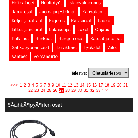
Hoitoaineet
Huoltotyöt
Iskunvaimennus
Jarru-osat
Juomajärjestelmät
Kahvakumit
Ketjut ja rattaat
Kuljetus
Käsisuojat
Laukut
Litkut ja insertit
Lokasuojat
Lukot
Ohjaus
Polkimet
Renkaat
Rungon osat
Satulat ja tolpat
Sähköpyörien osat
Tarvikkeet
Työkalut
Valot
Vanteet
Voimansiirto
järjestys:
<<<
1
2
3
4
5
6
7
8
9
10
11
12
13
14
15
16
17
18
19
20
21
22
23
24
25
26
27
28
29
30
31
32
33
>>>
SÃ¤hkÃ¶pyÃ¶rien osat