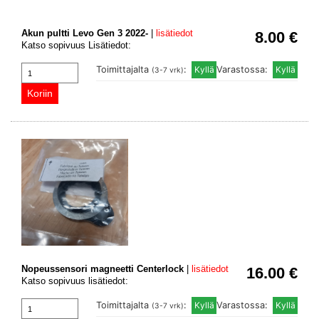
Akun pultti Levo Gen 3 2022-
|
lisätiedot
8.00 €
Katso sopivuus Lisätiedot:
Toimittajalta
:
Varastossa:
(3-7 vrk)
Nopeussensori magneetti Centerlock
|
lisätiedot
16.00 €
Katso sopivuus lisätiedot:
Toimittajalta
:
Varastossa:
(3-7 vrk)