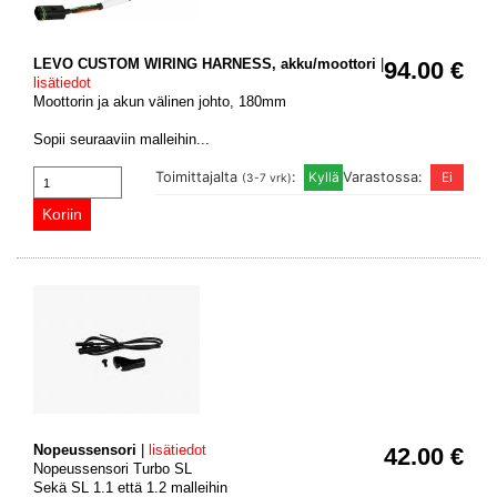
LEVO CUSTOM WIRING HARNESS, akku/moottori
|
94.00 €
lisätiedot
Moottorin ja akun välinen johto, 180mm
Sopii seuraaviin malleihin...
Toimittajalta
:
Varastossa:
(3-7 vrk)
Nopeussensori
|
lisätiedot
42.00 €
Nopeussensori Turbo SL
Sekä SL 1.1 että 1.2 malleihin