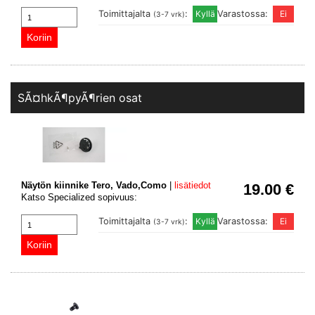
Toimittajalta
:
Varastossa:
(3-7 vrk)
SÃ¤hkÃ¶pyÃ¶rien osat
Näytön kiinnike Tero, Vado,Como
|
lisätiedot
19.00 €
Katso Specialized sopivuus:
Toimittajalta
:
Varastossa:
(3-7 vrk)