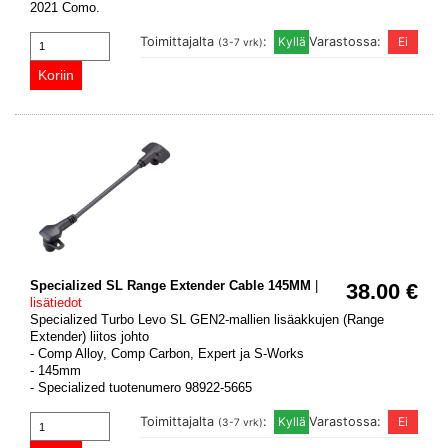
2021 Como.
Toimittajalta
:
Varastossa:
(3-7 vrk)
Specialized SL Range Extender Cable 145MM
|
38.00 €
lisätiedot
Specialized Turbo Levo SL GEN2-mallien lisäakkujen (Range
Extender) liitos johto
- Comp Alloy, Comp Carbon, Expert ja S-Works
- 145mm
- Specialized tuotenumero 98922-5665
Toimittajalta
:
Varastossa:
(3-7 vrk)