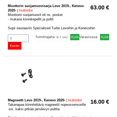
Moottorin suojamuovisarja Levo 2019-, Kenevo
63.00 €
2020-
|
lisätiedot
Moottorin suojamuovit eli ns. posket
- mukana kiinnikepellit ja pultit
Sopii seuraaviin Specialized Turbo Levoihin ja Kenevoihin
Toimittajalta
:
Varastossa:
(3-7 vrk)
Magneetti Levo 2019-, Kenevo 2020-
|
lisätiedot
16.00 €
Takanapaa kiinnitettävä magneetti nopeussensorille
-sis. kaksi pitkää jarrulevyn pulttia