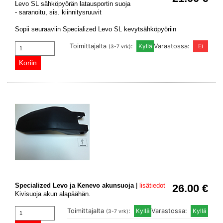
Levo SL sähköpyörän latausportin suoja
- saranoitu, sis. kiinnitysruuvit
Sopii seuraaviin Specialized Levo SL kevytsähköpyöriin
Toimittajalta
:
Varastossa:
(3-7 vrk)
Specialized Levo ja Kenevo akunsuoja
|
lisätiedot
26.00 €
Kivisuoja akun alapäähän.
Toimittajalta
:
Varastossa:
(3-7 vrk)