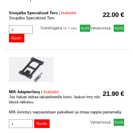
Sivujalka Specialized Tero
|
lisätiedot
22.00 €
Sivujalka Specialized Tero
Toimittajalta
:
Varastossa:
(3-7 vrk)
MIK Adapterilevy
|
lisätiedot
21.90 €
Jos haluat laittaa takatelineelle korin, laukun tms niin
tässä ratkaisu.
MIK kiinnitys napsautetaan paikalleen ja irtoaa nappia painamalla.
Varastossa: