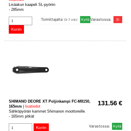
Lisäakun kaapeli SL-pyöriin
- 285mm
Toimittajalta
:
Varastossa:
(3-7 vrk)
SHIMANO DEORE XT Poljinkampi FC-M8150,
131.56 €
165mm
|
lisätiedot
Sähköpyörän kammet Shimanon moottoreille.
- 165mm pitkät
Varastossa: