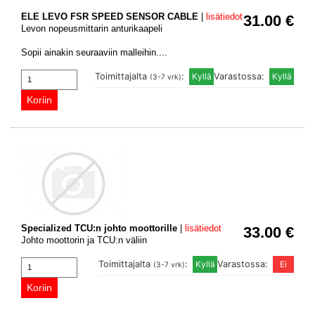
ELE LEVO FSR SPEED SENSOR CABLE
|
lisätiedot
31.00 €
Levon nopeusmittarin anturikaapeli
Sopii ainakin seuraaviin malleihin....
Toimittajalta
:
Varastossa:
(3-7 vrk)
Specialized TCU:n johto moottorille
|
lisätiedot
33.00 €
Johto moottorin ja TCU:n väliin
Toimittajalta
:
Varastossa:
(3-7 vrk)