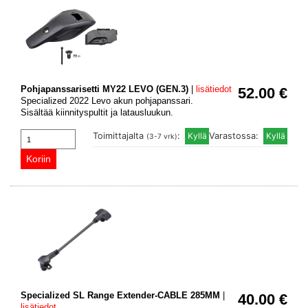
Pohjapanssarisetti MY22 LEVO (GEN.3)
|
lisätiedot
52.00 €
Specialized 2022 Levo akun pohjapanssari.
Sisältää kiinnityspultit ja latausluukun.
Toimittajalta
:
Varastossa:
(3-7 vrk)
Specialized SL Range Extender-CABLE 285MM
|
40.00 €
lisätiedot