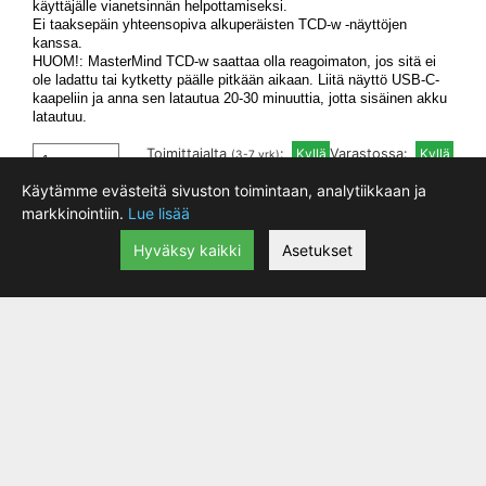
käyttäjälle vianetsinnän helpottamiseksi.
Ei taaksepäin yhteensopiva alkuperäisten TCD-w -näyttöjen
kanssa.
HUOM!: MasterMind TCD-w saattaa olla reagoimaton, jos sitä ei
ole ladattu tai kytketty päälle pitkään aikaan. Liitä näyttö USB-C-
kaapeliin ja anna sen latautua 20-30 minuuttia, jotta sisäinen akku
latautuu.
Toimittajalta
:
Varastossa:
(3-7 vrk)
Käytämme evästeitä sivuston toimintaan, analytiikkaan ja
markkinointiin.
Lue lisää
Hyväksy kaikki
Asetukset
Moottorin Kiinnityspulttisarja Turbo Levo Gen3
|
63.00 €
lisätiedot
Specializedin moottorikiinnitystarvikesarja (hardware kit)
Specialized Turbo Levo Gen 3 -malleihin.