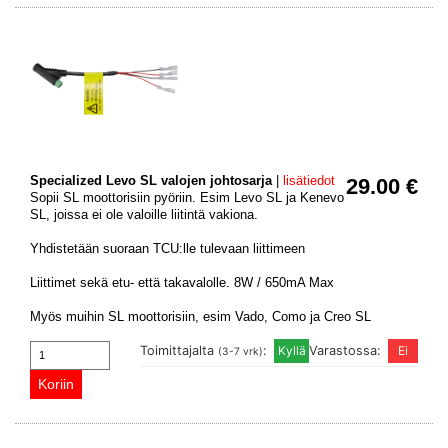
Specialized Levo SL valojen johtosarja
|
lisätiedot
29.00 €
Sopii SL moottorisiin pyöriin. Esim Levo SL ja Kenevo
SL, joissa ei ole valoille liitintä vakiona.
Yhdistetään suoraan TCU:lle tulevaan liittimeen
Liittimet sekä etu- että takavalolle. 8W / 650mA Max
Myös muihin SL moottorisiin, esim Vado, Como ja Creo SL
Toimittajalta
:
Varastossa:
(3-7 vrk)