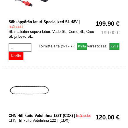
Sähköpyörän laturi Specialized SL 48V
|
199.90 €
lisätiedot
SL malleihin sopiva laturi. Vado SL, Como SL, Creo
199.00 €
SL ja Levo SL.
Toimittajalta
:
Varastossa:
(3-7 vrk)
CHN Hillikuitu Vetohihna 122T (CDX)
|
lisätiedot
120.00 €
CHN Hillikuitu Vetohihna 122T (CDX).