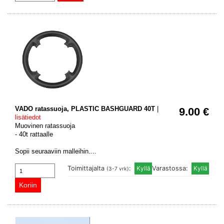
VADO ratassuoja, PLASTIC BASHGUARD 40T
|
9.00 €
lisätiedot
Muovinen ratassuoja
- 40t rattaalle
Sopii seuraaviin malleihin....
Toimittajalta
:
Varastossa:
(3-7 vrk)