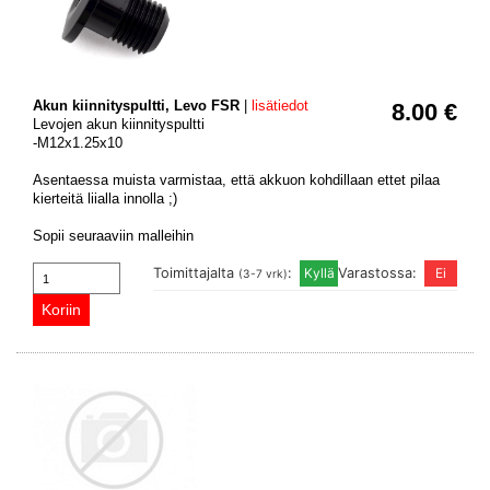
Akun kiinnityspultti, Levo FSR
|
lisätiedot
8.00 €
Levojen akun kiinnityspultti
-M12x1.25x10
Asentaessa muista varmistaa, että akkuon kohdillaan ettet pilaa
kierteitä liialla innolla ;)
Sopii seuraaviin malleihin
Toimittajalta
:
Varastossa:
(3-7 vrk)