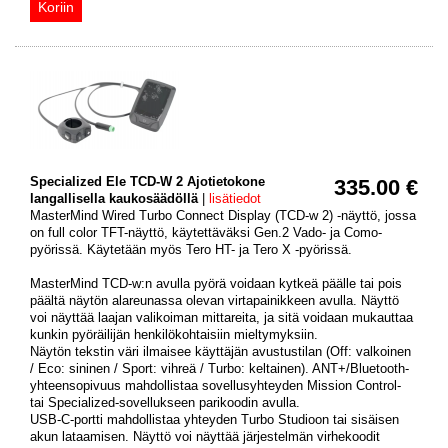
Specialized Ele TCD-W 2 Ajotietokone
335.00 €
langallisella kaukosäädöllä
|
lisätiedot
MasterMind Wired Turbo Connect Display (TCD-w 2) -näyttö, jossa
on full color TFT-näyttö, käytettäväksi Gen.2 Vado- ja Como-
pyörissä. Käytetään myös Tero HT- ja Tero X -pyörissä.
MasterMind TCD-w:n avulla pyörä voidaan kytkeä päälle tai pois
päältä näytön alareunassa olevan virtapainikkeen avulla. Näyttö
voi näyttää laajan valikoiman mittareita, ja sitä voidaan mukauttaa
kunkin pyöräilijän henkilökohtaisiin mieltymyksiin.
Näytön tekstin väri ilmaisee käyttäjän avustustilan (Off: valkoinen
/ Eco: sininen / Sport: vihreä / Turbo: keltainen). ANT+/Bluetooth-
yhteensopivuus mahdollistaa sovellusyhteyden Mission Control-
tai Specialized-sovellukseen parikoodin avulla.
USB-C-portti mahdollistaa yhteyden Turbo Studioon tai sisäisen
akun lataamisen. Näyttö voi näyttää järjestelmän virhekoodit