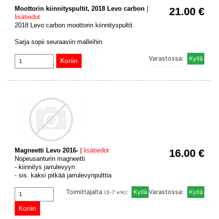
Moottorin kiinnityspultit, 2018 Levo carbon
|
21.00 €
lisätiedot
2018 Levo carbon moottorin kiinnityspultit.
Sarja sopii seuraaviin malleihin
Varastossa:
Magneetti Levo 2016-
|
lisätiedot
16.00 €
Nopeusanturin magneetti
- kiinnitys jarrulevyyn
- sis. kaksi pitkää jarrulevynpulttia
Toimittajalta
:
Varastossa:
(3-7 vrk)