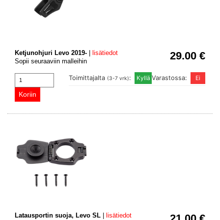
Ketjunohjuri Levo 2019-
|
lisätiedot
29.00 €
Sopii seuraaviin malleihin
Toimittajalta
:
Varastossa:
(3-7 vrk)
Latausportin suoja, Levo SL
|
lisätiedot
21.00 €