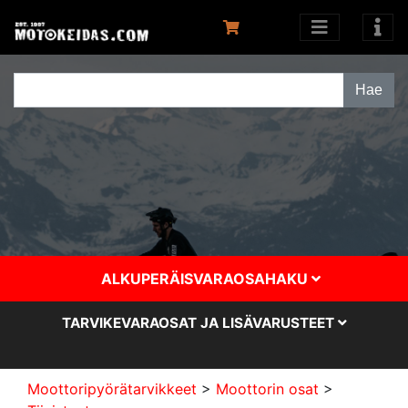
ALKUPERÄISVARAOSAHAKU
TARVIKEVARAOSAT JA LISÄVARUSTEET
Moottoripyörätarvikkeet
>
Moottorin osat
>