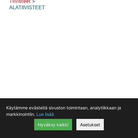
Tiivisteet
>
ALATIIVISTEET
Motokeidas Oy, Taninkatu 11 ovi 35, 33400 Tampere, Finland
Käytämme evästeitä sivuston toimintaan, analytiikkaan ja
0207940400 Webshop 0207940403
markkinointiin.
Lue lisää
myynti@motokeidas.com
Viimeksi päivitetty 2026-08-06 14:27:44 -
Näytä evästeasetukset
Hyväksy kaikki
Asetukset