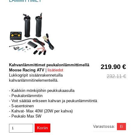
LÄMMITTIMET
Kahvanlämmittimet peukalonlämmittimellä
219.90 €
Moose Racing ATV
|
lisätiedot
Lukkogripit sisäänrakennetuilla
232.11 €
kahvanlämmitinelementeillä.
- Kaikkiin mönkijöihin peukkukaasulla
- Peukalonlämmitin
- Voit säätää erikseen kahvan ja peukunlämmitintä
- 5-asentoinen
- Kahvat- Max 40W (20W per kahva)
- Peukalo Max 5W
Varastossa: