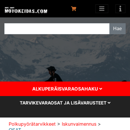
ALKUPERÄISVARAOSAHAKU
TARVIKEVARAOSAT JA LISÄVARUSTEET
Polkupyörätarvikkeet
>
Iskunvaimennus
>