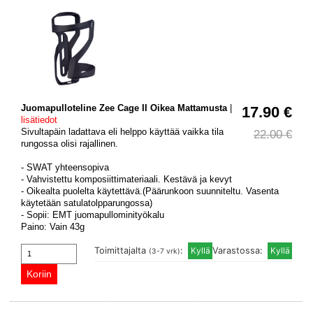
Juomapulloteline Zee Cage II Oikea Mattamusta
|
17.90 €
lisätiedot
Sivultapäin ladattava eli helppo käyttää vaikka tila
22.00 €
rungossa olisi rajallinen.
- SWAT yhteensopiva
- Vahvistettu komposiittimateriaali. Kestävä ja kevyt
- Oikealta puolelta käytettävä.(Päärunkoon suunniteltu. Vasenta
käytetään satulatolpparungossa)
- Sopii: EMT juomapullominityökalu
Paino: Vain 43g
Toimittajalta
:
Varastossa:
(3-7 vrk)