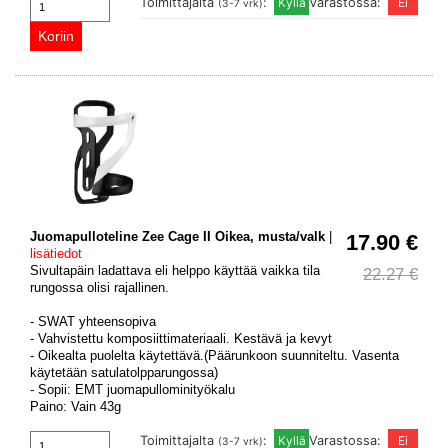
Toimittajalta
:
Varastossa:
(3-7 vrk)
Juomapulloteline Zee Cage II Oikea, musta/valk
|
17.90 €
lisätiedot
Sivultapäin ladattava eli helppo käyttää vaikka tila
22.27 €
rungossa olisi rajallinen.
- SWAT yhteensopiva
- Vahvistettu komposiittimateriaali. Kestävä ja kevyt
- Oikealta puolelta käytettävä.(Päärunkoon suunniteltu. Vasenta
käytetään satulatolpparungossa)
- Sopii: EMT juomapullominityökalu
Paino: Vain 43g
Toimittajalta
:
Varastossa:
(3-7 vrk)