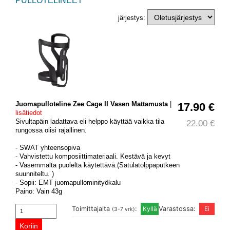
PULLOTELINEET
järjestys:
Juomapulloteline Zee Cage II Vasen Mattamusta
|
17.90 €
lisätiedot
Sivultapäin ladattava eli helppo käyttää vaikka tila
22.00 €
rungossa olisi rajallinen.
- SWAT yhteensopiva
- Vahvistettu komposiittimateriaali. Kestävä ja kevyt
- Vasemmalta puolelta käytettävä.(Satulatolppaputkeen
suunniteltu. )
- Sopii: EMT juomapullominityökalu
Paino: Vain 43g
Toimittajalta
:
Varastossa:
(3-7 vrk)