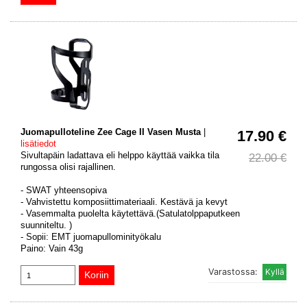
Juomapulloteline Zee Cage II Vasen Musta
|
17.90 €
lisätiedot
Sivultapäin ladattava eli helppo käyttää vaikka tila
22.00 €
rungossa olisi rajallinen.
- SWAT yhteensopiva
- Vahvistettu komposiittimateriaali. Kestävä ja kevyt
- Vasemmalta puolelta käytettävä.(Satulatolppaputkeen
suunniteltu. )
- Sopii: EMT juomapullominityökalu
Paino: Vain 43g
Varastossa: