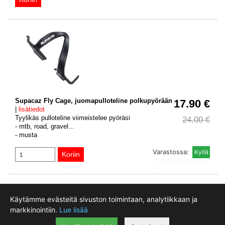
Supacaz Fly Cage, juomapulloteline polkupyörään
17.90 €
|
lisätiedot
Tyylikäs pulloteline viimeistelee pyöräsi
24.00 €
- mtb, road, gravel...
- musta
Varastossa:
Käytämme evästeitä sivuston toimintaan, analytiikkaan ja
Motokeidas Oy, Taninkatu 11 ovi 35, 33400 Tampere, Finland
markkinointiin.
Lue lisää
0207940400 Webshop 0207940403
myynti@motokeidas.com