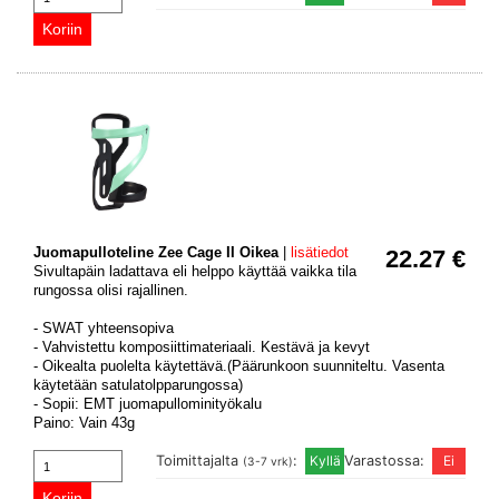
Juomapulloteline Zee Cage II Oikea
|
lisätiedot
22.27 €
Sivultapäin ladattava eli helppo käyttää vaikka tila
rungossa olisi rajallinen.
- SWAT yhteensopiva
- Vahvistettu komposiittimateriaali. Kestävä ja kevyt
- Oikealta puolelta käytettävä.(Päärunkoon suunniteltu. Vasenta
käytetään satulatolpparungossa)
- Sopii: EMT juomapullominityökalu
Paino: Vain 43g
Toimittajalta
:
Varastossa:
(3-7 vrk)