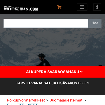
ALKUPERÄISVARAOSAHAKU
TARVIKEVARAOSAT JA LISÄVARUSTEET
Polkupyörätarvikkeet
>
Juomajärjestelmät
>