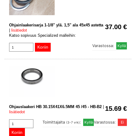
Ohjainlaakerisarja 1-1/8" ylä. 1,5" ala 45x45 astetta
37.00 €
|
lisätiedot
Katso sopivuus Specialized malleihin:
Varastossa:
Ohjauslaakeri HB 30.15X41X6.5MM 45 /45 - HB-B2
|
15.69 €
lisätiedot
Toimittajalta
:
Varastossa:
(3-7 vrk)