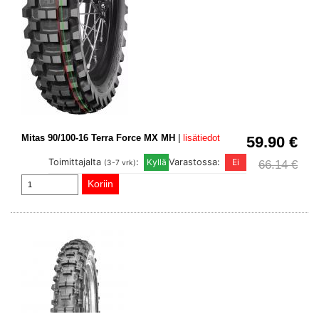
Mitas 90/100-16 Terra Force MX MH
|
lisätiedot
59.90 €
Toimittajalta
:
Varastossa:
66.14 €
(3-7 vrk)