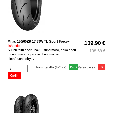
Mitas 160/60ZR-17 69W TL Sport Force+
|
109.90 €
lisätiedot
Suunniteltu sport, naku, supermoto, sekä sport
138.68 €
touring moottoripyöriin. Erinomainen
hinta/suortiuskyky
Toimittajalta
:
Varastossa:
(3-7 vrk)