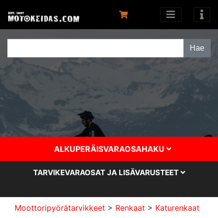
ALKUPERÄISVARAOSAHAKU
TARVIKEVARAOSAT JA LISÄVARUSTEET
Moottoripyörätarvikkeet
>
Renkaat
>
Katurenkaat