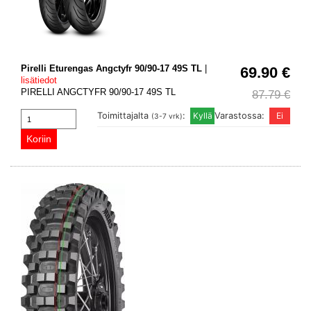
Pirelli Eturengas Angctyfr 90/90-17 49S TL
|
69.90 €
lisätiedot
PIRELLI ANGCTYFR 90/90-17 49S TL
87.79 €
Toimittajalta
:
Varastossa:
(3-7 vrk)