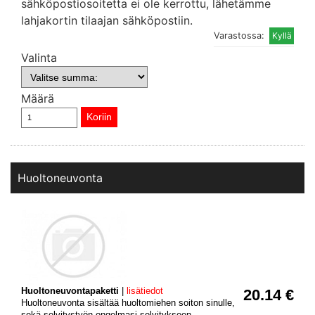
sähköpostiosoitetta ei ole kerrottu, lähetämme
lahjakortin tilaajan sähköpostiin.
Varastossa:
Valinta
Määrä
Huoltoneuvonta
Huoltoneuvontapaketti
|
lisätiedot
20.14 €
Huoltoneuvonta sisältää huoltomiehen soiton sinulle,
sekä selvitystyön ongelmasi selvitykseen.