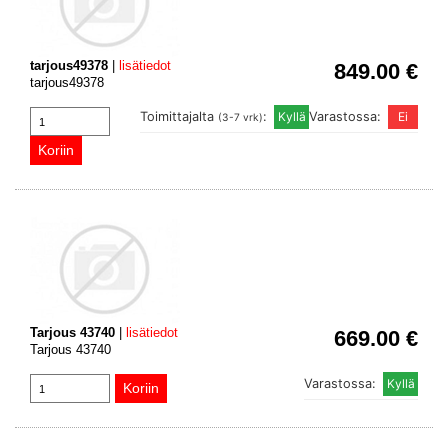
tarjous49378
|
lisätiedot
849.00 €
tarjous49378
Toimittajalta
:
Varastossa:
(3-7 vrk)
Tarjous 43740
|
lisätiedot
669.00 €
Tarjous 43740
Varastossa: