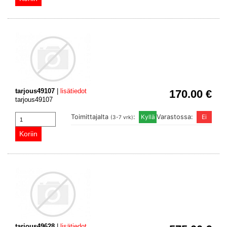
tarjous49107
|
lisätiedot
170.00 €
tarjous49107
Toimittajalta
:
Varastossa:
(3-7 vrk)
tarjous49628
|
lisätiedot