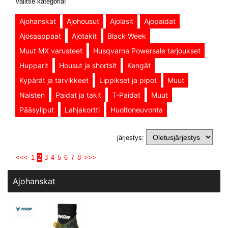
Valitse kategoria!
Ajohanskat
Ajohousut
Ajolasit
Ajopaidat
Ajosaappaat
Ajotakit
Black Week
Muut MX varusteet
Husqvarna Powersale tarjoukset
Hupparit
Housut ja shortsit
Kengät
Kypärät ja tarvikkeet
Lippikset ja pipot
Muut
Naisten
Paidat ja takit
T-Paidat
Muut
Pääsyliput
Lahjakortti
Huoltoneuvonta
järjestys:
<<<
1
2
3
4
5
6
7
8
>>>
Ajohanskat