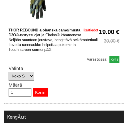
THOR REBOUND ajohanska camo/musta
|
lisätiedot
19.00 €
D3O®-rystyssuojat ja Clarino® kämmenosa.
Neljään suuntaan joustava, hengittävä selkämateriaali.
30.00 €
Lovettu ranneaukko helpottaa pukemista.
Touch screen-sormenpäät
Varastossa:
Valinta
Määrä
KengÃ¤t