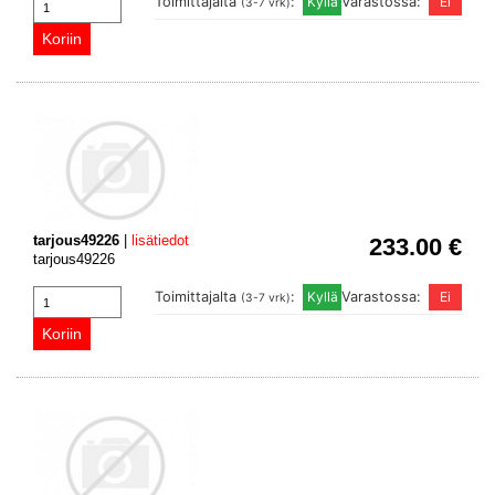
Toimittajalta
:
Varastossa:
(3-7 vrk)
tarjous49226
|
lisätiedot
233.00 €
tarjous49226
Toimittajalta
:
Varastossa:
(3-7 vrk)