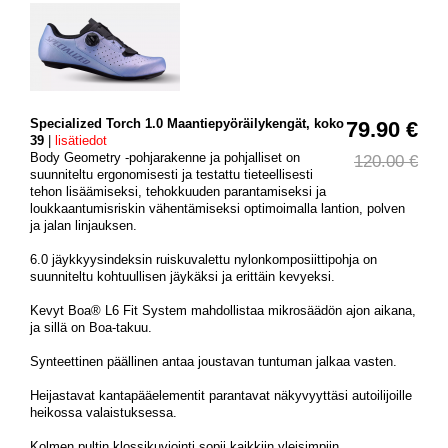
Specialized Torch 1.0 Maantiepyöräilykengät, koko
79.90 €
39
|
lisätiedot
Body Geometry -pohjarakenne ja pohjalliset on
120.00 €
suunniteltu ergonomisesti ja testattu tieteellisesti
tehon lisäämiseksi, tehokkuuden parantamiseksi ja
loukkaantumisriskin vähentämiseksi optimoimalla lantion, polven
ja jalan linjauksen.
6.0 jäykkyysindeksin ruiskuvalettu nylonkomposiittipohja on
suunniteltu kohtuullisen jäykäksi ja erittäin kevyeksi.
Kevyt Boa® L6 Fit System mahdollistaa mikrosäädön ajon aikana,
ja sillä on Boa-takuu.
Synteettinen päällinen antaa joustavan tuntuman jalkaa vasten.
Heijastavat kantapääelementit parantavat näkyvyyttäsi autoilijoille
heikossa valaistuksessa.
Kolmen pultin klossikuviointi sopii kaikkiin yleisimpiin