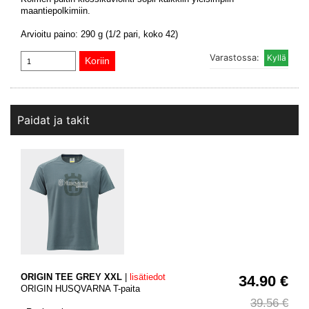
maantiepolkimiin.
Arvioitu paino: 290 g (1/2 pari, koko 42)
Varastossa:
Paidat ja takit
ORIGIN TEE GREY XXL
|
lisätiedot
34.90 €
ORIGIN HUSQVARNA T-paita
39.56 €