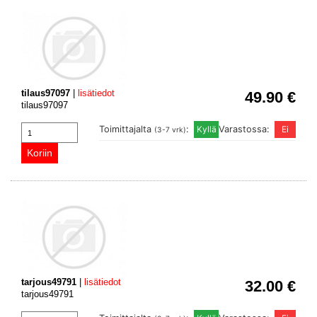
tilaus97097
|
lisätiedot
49.90 €
tilaus97097
Toimittajalta
:
Varastossa:
(3-7 vrk)
tarjous49791
|
lisätiedot
32.00 €
tarjous49791