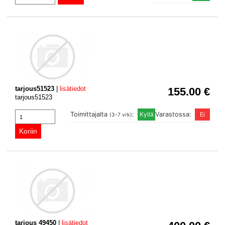
tarjous51523
|
lisätiedot
155.00 €
tarjous51523
Toimittajalta
:
Varastossa:
(3-7 vrk)
tarjous 49450
|
lisätiedot