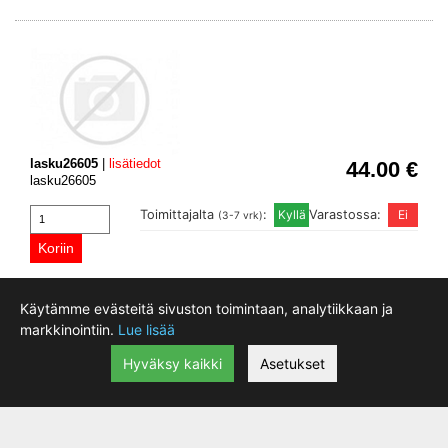
lasku26605
|
lisätiedot
44.00 €
lasku26605
Toimittajalta
:
Varastossa:
(3-7 vrk)
Käytämme evästeitä sivuston toimintaan, analytiikkaan ja
markkinointiin.
Lue lisää
Hyväksy kaikki
Asetukset
lasku26300
|
lisätiedot
275.00 €
lasku26300