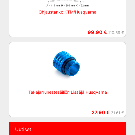
Ohjaustanko KTM/Husqvarna
99.90 €
110.69 €
Takajarrunestesäiliön Lisääjä Husqvarna
27.90 €
31.61 €
Uutiset