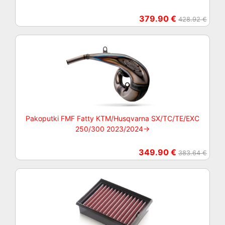
379.90 €
428.92 €
Pakoputki FMF Fatty KTM/Husqvarna SX/TC/TE/EXC
250/300 2023/2024->
349.90 €
383.64 €