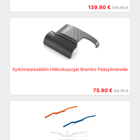
139.90 €
179.95 €
Kytkinnestesäiliön Hiilikuitusuojat Brembo Pääsylintereille
75.90 €
83.75 €