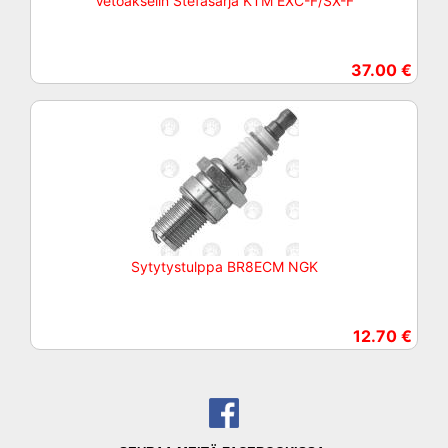
Vetoakselin Stefasarja KTM EXC-F/SX-F
37.00 €
Sytytystulppa BR8ECM NGK
12.70 €