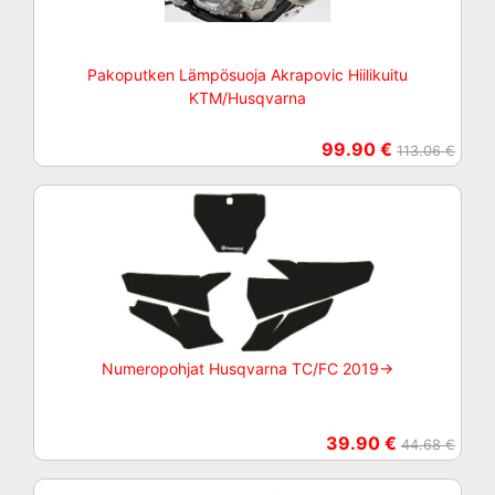
Pakoputken Lämpösuoja Akrapovic Hiilikuitu
KTM/Husqvarna
99.90 €
113.06 €
Numeropohjat Husqvarna TC/FC 2019->
39.90 €
44.68 €