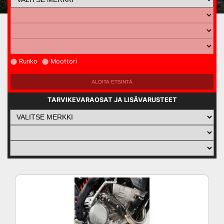
Runko
Moottori
TARVIKEVARAOSAT JA LISÄVARUSTEET