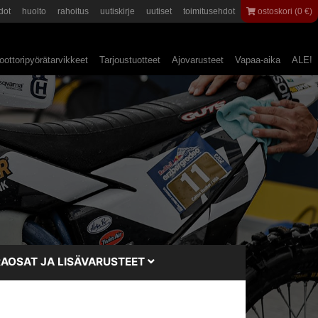
dot
huolto
rahoitus
uutiskirje
uutiset
toimitusehdot
ostoskori (0 €)
ottoripyörätarvikkeet
Tarjoustuotteet
Ajovarusteet
Vapaa-aika
ALE!
AOSAT JA LISÄVARUSTEET