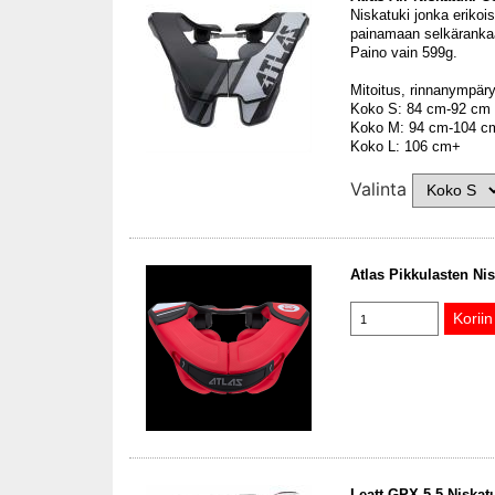
Niskatuki jonka erikoi
painamaan selkäranka
Paino vain 599g.
Mitoitus, rinnanympäry
Koko S: 84 cm-92 cm
Koko M: 94 cm-104 c
Koko L: 106 cm+
Valinta
Atlas Pikkulasten Nis
Leatt GPX 5.5 Niskat