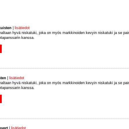
kuisten
|
lisätiedot
naltaan hyvä niskatuki, joka on myös markkinoiden kevyin niskatuki ja se pai
intapanssarin kanssa.
sten
|
lisätiedot
naltaan hyvä niskatuki, joka on myös markkinoiden kevyin niskatuki ja se pai
intapanssarin kanssa.
overt
|
lisätiedot