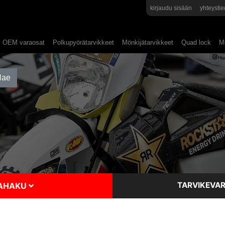
kirjaudu sisään
yhteystie
OEM varaosat
Polkupyörätarvikkeet
Mönkijätarvikkeet
Quad lock
Mo
TARVIKEVAR
SAHAKU