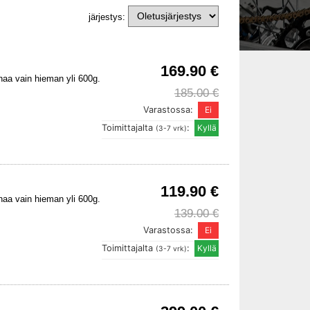
järjestys:
169.90 €
naa vain hieman yli 600g.
185.00 €
Varastossa:
Toimittajalta
:
(3-7 vrk)
119.90 €
naa vain hieman yli 600g.
139.00 €
Varastossa:
Toimittajalta
:
(3-7 vrk)