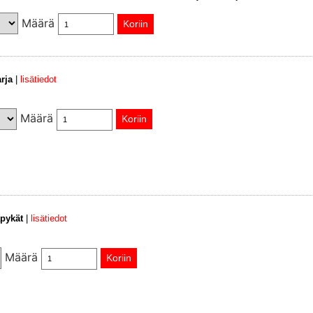
Määrä
rja
|
lisätiedot
Määrä
äpykät
|
lisätiedot
Määrä