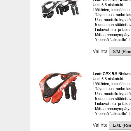
Uusi 5.5 niskatuki
Lääkärien, insinöörien
- Täysin uusi runko la
- Uusi muotoilu kypärän
- 5 suuntaan säädettä
- Liukuvat etu- ja taka
- Mittaa rinnanympärys 
- Yleensä "aikuisille"
Valinta
Leatt GPX 5.5 Niskat
Uusi 5.5 niskatuki
Lääkärien, insinöörien
- Täysin uusi runko la
- Uusi muotoilu kypärän
- 5 suuntaan säädettä
- Liukuvat etu- ja taka
- Mittaa rinnanympärys 
- Yleensä "aikuisille"
Valinta