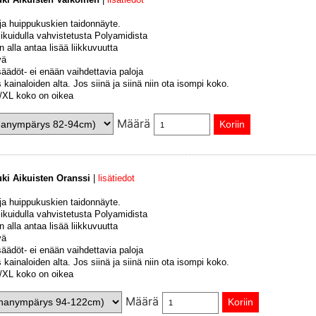
 ja huippukuskien taidonnäyte.
sikuidulla vahvistetusta Polyamidista
 alla antaa lisää liikkuvuutta
vä
säädöt- ei enään vaihdettavia paloja
kainaloiden alta. Jos siinä ja siinä niin ota isompi koko.
 L/XL koko on oikea
Määrä
uki Aikuisten Oranssi
|
lisätiedot
 ja huippukuskien taidonnäyte.
sikuidulla vahvistetusta Polyamidista
 alla antaa lisää liikkuvuutta
vä
säädöt- ei enään vaihdettavia paloja
kainaloiden alta. Jos siinä ja siinä niin ota isompi koko.
 L/XL koko on oikea
Määrä