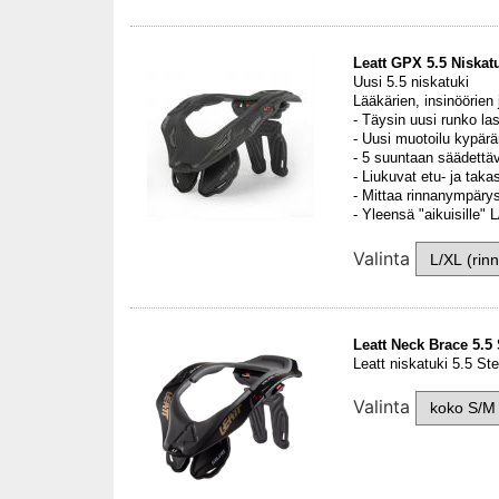
Leatt GPX 5.5 Niskat
Uusi 5.5 niskatuki
Lääkärien, insinöörien
- Täysin uusi runko la
- Uusi muotoilu kypärän
- 5 suuntaan säädettä
- Liukuvat etu- ja taka
- Mittaa rinnanympärys 
- Yleensä "aikuisille"
Valinta
Leatt Neck Brace 5.5 
Leatt niskatuki 5.5 Ste
Valinta