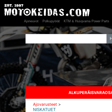
Ajoneuvot
Polkupyörät
KTM & Husqvarna Power Parts
ALKUPERÄISVARAO
Ajovarusteet
>
NISKATUET