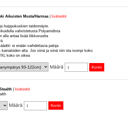
uki Aikuisten Musta/Harmaa
|
lisätiedot
 ja huippukuskien taidonnäyte.
sikuidulla vahvistetusta Polyamidista
 alla antaa lisää liikkuvuutta
vä
säädöt- ei enään vaihdettavia paloja
kainaloiden alta. Jos siinä ja siinä niin ota isompi koko.
 L/XL koko on oikea
Määrä
Stealth
|
lisätiedot
alth
Määrä