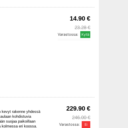
14.90 €
23.28 €
Varastossa:
229.90 €
in kevyt rakenne yhdessä
kaulaan kohdistuvia
246.00 €
ään suojaa paikoillaan
Varastossa:
la kolmessa eri koossa.