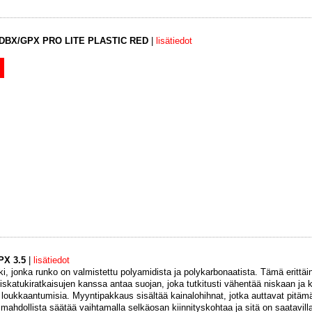
DBX/GPX PRO LITE PLASTIC RED
|
lisätiedot
PX 3.5
|
lisätiedot
i, jonka runko on valmistettu polyamidista ja polykarbonaatista. Tämä erittä
niskatukiratkaisujen kanssa antaa suojan, joka tutkitusti vähentää niskaan ja 
 loukkaantumisia. Myyntipakkaus sisältää kainalohihnat, jotka auttavat pitäm
mahdollista säätää vaihtamalla selkäosan kiinnityskohtaa ja sitä on saatavil