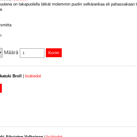
suutena on takapuolella lätkät molemmin puolin selkärankaa eli pahassakaan t
a.
smitta:
m
Määrä
katuki Broll
|
lisätiedot
uki Aikuisten Valkoinen
|
lisätiedot