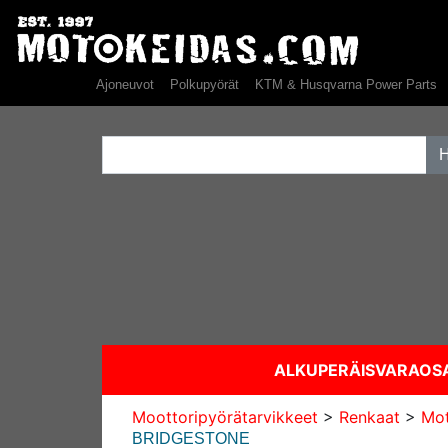
Ajoneuvot
Polkupyörät
KTM & Husqvarna Power Parts
ALKUPERÄISVARAO
Moottoripyörätarvikkeet
>
Renkaat
>
Mot
BRIDGESTONE