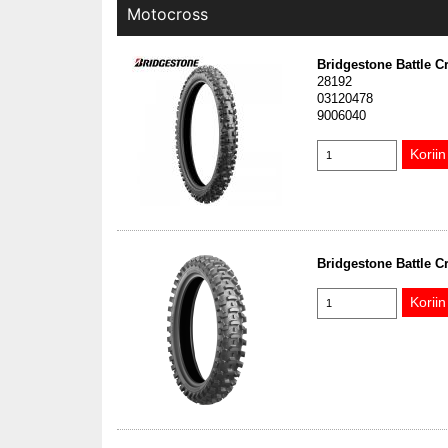
Motocross
Bridgestone Battle C
28192
03120478
9006040
Bridgestone Battle C