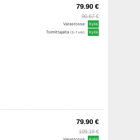
79.90 €
90.67 €
Varastossa:
Toimittajalta
:
(3-7 vrk)
79.90 €
109.19 €
Varastossa: