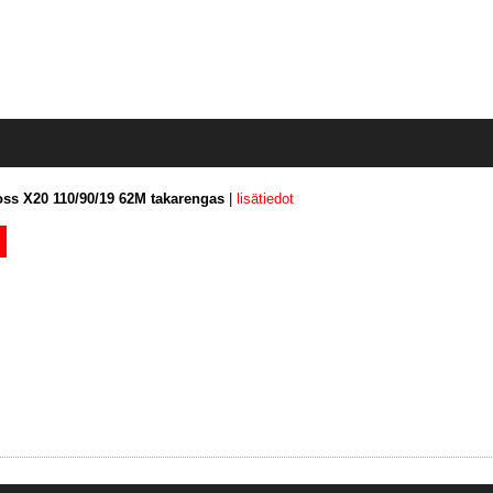
oss X20 110/90/19 62M takarengas
|
lisätiedot