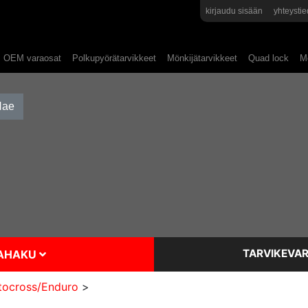
kirjaudu sisään
yhteystie
OEM varaosat
Polkupyörätarvikkeet
Mönkijätarvikkeet
Quad lock
Mo
TARVIKEVAR
SAHAKU
ocross/Enduro
>