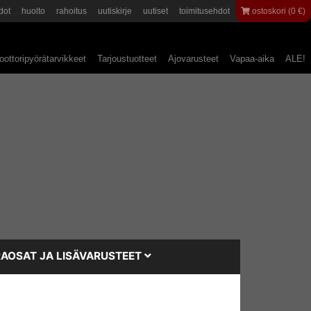
dot
huolto
rahoitus
uutiskirje
uutiset
toimitusehdot
ostoskori (0 €)
ottoripyörätarvikkeet
Tarjoustuotteet
Ajovarusteet
Vapaa-aika
ALE!
AOSAT JA LISÄVARUSTEET