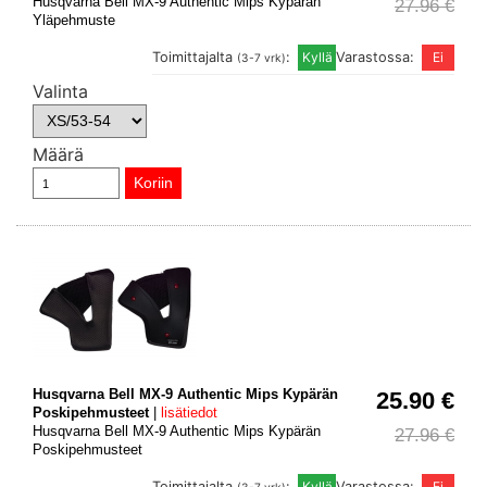
Husqvarna Bell MX-9 Authentic Mips Kypärän
27.96 €
Yläpehmuste
Toimittajalta
:
Varastossa:
(3-7 vrk)
Valinta
Määrä
Husqvarna Bell MX-9 Authentic Mips Kypärän
25.90 €
Poskipehmusteet
|
lisätiedot
Husqvarna Bell MX-9 Authentic Mips Kypärän
27.96 €
Poskipehmusteet
Toimittajalta
:
Varastossa: