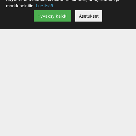
markkinointiin.
Lue lisää
Hyväksy kaikki
Asetukset
Shot Furios Claw Aikuisten Neon Keltainen
|
69.90 €
lisätiedot
Shot Furios Infinity Aikuisten Neon Lime Pink
109.02 €
Varastossa:
Valinta
Määrä
<<<
1
2
Motokeidas Oy, Taninkatu 11 ovi 35, 33400 Tampere, Finland
0207940400 Webshop 0207940403
myynti@motokeidas.com
Viimeksi päivitetty 2026-08-06 14:27:44 -
Näytä evästeasetukset