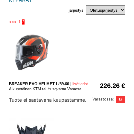
KYPÄRÄT
järjestys:
<<<
1
2
BREAKER EVO HELMET L/59-60
|
lisätiedot
226.26 €
Alkuperäinen KTM tai Husqvarna Varaosa
Tuote ei saatavana kaupastamme.
Varastossa: