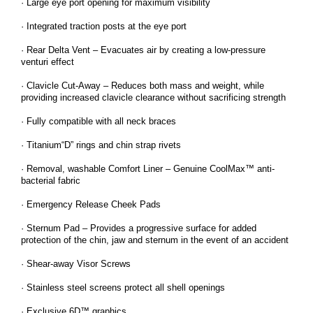
· Large eye port opening for maximum visibility
· Integrated traction posts at the eye port
· Rear Delta Vent – Evacuates air by creating a low-pressure
venturi effect
· Clavicle Cut-Away – Reduces both mass and weight, while
providing increased clavicle clearance without sacrificing strength
· Fully compatible with all neck braces
· Titanium“D” rings and chin strap rivets
· Removal, washable Comfort Liner – Genuine CoolMax™ anti-
bacterial fabric
· Emergency Release Cheek Pads
· Sternum Pad – Provides a progressive surface for added
protection of the chin, jaw and sternum in the event of an accident
· Shear-away Visor Screws
· Stainless steel screens protect all shell openings
· Exclusive 6D™ graphics