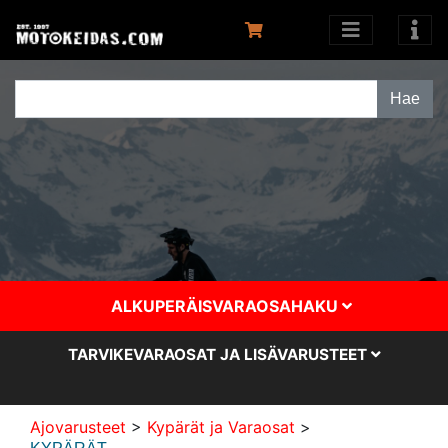
ALKUPERÄISVARAOSAHAKU
TARVIKEVARAOSAT JA LISÄVARUSTEET
Ajovarusteet
>
Kypärät ja Varaosat
>