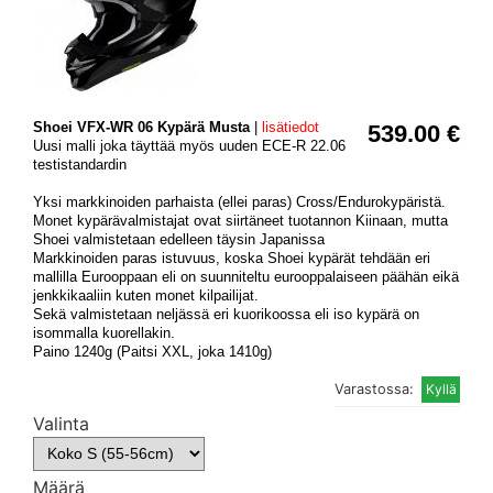
Shoei VFX-WR 06 Kypärä Musta
|
lisätiedot
539.00 €
Uusi malli joka täyttää myös uuden ECE-R 22.06
testistandardin
Yksi markkinoiden parhaista (ellei paras) Cross/Endurokypäristä.
Monet kypärävalmistajat ovat siirtäneet tuotannon Kiinaan, mutta
Shoei valmistetaan edelleen täysin Japanissa
Markkinoiden paras istuvuus, koska Shoei kypärät tehdään eri
mallilla Eurooppaan eli on suunniteltu eurooppalaiseen päähän eikä
jenkkikaaliin kuten monet kilpailijat.
Sekä valmistetaan neljässä eri kuorikoossa eli iso kypärä on
isommalla kuorellakin.
Paino 1240g (Paitsi XXL, joka 1410g)
Varastossa:
Valinta
Määrä