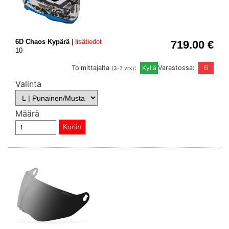
6D Chaos Kypärä
|
lisätiedot
719.00 €
10
Toimittajalta
:
Varastossa:
(3-7 vrk)
Valinta
Määrä