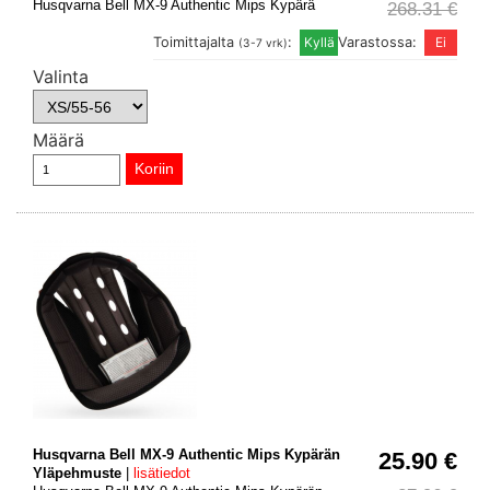
Husqvarna Bell MX-9 Authentic Mips Kypärä
268.31 €
Toimittajalta
:
Varastossa:
(3-7 vrk)
Valinta
Määrä
Husqvarna Bell MX-9 Authentic Mips Kypärän
25.90 €
Yläpehmuste
|
lisätiedot