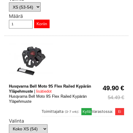
Määrä
Husqvarna Bell Moto 9S Flex Railed Kypärän
49.90 €
Yläpehmuste
|
lisätiedot
Husqvarna Bell Moto 9S Flex Railed Kypärän
54.49 €
Yläpehmuste
Toimittajalta
:
Varastossa:
(3-7 vrk)
Valinta