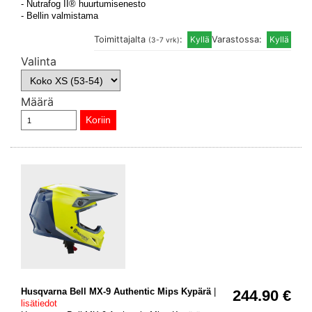
- Nutrafog II® huurtumisenesto
- Bellin valmistama
Toimittajalta
:
Varastossa:
(3-7 vrk)
Valinta
Määrä
Husqvarna Bell MX-9 Authentic Mips Kypärä
|
244.90 €
lisätiedot