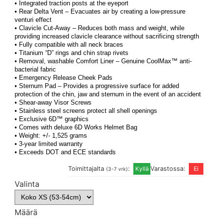
• Integrated traction posts at the eyeport
• Rear Delta Vent – Evacuates air by creating a low-pressure
venturi effect
• Clavicle Cut-Away – Reduces both mass and weight, while
providing increased clavicle clearance without sacrificing strength
• Fully compatible with all neck braces
• Titanium “D” rings and chin strap rivets
• Removal, washable Comfort Liner – Genuine CoolMax™ anti-
bacterial fabric
• Emergency Release Cheek Pads
• Sternum Pad – Provides a progressive surface for added
protection of the chin, jaw and sternum in the event of an accident
• Shear-away Visor Screws
• Stainless steel screens protect all shell openings
• Exclusive 6D™ graphics
• Comes with deluxe 6D Works Helmet Bag
• Weight: +/- 1,525 grams
• 3-year limited warranty
• Exceeds DOT and ECE standards
Toimittajalta
:
Varastossa:
(3-7 vrk)
Valinta
Määrä