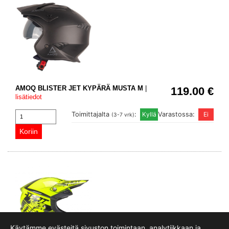
AMOQ BLISTER JET KYPÄRÄ MUSTA M
|
119.00 €
lisätiedot
Toimittajalta
:
Varastossa:
(3-7 vrk)
Käytämme evästeitä sivuston toimintaan, analytiikkaan ja