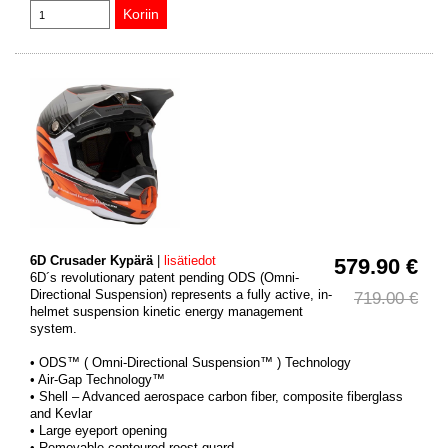
6D Crusader Kypärä
|
lisätiedot
579.90 €
6D´s revolutionary patent pending ODS (Omni-
Directional Suspension) represents a fully active, in-
719.00 €
helmet suspension kinetic energy management
system.
• ODS™ ( Omni-Directional Suspension™ ) Technology
• Air-Gap Technology™
• Shell – Advanced aerospace carbon fiber, composite fiberglass
and Kevlar
• Large eyeport opening
• Removable contoured roost guard