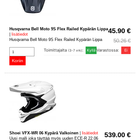
Husqvarna Bell Moto 9S Flex Railed Kypärän Lippa
45.90 €
|
lisätiedot
Husqvarna Bell Moto 9S Flex Railed Kypärän Lippa
50.26 €
Toimittajalta
:
Varastossa:
(3-7 vrk)
Shoei VFX-WR 06 Kypärä Valkoinen
|
lisätiedot
539.00 €
Uusi malli joka täyttää myös uuden ECE-R 22.06