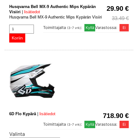
Husqvarna Bell MX-9 Authentic Mips Kypärän
29.90 €
Visiiri
|
lisätiedot
Husqvarna Bell MX-9 Authentic Mips Kypärän Visiiri
33.49 €
Toimittajalta
:
Varastossa:
(3-7 vrk)
6D Flo Kypärä
|
lisätiedot
718.90 €
Toimittajalta
:
Varastossa:
(3-7 vrk)
Valinta