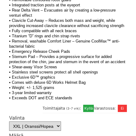
• Integrated traction posts at the eyeport
• Rear Delta Vent – Evacuates air by creating a low-pressure
venturi effect
• Clavicle Cut-Away – Reduces both mass and weight, while
providing increased clavicle clearance without sacrificing strength
• Fully compatible with all neck braces
• Titanium “D” rings and chin strap rivets
• Removal, washable Comfort Liner – Genuine CoolMax™ anti-
bacterial fabric
• Emergency Release Cheek Pads
• Sternum Pad – Provides a progressive surface for added
protection of the chin, jaw and sternum in the event of an accident
• Shear-away Visor Screws
• Stainless steel screens protect all shell openings
• Exclusive 6D™ graphics
• Comes with deluxe 6D Works Helmet Bag
• Weight: +/- 1,525 grams
• 3-year limited warranty
• Exceeds DOT and ECE standards
Toimittajalta
:
Varastossa:
(3-7 vrk)
Valinta
Määrä