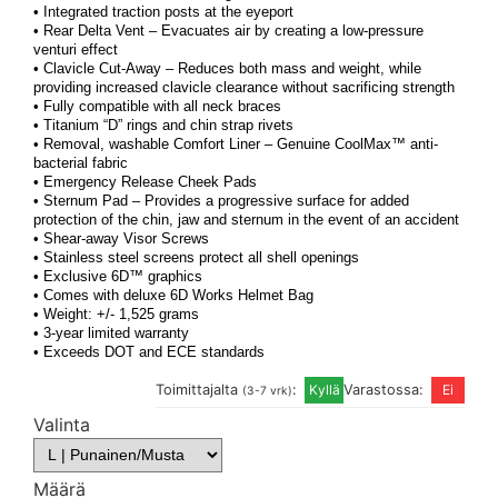
• Integrated traction posts at the eyeport
• Rear Delta Vent – Evacuates air by creating a low-pressure
venturi effect
• Clavicle Cut-Away – Reduces both mass and weight, while
providing increased clavicle clearance without sacrificing strength
• Fully compatible with all neck braces
• Titanium “D” rings and chin strap rivets
• Removal, washable Comfort Liner – Genuine CoolMax™ anti-
bacterial fabric
• Emergency Release Cheek Pads
• Sternum Pad – Provides a progressive surface for added
protection of the chin, jaw and sternum in the event of an accident
• Shear-away Visor Screws
• Stainless steel screens protect all shell openings
• Exclusive 6D™ graphics
• Comes with deluxe 6D Works Helmet Bag
• Weight: +/- 1,525 grams
• 3-year limited warranty
• Exceeds DOT and ECE standards
Toimittajalta
:
Varastossa:
(3-7 vrk)
Valinta
Määrä