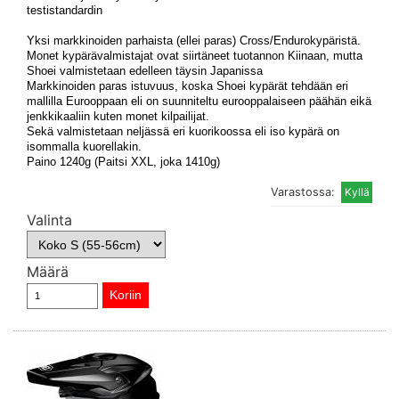
testistandardin
Yksi markkinoiden parhaista (ellei paras) Cross/Endurokypäristä.
Monet kypärävalmistajat ovat siirtäneet tuotannon Kiinaan, mutta
Shoei valmistetaan edelleen täysin Japanissa
Markkinoiden paras istuvuus, koska Shoei kypärät tehdään eri
mallilla Eurooppaan eli on suunniteltu eurooppalaiseen päähän eikä
jenkkikaaliin kuten monet kilpailijat.
Sekä valmistetaan neljässä eri kuorikoossa eli iso kypärä on
isommalla kuorellakin.
Paino 1240g (Paitsi XXL, joka 1410g)
Varastossa:
Valinta
Määrä