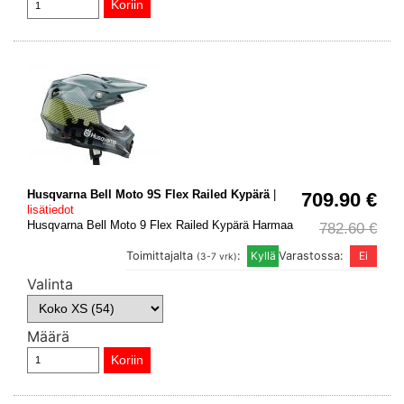
Husqvarna Bell Moto 9S Flex Railed Kypärä
|
709.90 €
lisätiedot
Husqvarna Bell Moto 9 Flex Railed Kypärä Harmaa
782.60 €
Toimittajalta
:
Varastossa:
(3-7 vrk)
Valinta
Määrä