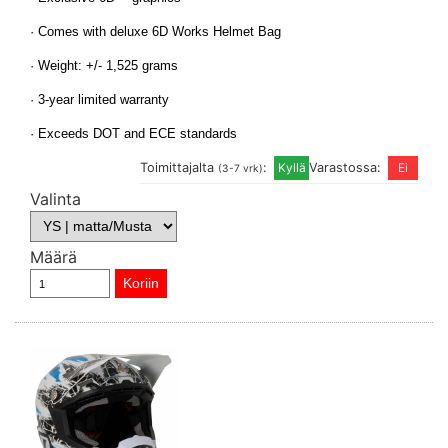
· Comes with deluxe 6D Works Helmet Bag
· Weight: +/- 1,525 grams
· 3-year limited warranty
· Exceeds DOT and ECE standards
Toimittajalta
:
Varastossa:
(3-7 vrk)
Valinta
Määrä