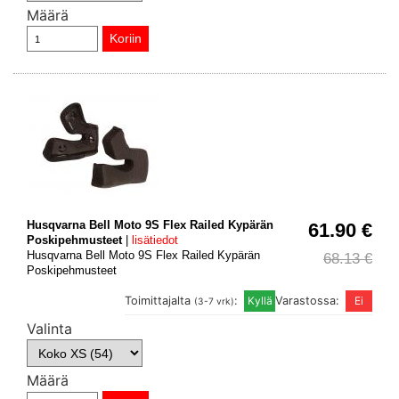
Määrä
Husqvarna Bell Moto 9S Flex Railed Kypärän
61.90 €
Poskipehmusteet
|
lisätiedot
Husqvarna Bell Moto 9S Flex Railed Kypärän
68.13 €
Poskipehmusteet
Toimittajalta
:
Varastossa:
(3-7 vrk)
Valinta
Määrä