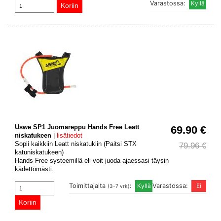
Varastossa:
Uswe SP1 Juomareppu Hands Free Leatt
69.90 €
niskatukeen
|
lisätiedot
Sopii kaikkiin Leatt niskatukiin (Paitsi STX
79.96 €
katuniskatukeen)
Hands Free systeemillä eli voit juoda ajaessasi täysin
kädettömästi.
Toimittajalta
:
Varastossa:
(3-7 vrk)