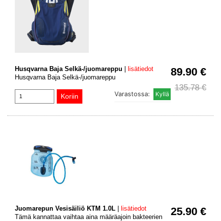
Husqvarna Baja Selkä-/juomareppu
|
lisätiedot
89.90 €
Husqvarna Baja Selkä-/juomareppu
135.78 €
Varastossa:
Juomarepun Vesisäiliö KTM 1.0L
|
lisätiedot
25.90 €
Tämä kannattaa vaihtaa aina määräajoin bakteerien