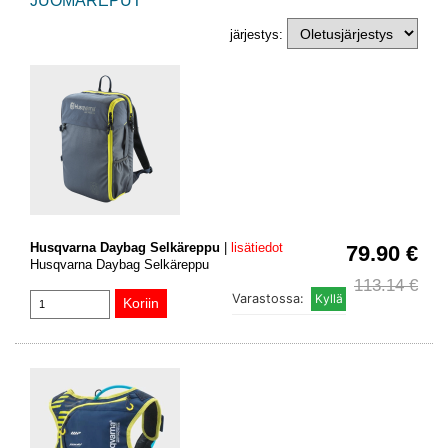
JUOMAREPUT
järjestys:
Husqvarna Daybag Selkäreppu
|
lisätiedot
79.90 €
Husqvarna Daybag Selkäreppu
113.14 €
Varastossa: