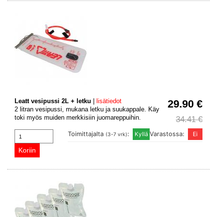
Leatt vesipussi 2L + letku
|
lisätiedot
29.90 €
2 litran vesipussi, mukana letku ja suukappale. Käy
toki myös muiden merkkisiin juomareppuihin.
34.41 €
Toimittajalta
:
Varastossa:
(3-7 vrk)