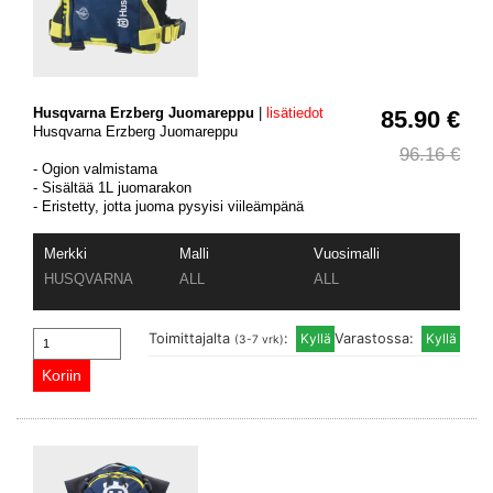
Husqvarna Erzberg Juomareppu
|
lisätiedot
85.90 €
Husqvarna Erzberg Juomareppu
96.16 €
- Ogion valmistama
- Sisältää 1L juomarakon
- Eristetty, jotta juoma pysyisi viileämpänä
Merkki
Malli
Vuosimalli
HUSQVARNA
ALL
ALL
Toimittajalta
:
Varastossa:
(3-7 vrk)