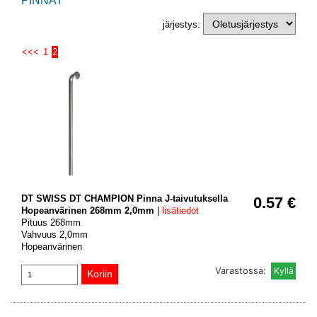
PINNAT
järjestys:
<<<
1
2
DT SWISS DT CHAMPION Pinna J-taivutuksella
0.57 €
Hopeanvärinen 268mm 2,0mm
|
lisätiedot
Pituus 268mm
Vahvuus 2,0mm
Hopeanvärinen
Varastossa: