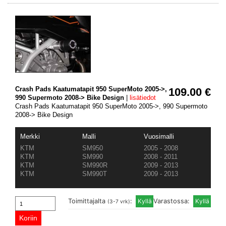
Crash Pads Kaatumatapit 950 SuperMoto 2005->,
109.00 €
990 Supermoto 2008-> Bike Design
|
lisätiedot
Crash Pads Kaatumatapit 950 SuperMoto 2005->, 990 Supermoto
2008-> Bike Design
Merkki
Malli
Vuosimalli
KTM
SM950
2005 - 2008
KTM
SM990
2008 - 2011
KTM
SM990R
2009 - 2013
KTM
SM990T
2009 - 2013
Toimittajalta
:
Varastossa:
(3-7 vrk)