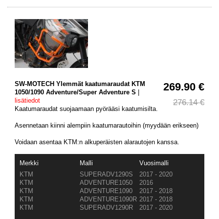
SW-MOTECH Ylemmät kaatumaraudat KTM
269.90 €
1050/1090 Adventure/Super Adventure S
|
lisätiedot
276.14 €
Kaatumaraudat suojaamaan pyörääsi kaatumisilta.
Asennetaan kiinni alempiin kaatumarautoihin (myydään erikseen)
Voidaan asentaa KTM:n alkuperäisten alarautojen kanssa.
Merkki
Malli
Vuosimalli
KTM
SUPERADV1290S
2017 - 2020
KTM
ADVENTURE1050
2016
KTM
ADVENTURE1090
2017 - 2018
KTM
ADVENTURE1090R
2017 - 2018
KTM
SUPERADV1290R
2017 - 2020