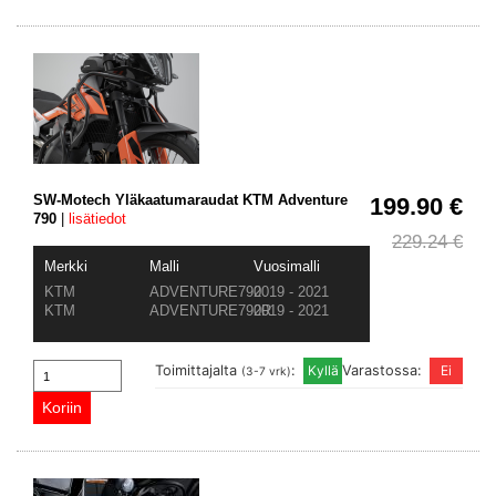
SW-Motech Yläkaatumaraudat KTM Adventure
199.90 €
790
|
lisätiedot
229.24 €
Merkki
Malli
Vuosimalli
KTM
ADVENTURE790
2019 - 2021
KTM
ADVENTURE790R
2019 - 2021
Toimittajalta
:
Varastossa:
(3-7 vrk)