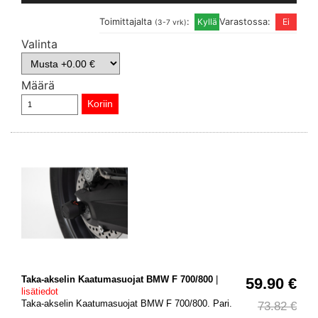
Toimittajalta
:
Varastossa:
(3-7 vrk)
Valinta
Määrä
Taka-akselin Kaatumasuojat BMW F 700/800
|
59.90 €
lisätiedot
Taka-akselin Kaatumasuojat BMW F 700/800. Pari.
73.82 €