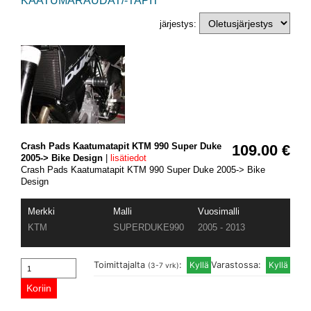
KAATUMARAUDAT/-TAPIT
järjestys:
Crash Pads Kaatumatapit KTM 990 Super Duke
109.00 €
2005-> Bike Design
|
lisätiedot
Crash Pads Kaatumatapit KTM 990 Super Duke 2005-> Bike
Design
Merkki
Malli
Vuosimalli
KTM
SUPERDUKE990
2005 - 2013
Toimittajalta
:
Varastossa:
(3-7 vrk)