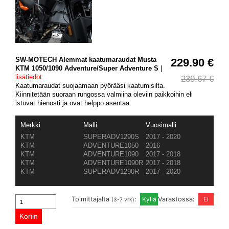
SW-MOTECH Alemmat kaatumaraudat Musta
229.90 €
KTM 1050/1090 Adventure/Super Adventure S
|
lisätiedot
239.67 €
Kaatumaraudat suojaamaan pyörääsi kaatumisilta.
Kiinnitetään suoraan rungossa valmiina oleviin paikkoihin eli
istuvat hienosti ja ovat helppo asentaa.
Merkki
Malli
Vuosimalli
KTM
SUPERADV1290S
2017 - 2020
KTM
ADVENTURE1050
2016
KTM
ADVENTURE1090
2017 - 2018
KTM
ADVENTURE1090R
2017 - 2018
KTM
SUPERADV1290R
2017 - 2020
Toimittajalta
:
Varastossa:
(3-7 vrk)