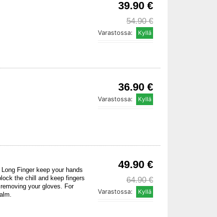
39.90 €
54.90 €
Varastossa:
36.90 €
Varastossa:
49.90 €
s Long Finger keep your hands
block the chill and keep fingers
64.90 €
 removing your gloves. For
Varastossa:
palm.