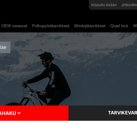
kirjaudu sisään
yhteystie
OEM varaosat
Polkupyörätarvikkeet
Mönkijätarvikkeet
Quad lock
Mo
TARVIKEVAR
SAHAKU