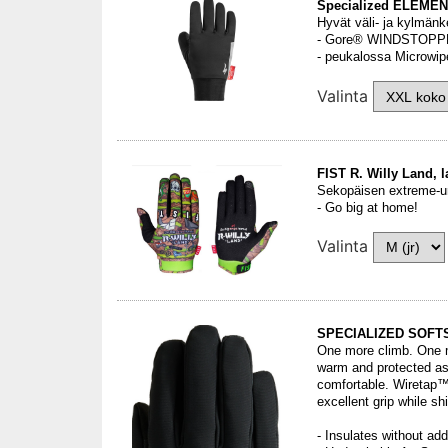
Specialized ELEMEN
Hyvät väli- ja kylmänk
- Gore® WINDSTOPP
- peukalossa Microwip
Valinta
FIST R. Willy Land, 
Sekopäisen extreme-urh
- Go big at home!
Valinta
SPECIALIZED SOFT
One more climb. One m
warm and protected as y
comfortable. Wiretap™
excellent grip while s
- Insulates without add