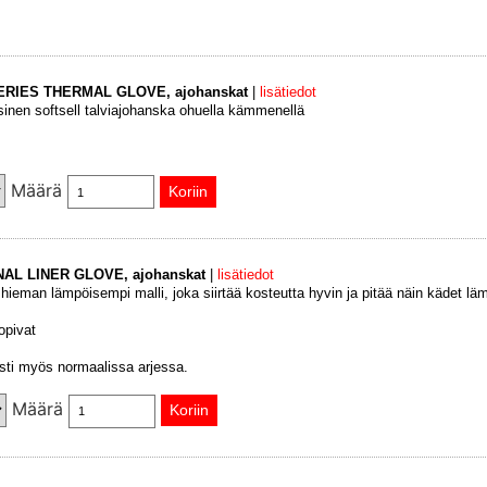
SERIES THERMAL GLOVE, ajohanskat
|
lisätiedot
sinen softsell talviajohanska ohuella kämmenellä
Määrä
NAL LINER GLOVE, ajohanskat
|
lisätiedot
ieman lämpöisempi malli, joka siirtää kosteutta hyvin ja pitää näin kädet l
opivat
sti myös normaalissa arjessa.
Määrä