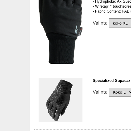
- Hydrophobic Ax Suede
- Wiretap™ touchscree
- Fabric Content: FA
Valinta
Specialized Supacaz 
Valinta