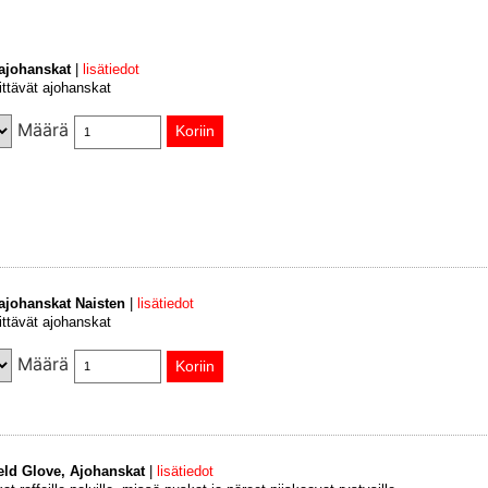
 ajohanskat
|
lisätiedot
ittävät ajohanskat
Määrä
 ajohanskat Naisten
|
lisätiedot
ittävät ajohanskat
Määrä
ield Glove, Ajohanskat
|
lisätiedot