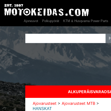
Ajoneuvot
Polkupyörät
KTM & Husqvarna Power Parts
ALKUPERÄISVARAO
Ajovarusteet
>
Ajovarusteet MTB
>
HANSKAT