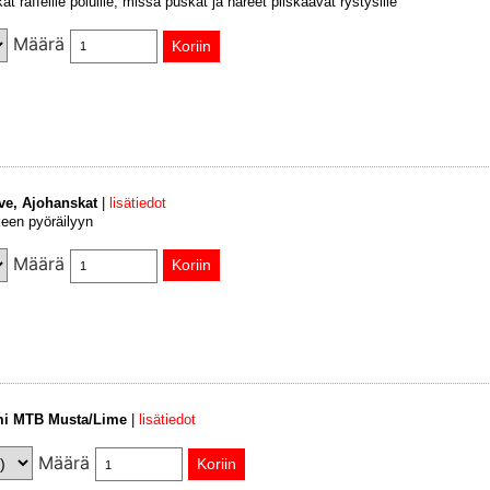
t raffeille poluille, missä puskat ja näreet piiskaavat rystysille
Määrä
ove, Ajohanskat
|
lisätiedot
een pyöräilyyn
Määrä
mi MTB Musta/Lime
|
lisätiedot
Määrä