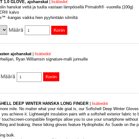
T 1.0 GLOVE, ajohanskat
|
lisätiedot
elin hanskat vettä ja tuulta vastaan lämpöisellä Primaloft® -vuorella (100g)
ER® kalvo
e™ -kangas vaikka hien pyyhintään silmiltä
Määrä
lasten ajohanskat
|
lisätiedot
eilijan, Ryan Williamsin signature-malli junnuille
Määrä
SHELL DEEP WINTER HANSKA LONG FINGER
|
lisätiedot
ore mile. No matter what your ride goal is, our Softshell Deep Winter Glove
ou achieve it. Lightweight insulation pairs with a softshell exterior fabric to 
 touchscreen-compatible fingertips allow you to use your smartphone without
hifting and braking, these biking gloves feature Hydrophobic Ax Suede on the 
ing bulk.