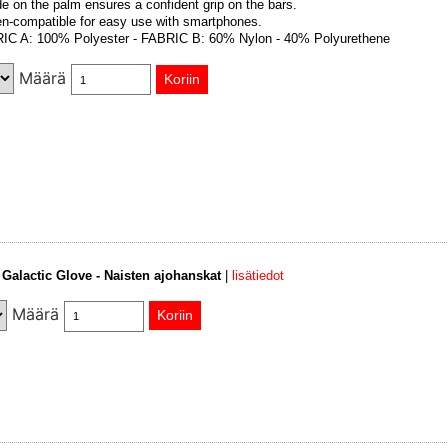
 on the palm ensures a confident grip on the bars.
n-compatible for easy use with smartphones.
BRIC A: 100% Polyester - FABRIC B: 60% Nylon - 40% Polyurethene
Määrä
Galactic Glove - Naisten ajohanskat
|
lisätiedot
Määrä