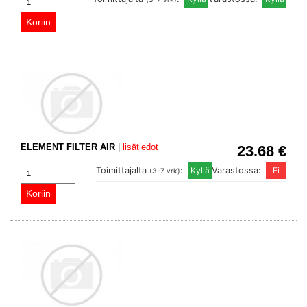
ELEMENT FILTER AIR
|
lisätiedot
23.68 €
Toimittajalta
:
Varastossa:
(3-7 vrk)