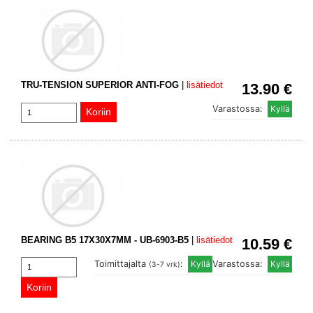
TRU-TENSION SUPERIOR ANTI-FOG
|
lisätiedot
13.90 €
Varastossa:
BEARING B5 17X30X7MM - UB-6903-B5
|
lisätiedot
10.59 €
Toimittajalta
:
Varastossa:
(3-7 vrk)