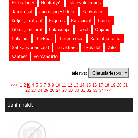
Hoitoaineet
Huoltotyöt
Iskunvaimennus
Jarru-osat
Juomajärjestelmät
Kahvakumit
Ketjut ja rattaat
Kuljetus
Käsisuojat
Laukut
Litkut ja insertit
Lokasuojat
Lukot
Ohjaus
Polkimet
Renkaat
Rungon osat
Satulat ja tolpat
Sähköpyörien osat
Tarvikkeet
Työkalut
Valot
Vanteet
Voimansiirto
järjestys:
<<<
1
2
3
4
5
6
7
8
9
10
11
12
13
14
15
16
17
18
19
20
21
22
23
24
25
26
27
28
29
30
31
32
33
34
>>>
Janin nakit