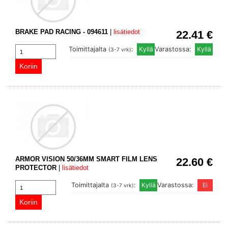
BRAKE PAD RACING - 094611
|
lisätiedot
22.41 €
Toimittajalta
:
Varastossa:
(3-7 vrk)
ARMOR VISION 50/36MM SMART FILM LENS
22.60 €
PROTECTOR
|
lisätiedot
Toimittajalta
:
Varastossa:
(3-7 vrk)