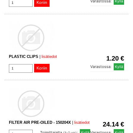
Varastossa:
PLASTIC CLIPS
|
lisätiedot
1.20 €
Varastossa:
FILTER AIR PRE-OILED - 150204X
|
lisätiedot
24.14 €
Toimittajalta
:
Varastossa:
(3-7 vrk)