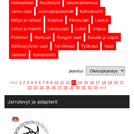
Hoitoaineet
Huoltotyöt
Iskunvaimennus
Jarru-osat
Juomajärjestelmät
Kahvakumit
Ketjut ja rattaat
Kuljetus
Käsisuojat
Laukut
Litkut ja insertit
Lokasuojat
Lukot
Ohjaus
Polkimet
Renkaat
Rungon osat
Satulat ja tolpat
Sähköpyörien osat
Tarvikkeet
Työkalut
Valot
Vanteet
Voimansiirto
järjestys:
<<<
1
2
3
4
5
6
7
8
9
10
11
12
13
14
15
16
17
18
19
20
21
22
23
24
25
26
27
28
29
30
31
32
33
>>>
Jarrulevyt ja adapterit