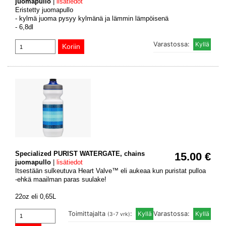
juomapullo
|
lisätiedot
Eristetty juomapullo
- kylmä juoma pysyy kylmänä ja lämmin lämpöisenä
- 6,8dl
Varastossa:
Specialized PURIST WATERGATE, chains
15.00 €
juomapullo
|
lisätiedot
Itsestään sulkeutuva Heart Valve™ eli aukeaa kun puristat pulloa
-ehkä maailman paras suulake!
22oz eli 0,65L
Toimittajalta
:
Varastossa:
(3-7 vrk)