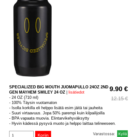
SPECIALIZED BIG MOUTH JUOMAPULLO 24OZ 2ND
9.90 €
GEN MAYHEM SMILEY 24 OZ
|
lisätiedot
- 24 OZ (710 ml)
12.15 €
- 100% Täysin vuotamaton
- Isolla korkilla eli helppo lisätä esim jäitä tai jauheita
- Suuri virtaavuus. Jopa 50% parempi kuin kilpailijoilla
- BPA vapaata muovia. Elintarvikehyväksytty
- Hyvin kädessä pysyvä muoto ja helppo laittaa telineeseen.
Varastossa: