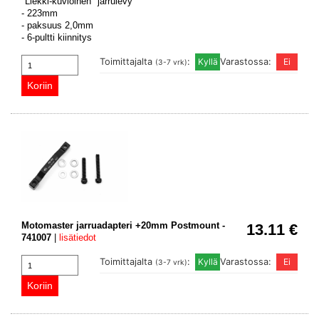
"Liekki-kuvioinen" jarrulevy
- 223mm
- paksuus 2,0mm
- 6-pultti kiinnitys
Toimittajalta
:
Varastossa:
(3-7 vrk)
Motomaster jarruadapteri +20mm Postmount -
13.11 €
741007
|
lisätiedot
Toimittajalta
:
Varastossa:
(3-7 vrk)