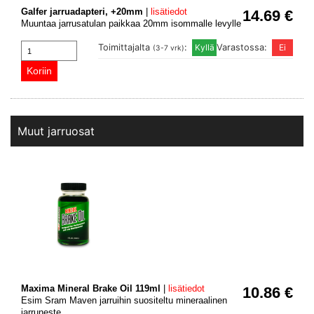
Galfer jarruadapteri, +20mm
|
lisätiedot
14.69 €
Muuntaa jarrusatulan paikkaa 20mm isommalle levylle
Toimittajalta
:
Varastossa:
(3-7 vrk)
Muut jarruosat
Maxima Mineral Brake Oil 119ml
|
lisätiedot
10.86 €
Esim Sram Maven jarruihin suositeltu mineraalinen
jarruneste