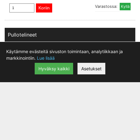
Varastossa:
Pullotelineet
Käytämme evästeitä sivuston toimintaan, analytiikkaan ja
markkinointiin.
Lue lisää
Hyväksy kaikki
Asetukset
Juomapulloteline Zee Cage II Oikea Mattamusta
|
17.90 €
lisätiedot
Sivultapäin ladattava eli helppo käyttää vaikka tila
22.00 €
rungossa olisi rajallinen.
- SWAT yhteensopiva
- Vahvistettu komposiittimateriaali. Kestävä ja kevyt
- Oikealta puolelta käytettävä.(Päärunkoon suunniteltu. Vasenta
käytetään satulatolpparungossa)
- Sopii: EMT juomapullominityökalu