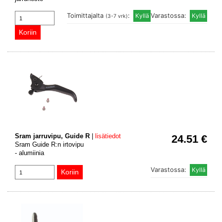
Toimittajalta
:
Varastossa:
(3-7 vrk)
Sram jarruvipu, Guide R
|
lisätiedot
24.51 €
Sram Guide R:n irtovipu
- alumiinia
Varastossa: