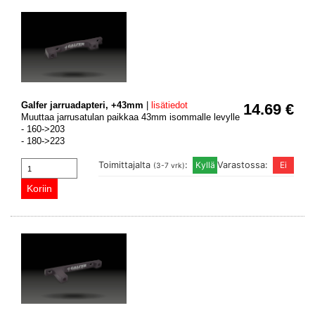
Galfer jarruadapteri, +43mm
|
lisätiedot
14.69 €
Muuttaa jarrusatulan paikkaa 43mm isommalle levylle
- 160->203
- 180->223
Toimittajalta
:
Varastossa:
(3-7 vrk)