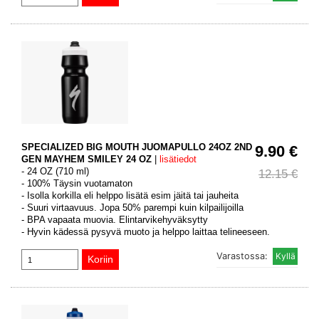
SPECIALIZED BIG MOUTH JUOMAPULLO 24OZ 2ND
9.90 €
GEN MAYHEM SMILEY 24 OZ
|
lisätiedot
- 24 OZ (710 ml)
12.15 €
- 100% Täysin vuotamaton
- Isolla korkilla eli helppo lisätä esim jäitä tai jauheita
- Suuri virtaavuus. Jopa 50% parempi kuin kilpailijoilla
- BPA vapaata muovia. Elintarvikehyväksytty
- Hyvin kädessä pysyvä muoto ja helppo laittaa telineeseen.
Varastossa: