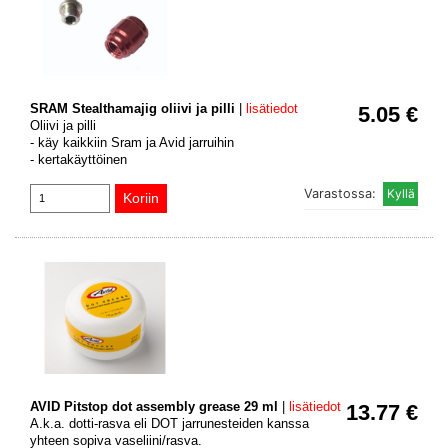
SRAM Stealthamajig oliivi ja pilli
|
lisätiedot
5.05 €
Oliivi ja pilli
- käy kaikkiin Sram ja Avid jarruihin
- kertakäyttöinen
Varastossa:
AVID Pitstop dot assembly grease 29 ml
|
lisätiedot
13.77 €
A.k.a. dotti-rasva eli DOT jarrunesteiden kanssa
yhteen sopiva vaseliini/rasva.