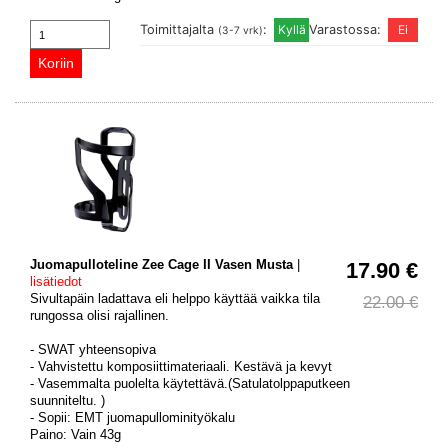
Toimittajalta
:
Varastossa:
(3-7 vrk)
Juomapulloteline Zee Cage II Vasen Musta
|
17.90 €
lisätiedot
Sivultapäin ladattava eli helppo käyttää vaikka tila
22.00 €
rungossa olisi rajallinen.
- SWAT yhteensopiva
- Vahvistettu komposiittimateriaali. Kestävä ja kevyt
- Vasemmalta puolelta käytettävä.(Satulatolppaputkeen
suunniteltu. )
- Sopii: EMT juomapullominityökalu
Paino: Vain 43g