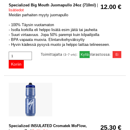
Specialized Big Mouth Juomapullo 24oz (710ml)
|
12.00 €
lisätiedot
Meidän parhaiten myyty juomapullo
- 100% Täysin vuotamaton
- Isolla korkilla eli helppo lisätä esim jäitä tai jauheita
- Suuri virtaavuus. Jopa 50% parempi kuin kilpailijoilla
- BPA vapaata muovia. Elintarvikehyväksytty
- Hyvin kädessä pysyvä muoto ja helppo laittaa telineeseen.
Toimittajalta
:
Varastossa:
(3-7 vrk)
Specialized INSULATED Cromatek MoFlow,
25.30 €