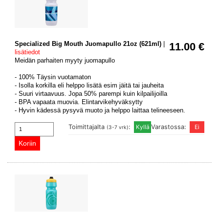
Specialized Big Mouth Juomapullo 21oz (621ml)
|
11.00 €
lisätiedot
Meidän parhaiten myyty juomapullo
- 100% Täysin vuotamaton
- Isolla korkilla eli helppo lisätä esim jäitä tai jauheita
- Suuri virtaavuus. Jopa 50% parempi kuin kilpailijoilla
- BPA vapaata muovia. Elintarvikehyväksytty
- Hyvin kädessä pysyvä muoto ja helppo laittaa telineeseen.
Toimittajalta
:
Varastossa:
(3-7 vrk)