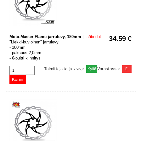
Moto-Master Flame jarrulevy, 180mm
|
lisätiedot
34.59 €
"Liekki-kuvioinen" jarrulevy
- 180mm
- paksuus 2,0mm
- 6-pultti kiinnitys
Toimittajalta
:
Varastossa:
(3-7 vrk)