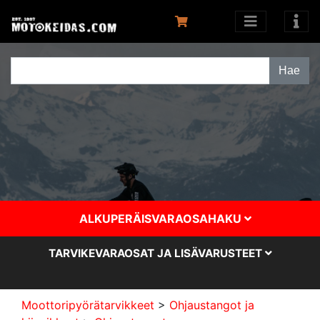
ALKUPERÄISVARAOSAHAKU
TARVIKEVARAOSAT JA LISÄVARUSTEET
Moottoripyörätarvikkeet
>
Ohjaustangot ja