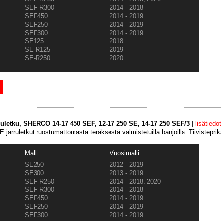
SEF-R300
2014 - 2018
SEF450
2014 - 2019
SEF250
2014 - 2019
SEF300
2014 - 2019
SE125
2018
SE-R125
2019
SE-R250
2020
ruletku, SHERCO 14-17 450 SEF, 12-17 250 SE, 14-17 250 SEF/3
|
lisätiedot
 jarruletkut ruostumattomasta teräksestä valmistetuilla banjoilla. Tiivistepri
Malli
Vuosimalli
SE250
2012 - 2019
SE300
2013 - 2019
SEF-R250
2014 - 2018, 2020
SEF-R300
2014 - 2018
SEF450
2014 - 2019
SEF250
2014 - 2019
SEF300
2014 - 2019