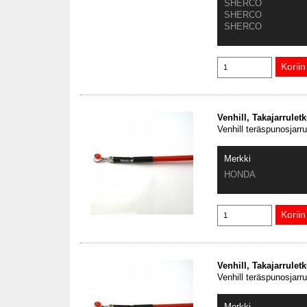
SHERCO
SHERCO
SHERCO
Venhill, Takajarrule
Venhill teräspunosjarr
Merkki
HONDA
Venhill, Takajarrule
Venhill teräspunosjarr
Merkki