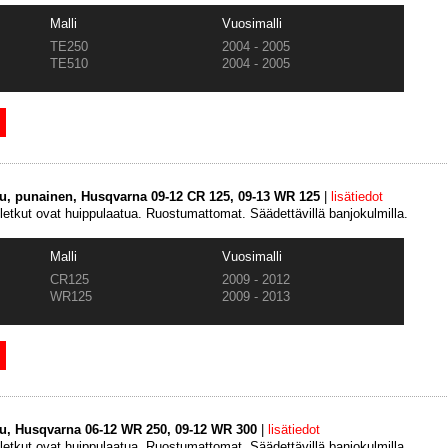
Malli
Vuosimalli
TE250
2004 - 2005
TE510
2004 - 2005
tku, punainen, Husqvarna 09-12 CR 125, 09-13 WR 125
|
lisätiedot
uletkut ovat huippulaatua. Ruostumattomat. Säädettävillä banjokulmilla.
Malli
Vuosimalli
CR125
2009 - 2012
WR125
2009 - 2013
tku, Husqvarna 06-12 WR 250, 09-12 WR 300
|
lisätiedot
uletkut ovat huippulaatua. Ruostumattomat. Säädettävillä banjokulmilla.