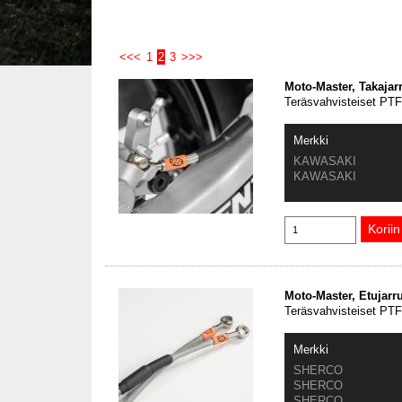
<<<
1
2
3
>>>
Moto-Master, Takajar
Teräsvahvisteiset PTFE
Merkki
KAWASAKI
KAWASAKI
Moto-Master, Etujarr
Teräsvahvisteiset PTFE
Merkki
SHERCO
SHERCO
SHERCO