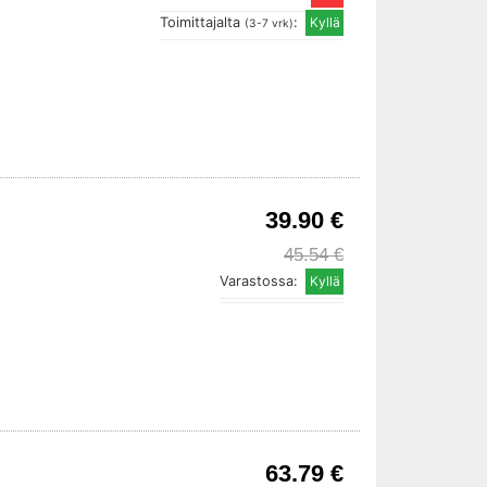
Toimittajalta
:
(3-7 vrk)
39.90 €
45.54 €
Varastossa:
63.79 €