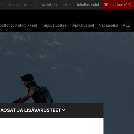
dot
huolto
rahoitus
uutiskirje
uutiset
toimitusehdot
ostoskori (0 €)
ottoripyörätarvikkeet
Tarjoustuotteet
Ajovarusteet
Vapaa-aika
ALE!
AOSAT JA LISÄVARUSTEET