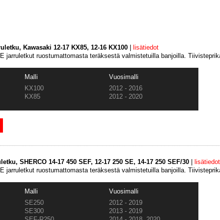
ruletku, Kawasaki 12-17 KX85, 12-16 KX100
|
lisätiedot
 jarruletkut ruostumattomasta teräksestä valmistetuilla banjoilla. Tiivistepri
Malli
Vuosimalli
KX100
2012 - 2016
KX85
2012 - 2020
uletku, SHERCO 14-17 450 SEF, 12-17 250 SE, 14-17 250 SEF/30
|
lisätiedot
 jarruletkut ruostumattomasta teräksestä valmistetuilla banjoilla. Tiivistepri
Malli
Vuosimalli
SE250
2012 - 2019
SE300
2013 - 2019
SEF-R250
2014 - 2018, 2020