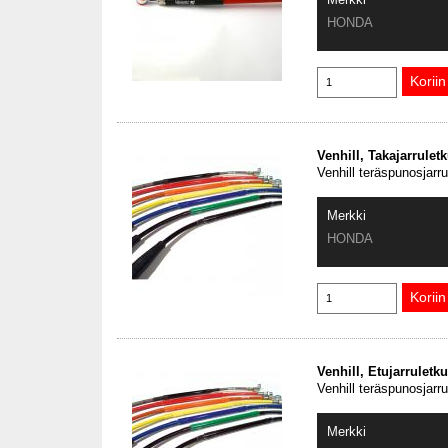
HONDA
Venhill, Takajarrule
Venhill teräspunosjarr
Merkki
HONDA
Venhill, Etujarrulet
Venhill teräspunosjarr
Merkki