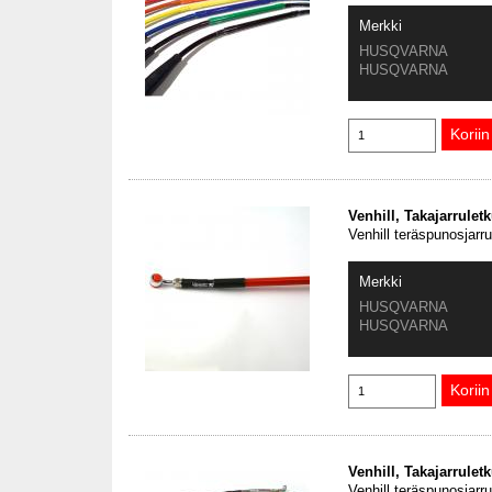
Merkki
HUSQVARNA
HUSQVARNA
Venhill, Takajarrule
Venhill teräspunosjarr
Merkki
HUSQVARNA
HUSQVARNA
Venhill, Takajarrule
Venhill teräspunosjarr