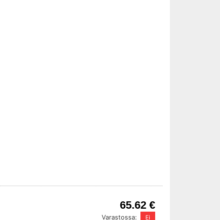
65.62 €
Varastossa: