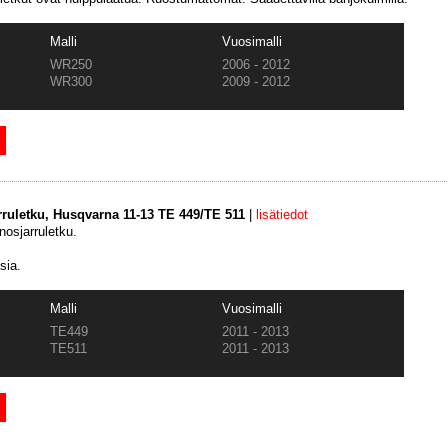
Malli
Vuosimalli
WR250
2006 - 2012
WR300
2009 - 2012
ruletku, Husqvarna 11-13 TE 449/TE 511
|
lisätiedot
osjarruletku.
sia.
Malli
Vuosimalli
TE449
2011 - 2013
TE511
2011 - 2013