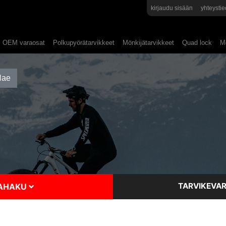
kirjaudu sisään
yhteystie
OEM varaosat
Polkupyörätarvikkeet
Mönkijätarvikkeet
Quad lock
Mo
TARVIKEVAR
SAHAKU