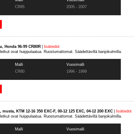
CR85
2005 - 2007
tku, Honda 96-99 CR80R
|
lisätiedot
uletkut ovat huippulaatua. Ruostumattomat. Säädettävillä banjokulmilla.
Malli
Vuosimalli
CR80
1996 - 1999
ku, musta, KTM 12-16 350 EXC-F, 00-12 125 EXC, 04-12 200 EXC
|
lisätiedot
uletkut ovat huippulaatua. Ruostumattomat. Säädettävillä banjokulmilla.
Malli
Vuosimalli