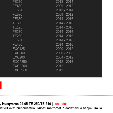
FE250
2013 - 2014
FE450
2009 - 2012
FE501
2013 - 2014
FE570
2009 - 2012
FE350
2014 - 2016
TE300
2014 - 2016
TE125
2014 - 2016
FE250
2014 - 2016
TE250
2014 - 2016
FE501
2014 - 2016
FE450
2014 - 2016
EXC125
2000 - 2012
EXC200
2000 - 2003
EXC200
2004 - 2012
EXCF350
2012 - 2016
EXCF500
2012
EXCR500
2012
ku, Husqvarna 04-05 TE 250/TE 510
|
lisätiedot
uletkut ovat huippulaatua. Ruostumattomat. Säädettävillä banjokulmilla.