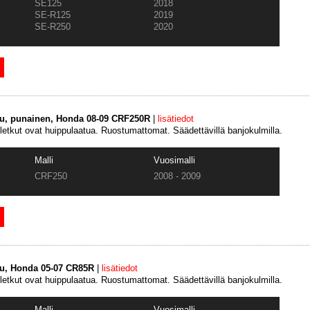
SE125
2018
SE-R125
2019
SE-R250
2020
tku, punainen, Honda 08-09 CRF250R
|
lisätiedot
uletkut ovat huippulaatua. Ruostumattomat. Säädettävillä banjokulmilla.
Malli
Vuosimalli
CRF250
2008 - 2009
tku, Honda 05-07 CR85R
|
lisätiedot
uletkut ovat huippulaatua. Ruostumattomat. Säädettävillä banjokulmilla.
Malli
Vuosimalli