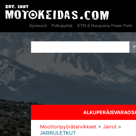
Ajoneuvot
Polkupyörät
KTM & Husqvarna Power Parts
ALKUPERÄISVARAO
Moottoripyörätarvikkeet
>
Jarrut
>
JARRULETKUT