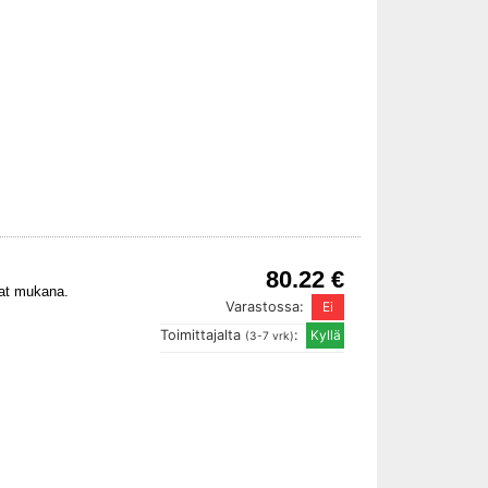
80.22 €
kat mukana.
Varastossa:
Toimittajalta
:
(3-7 vrk)