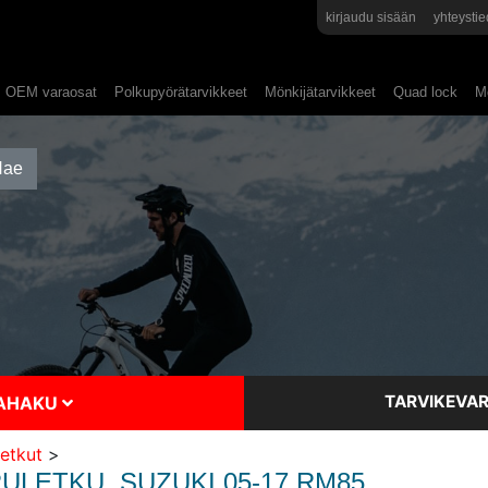
kirjaudu sisään
yhteystie
OEM varaosat
Polkupyörätarvikkeet
Mönkijätarvikkeet
Quad lock
Mo
TARVIKEVAR
SAHAKU
letkut
>
LETKU, SUZUKI 05-17 RM85