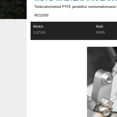
Teräsvahvisteiset PTFE jarruletkut ruostumattomasta te
M212030
Merkki
Malli
SUZUKI
RM85