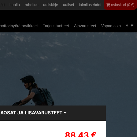
dot
huolto
rahoitus
uutiskirje
uutiset
toimitusehdot
ostoskori (0 €)
ottoripyörätarvikkeet
Tarjoustuotteet
Ajovarusteet
Vapaa-aika
ALE!
AOSAT JA LISÄVARUSTEET
88.43 €