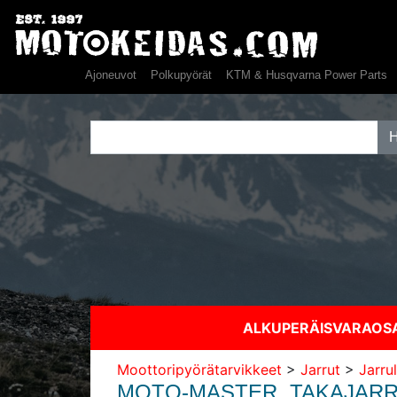
Ajoneuvot
Polkupyörät
KTM & Husqvarna Power Parts
ALKUPERÄISVARAO
Moottoripyörätarvikkeet
>
Jarrut
>
Jarru
MOTO-MASTER, TAKAJARRU