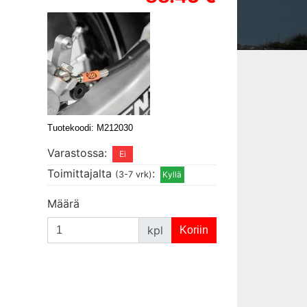
Tuotekoodi: M212030
Varastossa:
Toimittajalta
:
(3-7 vrk)
Määrä
kpl