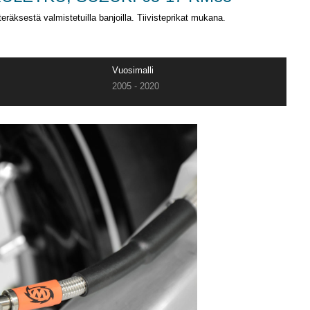
räksestä valmistetuilla banjoilla. Tiivisteprikat mukana.
Vuosimalli
2005 - 2020