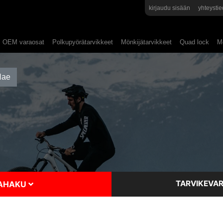
kirjaudu sisään
yhteystie
OEM varaosat
Polkupyörätarvikkeet
Mönkijätarvikkeet
Quad lock
Mo
TARVIKEVAR
SAHAKU