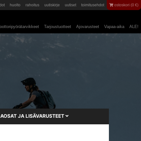
dot
huolto
rahoitus
uutiskirje
uutiset
toimitusehdot
ostoskori (0 €)
ottoripyörätarvikkeet
Tarjoustuotteet
Ajovarusteet
Vapaa-aika
ALE!
AOSAT JA LISÄVARUSTEET