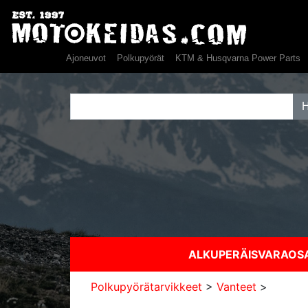
Ajoneuvot
Polkupyörät
KTM & Husqvarna Power Parts
ALKUPERÄISVARAO
Polkupyörätarvikkeet
>
Vanteet
>