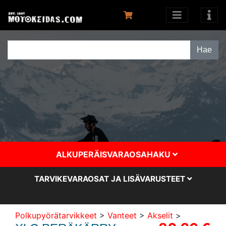
ALKUPERÄISVARAOSAHAKU
TARVIKEVARAOSAT JA LISÄVARUSTEET
Polkupyörätarvikkeet
>
Vanteet
>
Akselit
>