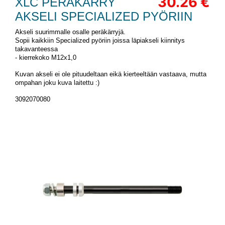
30.26 €
XLC PERÄKÄRRY
AKSELI SPECIALIZED PYÖRIIN
Akseli suurimmalle osalle peräkärryjä.
Sopii kaikkiin Specialized pyöriin joissa läpiakseli kiinnitys
takavanteessa
- kierrekoko M12x1,0
Kuvan akseli ei ole pituudeltaan eikä kierteeltään vastaava, mutta
ompahan joku kuva laitettu :)
3092070080