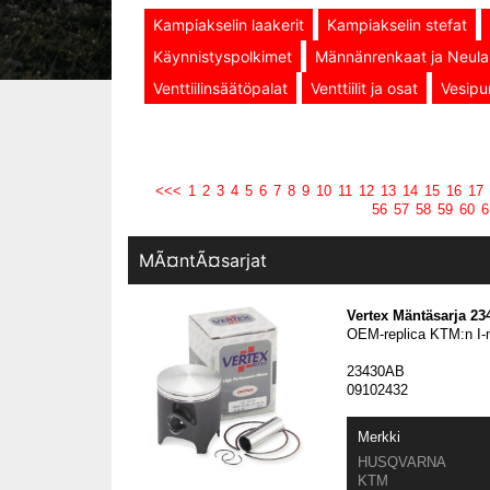
Kampiakselin laakerit
Kampiakselin stefat
Käynnistyspolkimet
Männänrenkaat ja Neulal
Venttiilinsäätöpalat
Venttiilit ja osat
Vesipu
<<<
1
2
3
4
5
6
7
8
9
10
11
12
13
14
15
16
17
56
57
58
59
60
6
MÃ¤ntÃ¤sarjat
Vertex Mäntäsarja 2
OEM-replica KTM:n I
23430AB
09102432
Merkki
HUSQVARNA
KTM