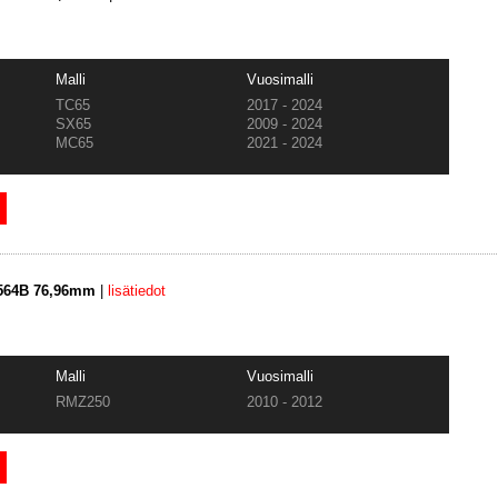
Malli
Vuosimalli
TC65
2017 - 2024
SX65
2009 - 2024
MC65
2021 - 2024
3564B 76,96mm
|
lisätiedot
Malli
Vuosimalli
RMZ250
2010 - 2012