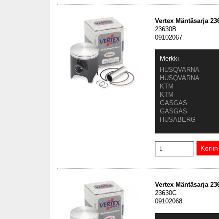
Vertex Mäntäsarja 2
23630B
09102067
Merkki
HUSQVARNA
HUSQVARNA
KTM
KTM
GASGAS
GASGAS
HUSABERG
Vertex Mäntäsarja 2
23630C
09102068