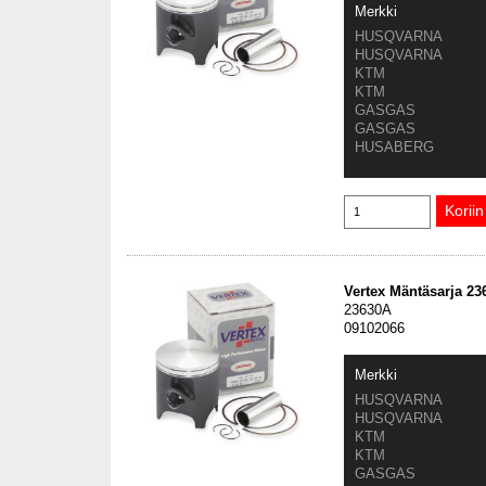
Merkki
HUSQVARNA
HUSQVARNA
KTM
KTM
GASGAS
GASGAS
HUSABERG
Vertex Mäntäsarja 2
23630A
09102066
Merkki
HUSQVARNA
HUSQVARNA
KTM
KTM
GASGAS