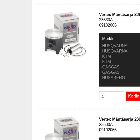
Vertex Mäntäsarja 2
23630A
09102066
Merkki
HUSQVARNA
HUSQVARNA
KTM
KTM
GASGAS
GASGAS
HUSABERG
Vertex Mäntäsarja 2
23630A
09102066