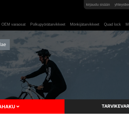
kirjaudu sisään
yhteystie
OEM varaosat
Polkupyörätarvikkeet
Mönkijätarvikkeet
Quad lock
Mo
TARVIKEVAR
SAHAKU