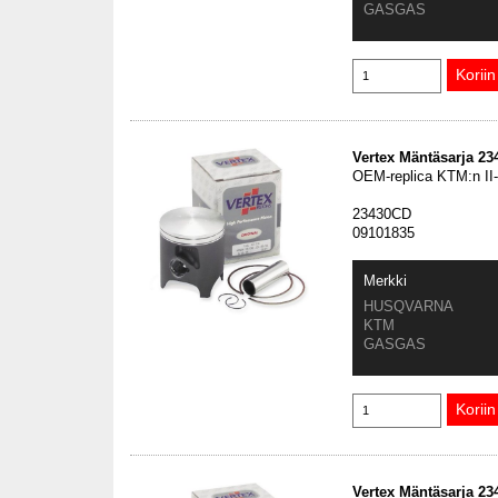
GASGAS
Vertex Mäntäsarja 2
OEM-replica KTM:n II
23430CD
09101835
Merkki
HUSQVARNA
KTM
GASGAS
Vertex Mäntäsarja 2