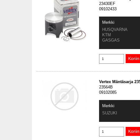
23430EF
09102433
Merkki
HUSQVARNA
KTM
GASGAS
Vertex Mäntäsarja 2
23564B
09102085
Merkki
SUZUKI