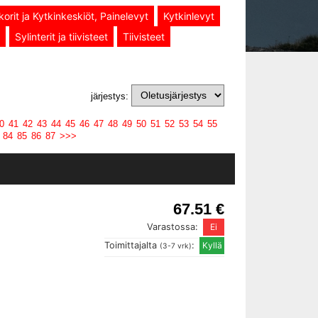
korit ja Kytkinkeskiöt, Painelevyt
Kytkinlevyt
Sylinterit ja tiivisteet
Tiivisteet
järjestys:
0
41
42
43
44
45
46
47
48
49
50
51
52
53
54
55
84
85
86
87
>>>
67.51 €
Varastossa:
Toimittajalta
:
(3-7 vrk)