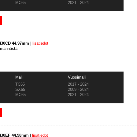
MC65
2021 - 2024
3430CD 44,97mm
|
lisätiedot
-männästä
Malli
Vuosimalli
TC65
2017 - 2024
SX65
2009 - 2024
MC65
2021 - 2024
3430EF 44,98mm
|
lisätiedot