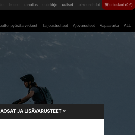
dot
huolto
rahoitus
uutiskirje
uutiset
toimitusehdot
ostoskori (0 €)
ottoripyörätarvikkeet
Tarjoustuotteet
Ajovarusteet
Vapaa-aika
ALE!
AOSAT JA LISÄVARUSTEET