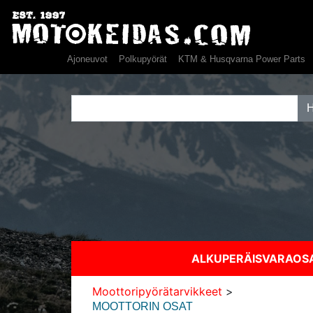
Ajoneuvot
Polkupyörät
KTM & Husqvarna Power Parts
ALKUPERÄISVARAO
Moottoripyörätarvikkeet
>
MOOTTORIN OSAT