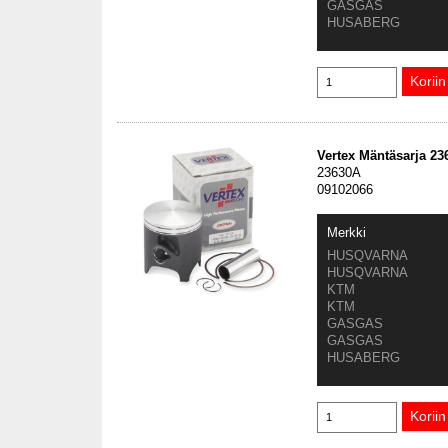
GASGAS
HUSABERG
Vertex Mäntäsarja 2
23630A
09102066
Merkki
HUSQVARNA
HUSQVARNA
KTM
KTM
GASGAS
GASGAS
HUSABERG