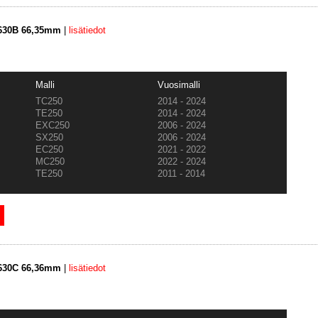
3630B 66,35mm
|
lisätiedot
Malli
Vuosimalli
TC250
2014 - 2024
TE250
2014 - 2024
EXC250
2006 - 2024
SX250
2006 - 2024
EC250
2021 - 2022
MC250
2022 - 2024
TE250
2011 - 2014
3630C 66,36mm
|
lisätiedot