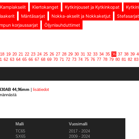
Kampiakselit
Kiertokanget
Kytkinjouset ja Kytkinkopat
Kytkin
aakerit
Mäntäsarjat
Nokka-akselit ja Nokkaketjut
Stefasarjat
mpun korjaussarjat
Öljynlauhduttimet
18
19
20
21
22
23
24
25
26
27
28
29
30
31
32
33
34
35
36
37
38
39
4
1
62
63
64
65
66
67
68
69
70
71
72
73
74
75
76
77
78
79
80
81
82
83
3430AB 44,96mm
|
lisätiedot
-männästä
Malli
Vuosimalli
TC65
2017 - 2024
SX65
2009 - 2024