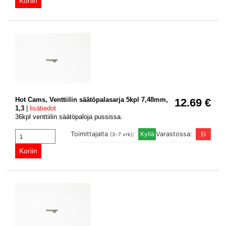
Hot Cams, Venttiilin säätöpalasarja 5kpl 7,48mm,
12.69 €
1,3
|
lisätiedot
36kpl venttiilin säätöpaloja pussissa.
Toimittajalta
:
Varastossa:
(3-7 vrk)