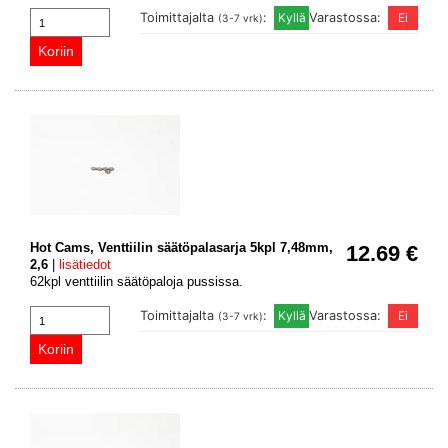
Toimittajalta
:
Varastossa:
(3-7 vrk)
Hot Cams, Venttiilin säätöpalasarja 5kpl 7,48mm,
12.69 €
2,6
|
lisätiedot
62kpl venttiilin säätöpaloja pussissa.
Toimittajalta
:
Varastossa:
(3-7 vrk)