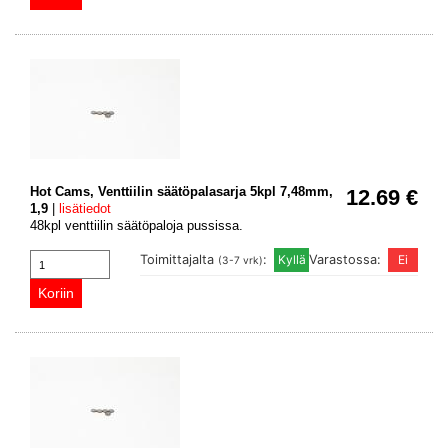
Hot Cams, Venttiilin säätöpalasarja 5kpl 7,48mm,
12.69 €
1,9
|
lisätiedot
48kpl venttiilin säätöpaloja pussissa.
Toimittajalta
:
Varastossa:
(3-7 vrk)