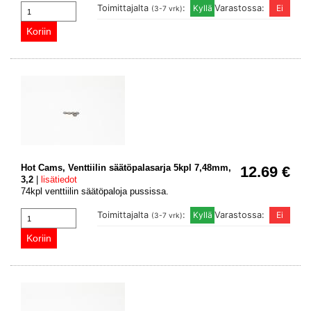
Toimittajalta
:
Varastossa:
(3-7 vrk)
Hot Cams, Venttiilin säätöpalasarja 5kpl 7,48mm,
12.69 €
3,2
|
lisätiedot
74kpl venttiilin säätöpaloja pussissa.
Toimittajalta
:
Varastossa:
(3-7 vrk)