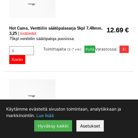
Hot Cams, Venttiilin säätöpalasarja 5kpl 7,48mm,
12.69 €
3,25
|
lisätiedot
75kpl venttiilin säätöpaloja pussissa.
Toimittajalta
:
Varastossa:
(3-7 vrk)
Käytämme evästeitä sivuston toimintaan, analytiikkaan ja
markkinointiin.
Lue lisää
Hot Cams, Venttiilin säätöpalasarja 5kpl 7,48mm,
12.69 €
3,3
|
lisätiedot
Hyväksy kaikki
Asetukset
76kpl venttiilin säätöpaloja pussissa.