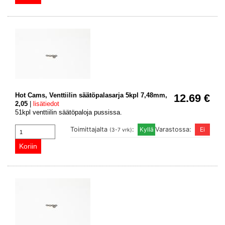
Hot Cams, Venttiilin säätöpalasarja 5kpl 7,48mm,
12.69 €
2,05
|
lisätiedot
51kpl venttiilin säätöpaloja pussissa.
Toimittajalta
:
Varastossa:
(3-7 vrk)