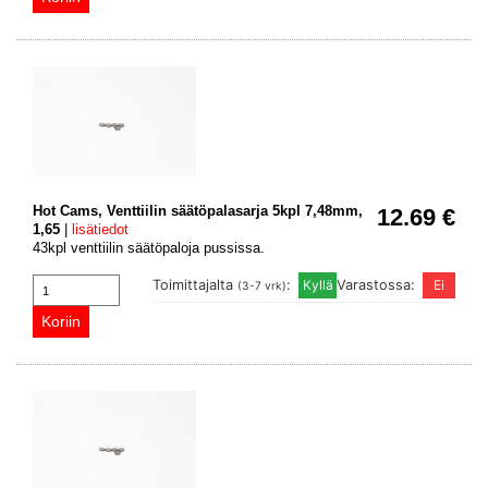
Hot Cams, Venttiilin säätöpalasarja 5kpl 7,48mm,
12.69 €
1,65
|
lisätiedot
43kpl venttiilin säätöpaloja pussissa.
Toimittajalta
:
Varastossa:
(3-7 vrk)