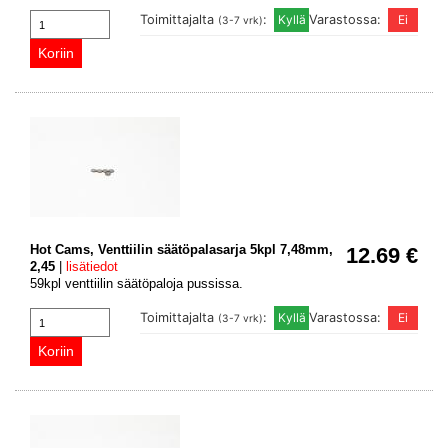
Toimittajalta
:
Varastossa:
(3-7 vrk)
Hot Cams, Venttiilin säätöpalasarja 5kpl 7,48mm,
12.69 €
2,45
|
lisätiedot
59kpl venttiilin säätöpaloja pussissa.
Toimittajalta
:
Varastossa:
(3-7 vrk)