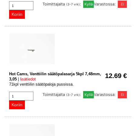
Toimittajalta
:
Varastossa:
(3-7 vrk)
Hot Cams, Venttiilin säätöpalasarja 5kpl 7,48mm,
12.69 €
3,05
|
lisätiedot
71kpl venttiilin säätöpaloja pussissa.
Toimittajalta
:
Varastossa:
(3-7 vrk)