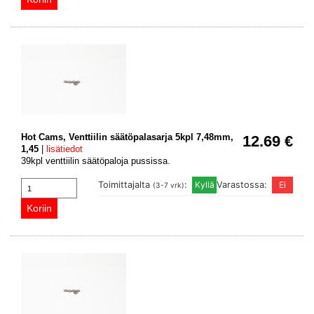
Hot Cams, Venttiilin säätöpalasarja 5kpl 7,48mm,
12.69 €
1,45
|
lisätiedot
39kpl venttiilin säätöpaloja pussissa.
Toimittajalta
:
Varastossa:
(3-7 vrk)