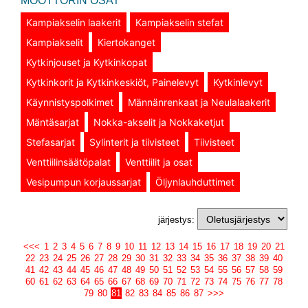
MOOTTORIN OSAT
Kampiakselin laakerit
Kampiakselin stefat
Kampiakselit
Kiertokanget
Kytkinjouset ja Kytkinkopat
Kytkinkorit ja Kytkinkeskiöt, Painelevyt
Kytkinlevyt
Käynnistyspolkimet
Männänrenkaat ja Neulalaakerit
Mäntäsarjat
Nokka-akselit ja Nokkaketjut
Stefasarjat
Sylinterit ja tiivisteet
Tiivisteet
Venttiilinsäätöpalat
Venttiilit ja osat
Vesipumpun korjaussarjat
Öljynlauhduttimet
järjestys:
<<<
1
2
3
4
5
6
7
8
9
10
11
12
13
14
15
16
17
18
19
20
21
22
23
24
25
26
27
28
29
30
31
32
33
34
35
36
37
38
39
40
41
42
43
44
45
46
47
48
49
50
51
52
53
54
55
56
57
58
59
60
61
62
63
64
65
66
67
68
69
70
71
72
73
74
75
76
77
78
79
80
81
82
83
84
85
86
87
>>>