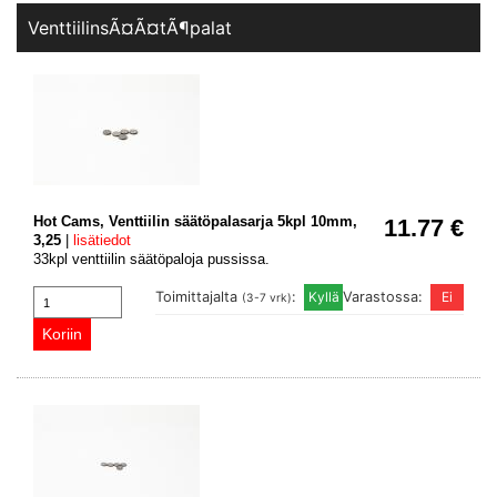
VenttiilinsÃ¤Ã¤tÃ¶palat
Hot Cams, Venttiilin säätöpalasarja 5kpl 10mm,
11.77 €
3,25
|
lisätiedot
33kpl venttiilin säätöpaloja pussissa.
Toimittajalta
:
Varastossa:
(3-7 vrk)