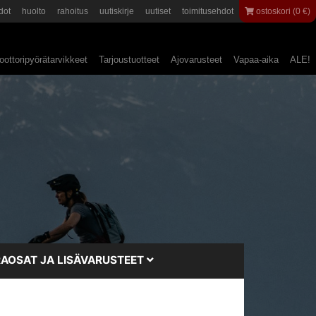
dot
huolto
rahoitus
uutiskirje
uutiset
toimitusehdot
ostoskori (0 €)
ottoripyörätarvikkeet
Tarjoustuotteet
Ajovarusteet
Vapaa-aika
ALE!
AOSAT JA LISÄVARUSTEET