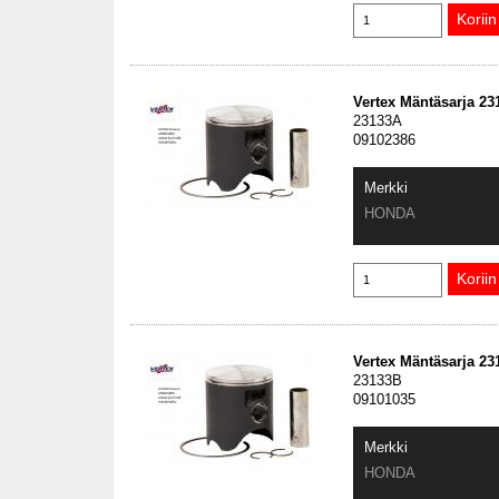
Vertex Mäntäsarja 2
23133A
09102386
Merkki
HONDA
Vertex Mäntäsarja 2
23133B
09101035
Merkki
HONDA