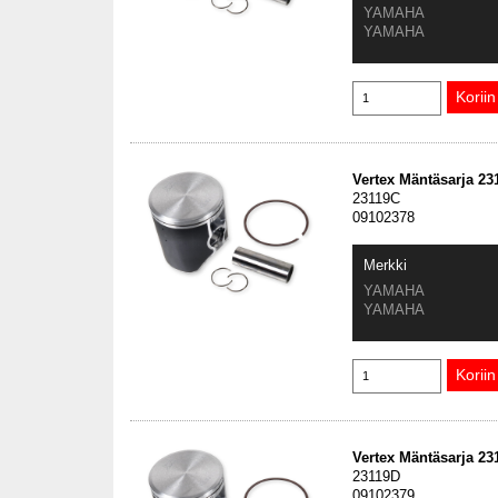
YAMAHA
YAMAHA
Vertex Mäntäsarja 2
23119C
09102378
Merkki
YAMAHA
YAMAHA
Vertex Mäntäsarja 2
23119D
09102379