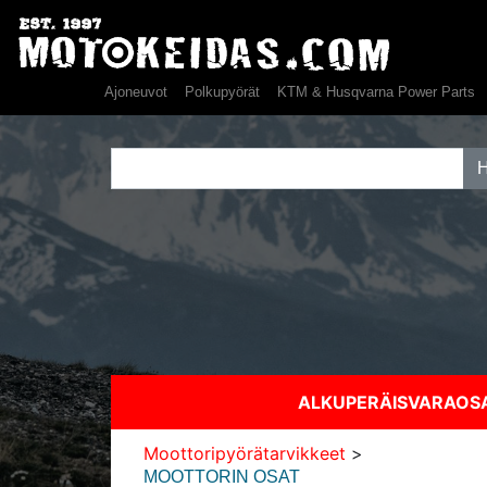
Ajoneuvot
Polkupyörät
KTM & Husqvarna Power Parts
ALKUPERÄISVARAO
Moottoripyörätarvikkeet
>
MOOTTORIN OSAT