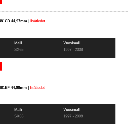
2481CD 44,97mm
|
lisätiedot
Malli
Vuosimalli
SX65
1997 - 2008
2481EF 44,98mm
|
lisätiedot
Malli
Vuosimalli
SX65
1997 - 2008