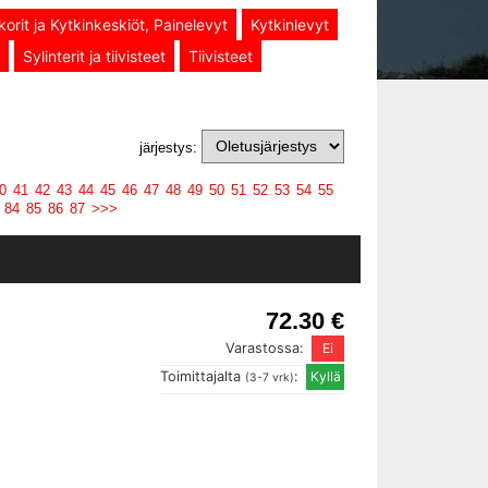
korit ja Kytkinkeskiöt, Painelevyt
Kytkinlevyt
Sylinterit ja tiivisteet
Tiivisteet
järjestys:
0
41
42
43
44
45
46
47
48
49
50
51
52
53
54
55
84
85
86
87
>>>
72.30 €
Varastossa:
Toimittajalta
:
(3-7 vrk)